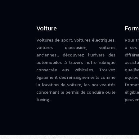
Voiture
Form
Voitures de sport, voitures électriques,
Pour t
voitures d’occasion, voitures
à ses 
anciennes… découvrez l’univers des
diffé
automobiles à travers notre rubrique
assista
consacrée aux véhicules. Trouvez
qualif
également des renseignements comme
équipe
la location de voiture, les nouveautés
forma
concernant le permis de conduire ou le
éligi
tuning…
peuvent