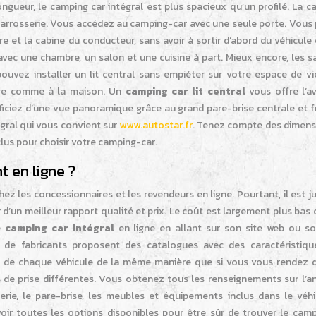
gueur, le camping car intégral est plus spacieux qu’un profilé. La c
 carrosserie. Vous accédez au camping-car avec une seule porte. Vous
e et la cabine du conducteur, sans avoir à sortir d’abord du véhicul
 avec une chambre, un salon et une cuisine à part. Mieux encore, les s
pouvez installer un lit central sans empiéter sur votre espace de vi
ge comme à la maison. Un
camping car lit central
vous offre l’a
éficiez d’une vue panoramique grâce au grand pare-brise centrale et 
égral qui vous convient sur
www.autostar.fr
. Tenez compte des dimens
clus pour choisir votre camping-car.
 en ligne ?
les concessionnaires et les revendeurs en ligne. Pourtant, il est ju
r d’un meilleur rapport qualité et prix. Le coût est largement plus bas
e
camping car intégral
en ligne en allant sur son site web ou so
 de fabricants proposent des catalogues avec des caractéristiqu
s de chaque véhicule de la même manière que si vous vous rendez 
s de prise différentes. Vous obtenez tous les renseignements sur l’a
serie, le pare-brise, les meubles et équipements inclus dans le véhi
ir toutes les options disponibles pour être sûr de trouver le camp