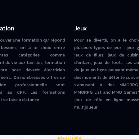
ation
Jeux
rouver une formation qui répond
Pour se divertir, on a le choi
besoins, on a le choix entre
plusieurs types de jeux : jeux g
rentes catégories comme
jeux de filles, jeux de cuisin
nt de vie aux familles, formation
d'enfant, jeux de foot… Les a
iante pour devenir électricien
de jeux en ligne peuvent même
ment… De nombreuses offres de
des moments de détente conviv
tion professionnelle sont
s’amusant à des MMORPG
bles au CPF. Les formations
MMORPG List and MMO Games" 
 se faire à distance.
jeux de rôle en ligne massi
multijoueur.
Plan du site