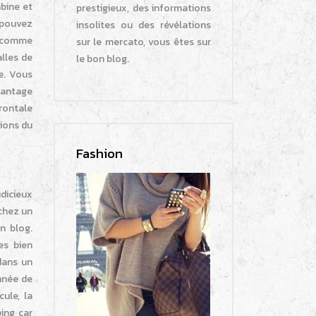
abine et
prestigieux, des informations
 pouvez
insolites ou des révélations
e comme
sur le mercato, vous êtes sur
alles de
le bon blog.
e. Vous
vantage
frontale
ions du
Fashion
dicieux
 chez un
n blog.
es bien
dans un
nnée de
cule, la
ing car