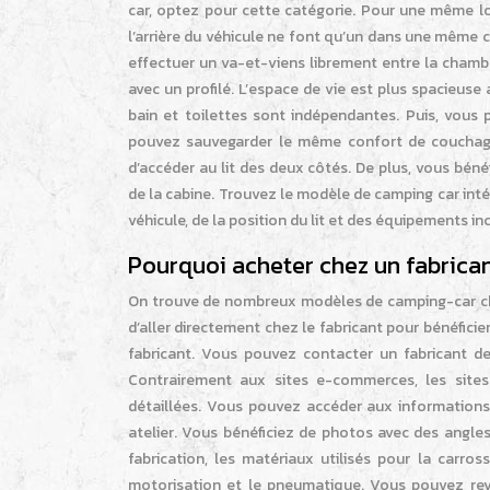
car, optez pour cette catégorie. Pour une même lon
l’arrière du véhicule ne font qu’un dans une même
effectuer un va-et-viens librement entre la chambr
avec un profilé. L’espace de vie est plus spacieuse
bain et toilettes sont indépendantes. Puis, vous 
pouvez sauvegarder le même confort de coucha
d’accéder au lit des deux côtés. De plus, vous bén
de la cabine. Trouvez le modèle de camping car int
véhicule, de la position du lit et des équipements in
Pourquoi acheter chez un fabricant
On trouve de nombreux modèles de camping-car chez 
d’aller directement chez le fabricant pour bénéficie
fabricant. Vous pouvez contacter un fabricant d
Contrairement aux sites e-commerces, les sites
détaillées. Vous pouvez accéder aux information
atelier. Vous bénéficiez de photos avec des angle
fabrication, les matériaux utilisés pour la carros
motorisation et le pneumatique. Vous pouvez revo