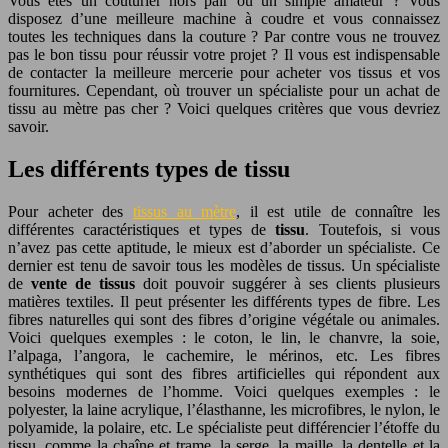
Vous êtes un couturier hors pair ou un simple amateur ? Vous
disposez d’une meilleure machine à coudre et vous connaissez
toutes les techniques dans la couture ? Par contre vous ne trouvez
pas le bon tissu pour réussir votre projet ? Il vous est indispensable
de contacter la meilleure mercerie pour acheter vos tissus et vos
fournitures. Cependant, où trouver un spécialiste pour un achat de
tissu au mètre pas cher ? Voici quelques critères que vous devriez
savoir.
Les différents types de tissu
Pour acheter des
tissus au mètre
, il est utile de connaître les
différentes caractéristiques et types de
tissu
. Toutefois, si vous
n’avez pas cette aptitude, le mieux est d’aborder un spécialiste. Ce
dernier est tenu de savoir tous les modèles de tissus. Un spécialiste
de
vente de tissus
doit pouvoir suggérer à ses clients plusieurs
matières textiles. Il peut présenter les différents types de fibre. Les
fibres naturelles qui sont des fibres d’origine végétale ou animales.
Voici quelques exemples : le coton, le lin, le chanvre, la soie,
l’alpaga, l’angora, le cachemire, le mérinos, etc. Les fibres
synthétiques qui sont des fibres artificielles qui répondent aux
besoins modernes de l’homme. Voici quelques exemples : le
polyester, la laine acrylique, l’élasthanne, les microfibres, le nylon, le
polyamide, la polaire, etc. Le spécialiste peut différencier l’étoffe du
tissu, comme la chaîne et trame, la serge, la maille, la dentelle et la