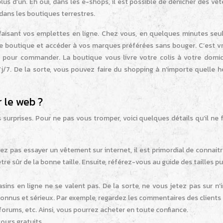
s d’un. Eh oui, dans les e-shops, il est possible de dénicher des vê
 dans les boutiques terrestres.
aisant vos emplettes en ligne. Chez vous, en quelques minutes seu
de boutique et accéder à vos marques préférées sans bouger. C’est v
r pour commander. La boutique vous livre votre colis à votre domici
7j/7. De la sorte, vous pouvez faire du shopping à n’importe quelle h
 le web ?
 surprises. Pour ne pas vous tromper, voici quelques détails qu’il ne 
vez pas essayer un vêtement sur internet, il est primordial de connait
re sûr de la bonne taille. Ensuite, référez-vous au guide des tailles pu
sins en ligne ne se valent pas. De la sorte, ne vous jetez pas sur n
connus et sérieux. Par exemple, regardez les commentaires des clients
s forums, etc. Ainsi, vous pourrez acheter en toute confiance.
tours gratuits.