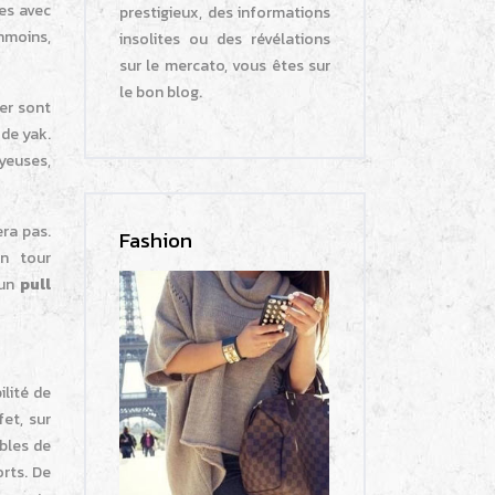
ges avec
prestigieux, des informations
anmoins,
insolites ou des révélations
sur le mercato, vous êtes sur
le bon blog.
her sont
 de yak.
oyeuses,
era pas.
Fashion
un tour
 un
pull
ilité de
fet, sur
ibles de
rts. De