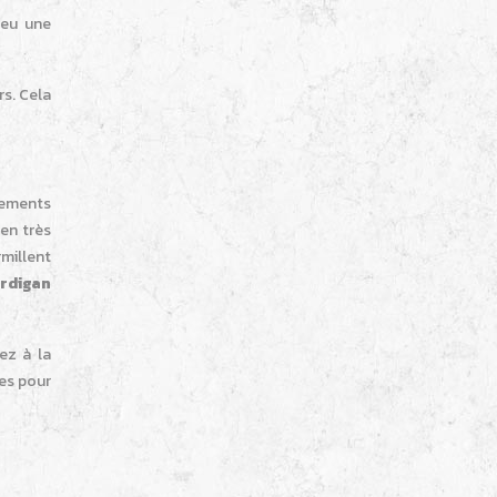
peu une
s. Cela
êtements
 en très
rmillent
rdigan
ez à la
res pour