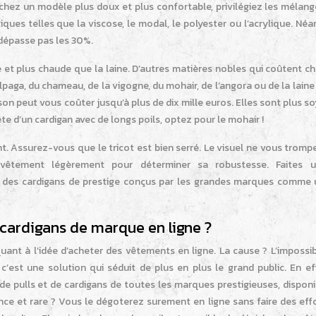
cherchez un modèle plus doux et plus confortable, privilégiez les mélan
ques telles que la viscose, le modal, le polyester ou l’acrylique. Né
 dépasse pas les 30%.
e et plus chaude que la laine. D’autres matières nobles qui coûtent c
alpaga, du chameau, de la vigogne, du mohair, de l’angora ou de la laine
on peut vous coûter jusqu’à plus de dix mille euros. Elles sont plus s
te d’un cardigan avec de longs poils, optez pour le mohair !
nt. Assurez-vous que le tricot est bien serré. Le visuel ne vous tromp
vêtement légèrement pour déterminer sa robustesse. Faites 
t des cardigans de prestige conçus par les grandes marques comme
 cardigans de marque en ligne ?
uant à l’idée d’acheter des vêtements en ligne. La cause ? L’impossib
 c’est une solution qui séduit de plus en plus le grand public. En ef
 de pulls et de cardigans de toutes les marques prestigieuses, dispon
ce et rare ? Vous le dégoterez surement en ligne sans faire des effo