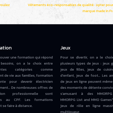
voulez
Vêtements éco-responsables de qualité : opter pou
marque made in Fr
ation
Jeux
rouver une formation qui répond
Pour se divertir, on a le choi
besoins, on a le choix entre
plusieurs types de jeux : jeux g
rentes catégories comme
jeux de filles, jeux de cuisin
nt de vie aux familles, formation
d'enfant, jeux de foot… Les a
iante pour devenir électricien
de jeux en ligne peuvent même
ment… De nombreuses offres de
des moments de détente conviv
tion professionnelle sont
s’amusant à des MMORPG
bles au CPF. Les formations
MMORPG List and MMO Games" 
 se faire à distance.
jeux de rôle en ligne massi
multijoueur.