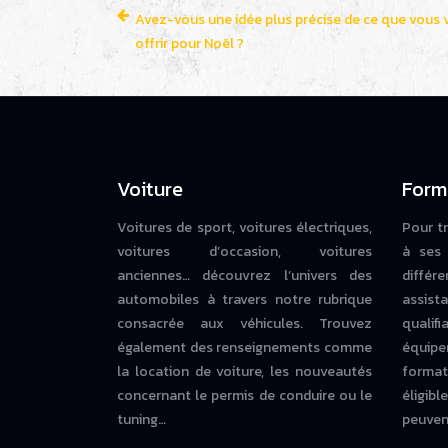
Avez-vous une idée plus précise de ce que vous 
offrir pour Noël ?
Voiture
Form
Voitures de sport, voitures électriques,
Pour t
voitures d’occasion, voitures
à ses 
anciennes… découvrez l’univers des
diffé
automobiles à travers notre rubrique
assista
consacrée aux véhicules. Trouvez
qualif
également des renseignements comme
équipe
la location de voiture, les nouveautés
forma
concernant le permis de conduire ou le
éligi
tuning…
peuvent