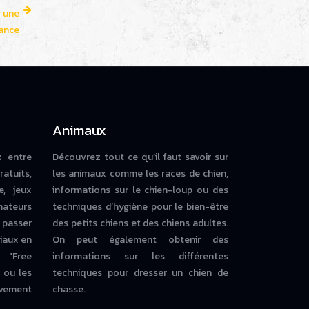
r une
ance
Animaux
x entre
Découvrez tout ce qu’il faut savoir sur
ratuits,
les animaux comme les races de chien,
e, jeux
informations sur le chien-loup ou des
mateurs
techniques d’hygiène pour le bien-être
 passer
des petits chiens et des chiens adultes.
iaux en
On peut également obtenir des
 "Free
informations sur les différentes
ou les
techniques pour dresser un chien de
vement
chasse.