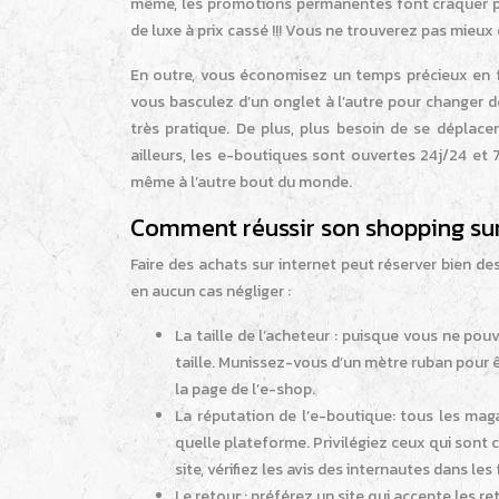
même, les promotions permanentes font craquer plu
de luxe à prix cassé !!! Vous ne trouverez pas mieux
En outre, vous économisez un temps précieux en f
vous basculez d’un onglet à l’autre pour changer 
très pratique. De plus, plus besoin de se déplace
ailleurs, les e-boutiques sont ouvertes 24j/24 et 
même à l’autre bout du monde.
Comment réussir son shopping sur
Faire des achats sur internet peut réserver bien des
en aucun cas négliger :
La taille de l’acheteur : puisque vous ne pou
taille. Munissez-vous d’un mètre ruban pour êt
la page de l’e-shop.
La réputation de l’e-boutique: tous les maga
quelle plateforme. Privilégiez ceux qui sont 
site, vérifiez les avis des internautes dans le
Le retour : préférez un site qui accepte les re