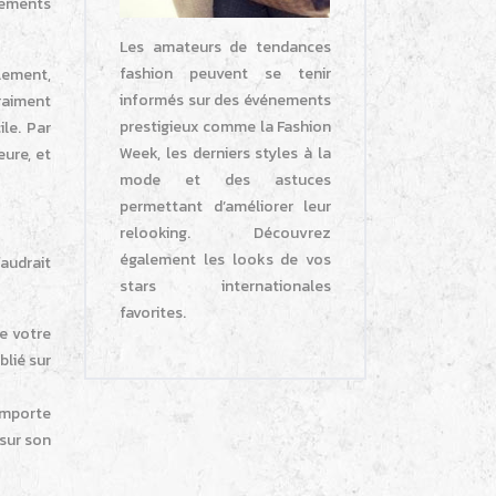
tements
Les amateurs de tendances
fashion peuvent se tenir
lement,
informés sur des événements
raiment
prestigieux comme la Fashion
le. Par
Week, les derniers styles à la
eure, et
mode et des astuces
permettant d’améliorer leur
relooking. Découvrez
également les looks de vos
faudrait
stars internationales
favorites.
re votre
blié sur
’importe
 sur son