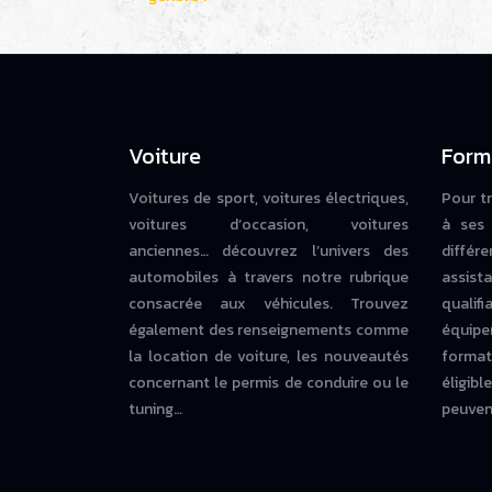
Voiture
Form
Voitures de sport, voitures électriques,
Pour t
voitures d’occasion, voitures
à ses 
anciennes… découvrez l’univers des
diffé
automobiles à travers notre rubrique
assista
consacrée aux véhicules. Trouvez
qualif
également des renseignements comme
équipe
la location de voiture, les nouveautés
forma
concernant le permis de conduire ou le
éligi
tuning…
peuvent