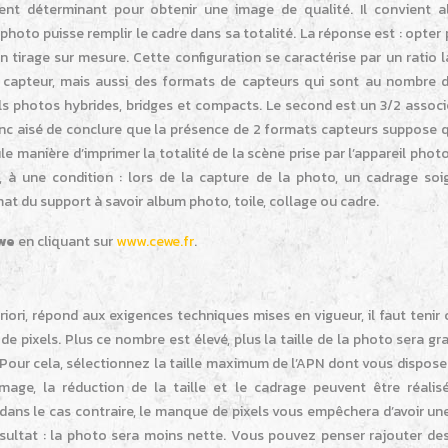
ent déterminant pour obtenir une image de qualité. Il convient a
photo puisse remplir le cadre dans sa totalité. La réponse est : opter
n tirage sur mesure. Cette configuration se caractérise par un ratio 
 capteur, mais aussi des formats de capteurs qui sont au nombre d
ls photos hybrides, bridges et compacts. Le second est un 3/2 associ
donc aisé de conclure que la présence de 2 formats capteurs suppose qu
ule manière d’imprimer la totalité de la scène prise par l’appareil phot
, à une condition : lors de la capture de la photo, un cadrage soi
mat du support à savoir album photo, toile, collage ou cadre.
we
en cliquant sur
www.cewe.fr
.
priori, répond aux exigences techniques mises en vigueur, il faut teni
de pixels. Plus ce nombre est élevé, plus la taille de la photo sera gr
. Pour cela, sélectionnez la taille maximum de l’APN dont vous dispos
mage, la réduction de la taille et le cadrage peuvent être réalis
dans le cas contraire, le manque de pixels vous empêchera d’avoir un
sultat : la photo sera moins nette. Vous pouvez penser rajouter des 