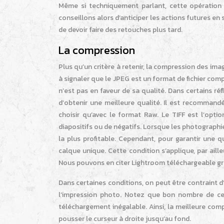
Même si techniquement parlant, cette opération est
conseillons alors d’anticiper les actions futures e
de devoir faire des retouches plus tard.
La compression
Plus qu’un critère à retenir, la compression des im
à signaler que le JPEG est un format de fichier co
n’est pas en faveur de sa qualité. Dans certains ré
d’obtenir une meilleure qualité. Il est recomman
choisir qu’avec le format Raw. Le TIFF est l’opt
diapositifs ou de négatifs. Lorsque les photographie
la plus profitable. Cependant, pour garantir une 
calque unique. Cette condition s’applique, par aille
Nous pouvons en citer Lightroom téléchargeable gr
Dans certaines conditions, on peut être contraint d’
l’impression photo. Notez que bon nombre de ces 
téléchargement inégalable. Ainsi, la meilleure compr
pousser le curseur à droite jusqu’au fond.