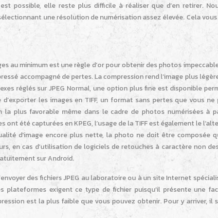
 possible, elle reste plus difficile à réaliser que d’en retirer. No
n sélectionnant une résolution de numérisation assez élevée. Cela vous
ages au minimum est une règle d’or pour obtenir des photos impeccables
mpressé accompagné de pertes. La compression rend l’image plus légère
flexes réglés sur JPEG Normal, une option plus fine est disponible pe
dé d’exporter les images en TIFF, un format sans pertes que vous ne
ion la plus favorable même dans le cadre de photos numérisées à pa
s ont été capturées en KPEG, l’usage de la TIFF est également le l’alt
qualité d’image encore plus nette, la photo ne doit être composée q
urs, en cas d’utilisation de logiciels de retouches à caractère non des
atuitement sur Android.
envoyer des fichiers JPEG au laboratoire ou à un site Internet spécial
plateformes exigent ce type de fichier puisqu’il présente une faci
ession est la plus faible que vous pouvez obtenir. Pour y arriver, il s