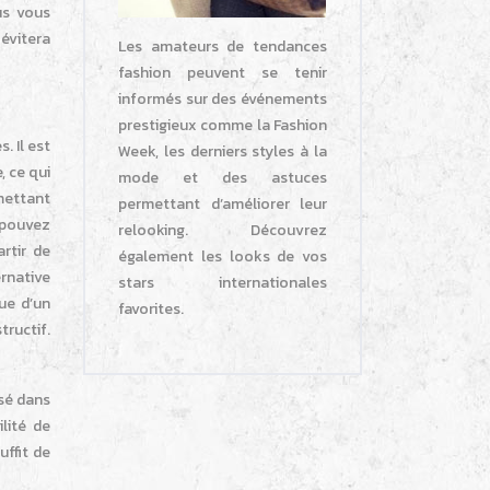
us vous
 évitera
Les amateurs de tendances
fashion peuvent se tenir
informés sur des événements
prestigieux comme la Fashion
. Il est
Week, les derniers styles à la
, ce qui
mode et des astuces
rmettant
permettant d’améliorer leur
 pouvez
relooking. Découvrez
rtir de
également les looks de vos
ernative
stars internationales
ue d’un
favorites.
tructif.
isé dans
lité de
uffit de