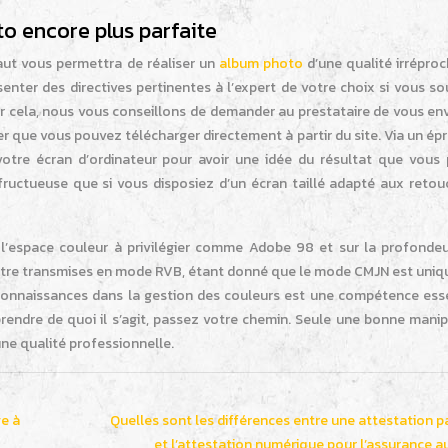
o encore plus parfaite
haut vous permettra de réaliser un
album photo
d’une qualité irréproc
senter des directives pertinentes à l’expert de votre choix si vous s
our cela, nous vous conseillons de demander au prestataire de vous en
pier que vous pouvez télécharger directement à partir du site. Via un é
votre écran d’ordinateur pour avoir une idée du résultat que vous
ructueuse que si vous disposiez d’un écran taillé adapté aux retou
ur l’espace couleur à privilégier comme Adobe 98 et sur la profondeu
t être transmises en mode RVB, étant donné que le mode CMJN est uni
 connaissances dans la gestion des couleurs est une compétence esse
prendre de quoi il s’agit, passez votre chemin. Seule une bonne mani
ne qualité professionnelle.
ge à
Quelles sont les différences entre une attestation p
et l’attestation numérique pour l’assurance a