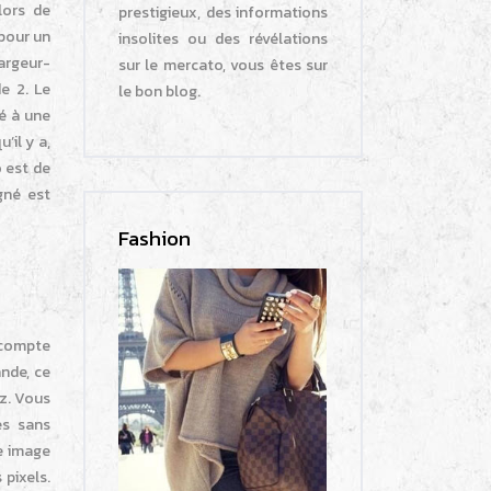
lors de
prestigieux, des informations
 pour un
insolites ou des révélations
largeur-
sur le mercato, vous êtes sur
e 2. Le
le bon blog.
é à une
’il y a,
o est de
gné est
Fashion
r compte
ande, ce
ez. Vous
és sans
e image
pixels.