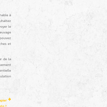
hable à
ouhaitez
voyer le
preuvage
 pouvez
ches et
r de la
quement
ntielle
pulation
apier
uto ?