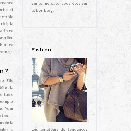
commande
sur le mercato, vous êtes sur
rtie et
le bon blog.
contrôle
ité, la
a fin de
son lieu
 but de
Fashion
eure, il
n ?
e. Elle
té et la
certaine
exemple,
e. Pour
otos… Il
on de la
Les amateurs de tendances
bles, si