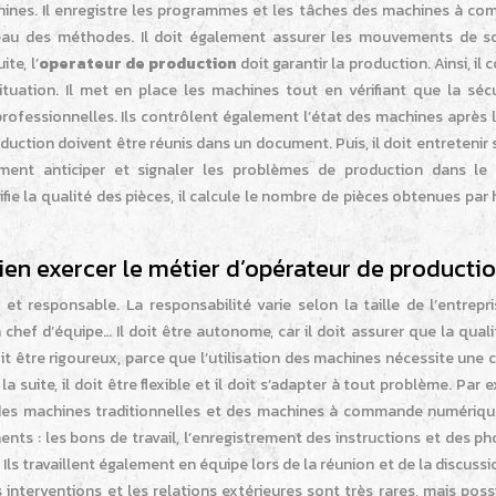
 machines. Il enregistre les programmes et les tâches des machines à 
au des méthodes. Il doit également assurer les mouvements de so
te, l’
operateur de production
doit garantir la production. Ainsi, il 
tuation. Il met en place les machines tout en vérifiant que la sécur
professionnelles. Ils contrôlent également l’état des machines après l
duction doivent être réunis dans un document. Puis, il doit entretenir 
lement anticiper et signaler les problèmes de production dans le
rifie la qualité des pièces, il calcule le nombre de pièces obtenues par h
ien exercer le métier d’opérateur de productio
t responsable. La responsabilité varie selon la taille de l’entrepris
n chef d’équipe… Il doit être autonome, car il doit assurer que la quali
oit être rigoureux, parce que l’utilisation des machines nécessite une 
uite, il doit être flexible et il doit s’adapter à tout problème. Par 
 des machines traditionnelles et des machines à commande numériqu
ments : les bons de travail, l’enregistrement des instructions et des ph
 Ils travaillent également en équipe lors de la réunion et de la discussi
 interventions et les relations extérieures sont très rares, mais possi