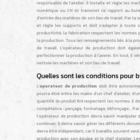
responsable de l’atelier. Il installe et règle les
numérique ou CN et transmet ce rapport au bure
d’entrée des matières de son lieu de travail. Par la sui
et règle les supports et doit s’adapter à toute si
productivité, la fabrication respectent les normes 
la production. Tous les renseignements liés à la pro
de travail. L’opérateur de production doit éga
perfectionner la production à l’avenir. En tout, il vé
nettoie les machines et son lieu de travail.
Quelles sont les conditions pour b
L’
operateur de production
doit être autonome e
pourra être entre les mains d’un chef d’atelier, d’u
quantité du produit fini respectent les normes. Il d
compétence : perçage, formatage, défonçage… Par la s
l’opérateur de production devra savoir manipuler
continuer, il devra savoir gérer les différents docu
devra être indépendant, car il travaille souvent seul.
production avec son équipe et le chef d’atelier. Les