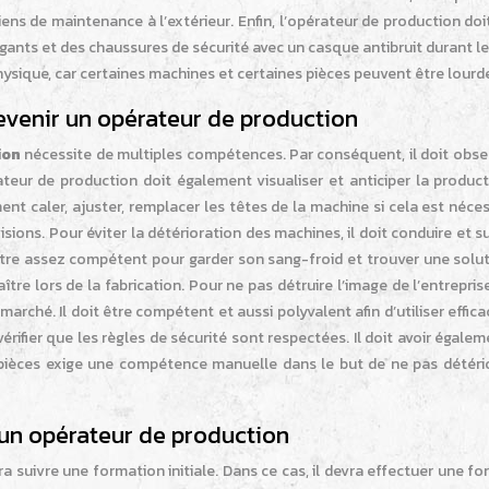
ens de maintenance à l’extérieur. Enfin, l’opérateur de production doi
des gants et des chaussures de sécurité avec un casque antibruit durant le 
sique, car certaines machines et certaines pièces peuvent être lourd
venir un opérateur de production
ion
nécessite de multiples compétences. Par conséquent, il doit obser
rateur de production doit également visualiser et anticiper la produc
ent caler, ajuster, remplacer les têtes de la machine si cela est nécess
ons. Pour éviter la détérioration des machines, il doit conduire et su
t être assez compétent pour garder son sang-froid et trouver une solu
re lors de la fabrication. Pour ne pas détruire l’image de l’entreprise,
arché. Il doit être compétent et aussi polyvalent afin d’utiliser effi
rifier que les règles de sécurité sont respectées. Il doit avoir égale
es pièces exige une compétence manuelle dans le but de ne pas détéri
 un opérateur de production
a suivre une formation initiale. Dans ce cas, il devra effectuer une f