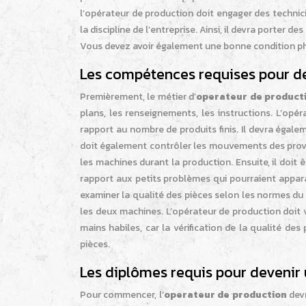
l’opérateur de production doit engager des technici
la discipline de l’entreprise. Ainsi, il devra porter 
Vous devez avoir également une bonne condition phy
Les compétences requises pour de
Premièrement, le métier d’
operateur de product
plans, les renseignements, les instructions. L’opé
rapport au nombre de produits finis. Il devra égalem
doit également contrôler les mouvements des provisi
les machines durant la production. Ensuite, il doi
rapport aux petits problèmes qui pourraient apparaît
examiner la qualité des pièces selon les normes du m
les deux machines. L’opérateur de production doit vé
mains habiles, car la vérification de la qualité d
pièces.
Les diplômes requis pour devenir
Pour commencer, l’
operateur de production
devr