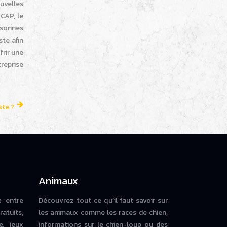
ouvelles
CAP, le
rsonnes
te afin
frir une
treprise
ste ?
Animaux
x entre
Découvrez tout ce qu’il faut savoir sur
ratuits,
les animaux comme les races de chien,
e, jeux
informations sur le chien-loup ou des