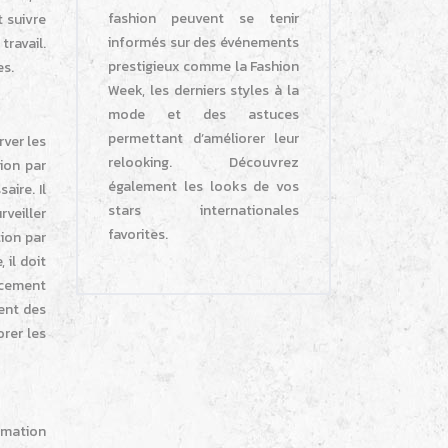
fashion peuvent se tenir
t suivre
informés sur des événements
travail.
prestigieux comme la Fashion
es.
Week, les derniers styles à la
mode et des astuces
permettant d’améliorer leur
ver les
relooking. Découvrez
tion par
également les looks de vos
aire. Il
stars internationales
rveiller
favorites.
tion par
 il doit
cacement
ment des
orer les
ormation