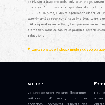
de niveau 4 (Bac pro Bois) suivi d’un stage. Durant
machines. Pour devenir un opérateur de production,
BEP… Par la suite, il devra également effectuer 
expérimentées pour éviter tout imprévu. Avant d’êt
d’être opérationnelle. Enfin, lorsque vous serez trè
promotion. Dans ce cas, vous pourriez devenir un c
industrielle.
Quels sont les principaux métiers du secteur au
Voiture
Form
Voitures de sport, voitures électriques,
Pour t
voitures d’occasion, voitures
à ses 
anciennes… découvrez l’univers des
diffé