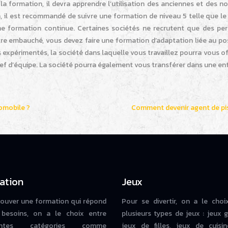
 la formation, il devra apprendre l’utilisation des anciennes et des n
 il est recommandé de suivre une formation de niveau 5 telle que le 
une formation continue. Certaines sociétés ne recrutent que des pe
re embauché, vous devez faire une formation d’adaptation liée au pos
s expérimentés, la société dans laquelle vous travaillez pourra vous of
hef d’équipe. La société pourra également vous transférer dans une en
tomobile ?
Comment devenir agent de pi
ation
Jeux
rouver une formation qui répond
Pour se divertir, on a le choi
besoins, on a le choix entre
plusieurs types de jeux : jeux g
rentes catégories comme
jeux de filles, jeux de cuisin