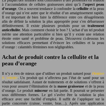
La plupart des femmes sont confrontées à des problèmes en relation
à l’accumulation de cellules graisseuses ainsi qu’à l
’aspect peau
d’orange
. On a souvent tendance à confondre la
cellulite
et la peau
d’orange qui n’est autre que le résultat d’un amaigrissement rapide.
Il est important de bien faire la différence entre ces désagréments
afin de définir la solution la plus appropriée pour s’en débarrasser
définitivement. Il existe plusieurs produits pour un
traitement
anticellulite
. Mais comment choisir le bon ? L’achat d’un tel produit
mérite une attention particulière si bien qu’il y existe une relation
étroite entre santé et problème de peau. Découvrez ci-dessous les
solutions efficaces permettant d’évincer les cellulites et la peau
d’orange : calamités féminines non négligeables.
Achat de produit contre la cellulite et la
peau d’orange
Il n’y a rien de mieux que d’utiliser un produit naturel pour
éliminer
la cellulite
. Un produit qui n’affectera pas l’état de santé pour un
résultat satisfaisant. Autant de traitements et de solutions s’offrent à
vous pour assurer l’élimination de la
masse graisseuse
et de la peau
d’orange. Le produit
minceur
en fait partie. Il pourrait se présenter
sous différentes formes. Le gel s’avère être la solution la plus
efficace avec une facilité d’emploi. Il suffit de l’appliquer sur la
partie concernée (cuisse, ventre, bras…). Après une application