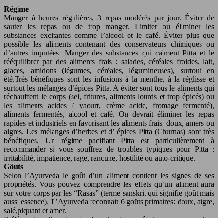
Régime
Manger à heures régulières, 3 repas modérés par jour. Éviter de
sauter les repas ou de trop manger. Limiter ou éliminer les
substances excitantes comme l’alcool et le café. Éviter plus que
possible les aliments contenant des conservateurs chimiques ou
d’autres imputées. Manger des substances qui calment Pitta et le
rééquilibrer par des aliments frais : salades, céréales froides, lait,
glaces, amidons (légumes, céréales, légumineuses), surtout en
été.Très bénéfiques sont les infusions à la menthe, à la réglisse et
surtout les mélanges d’épices Pitta. A éviter sont tous le aliments qui
réchauffent le corps (sel, fritures, aliments lourds et trop épicés) ou
les aliments acides ( yaourt, crème acide, fromage fermenté),
aliments fermentés, alcool et café. On devrait éliminer les repas
rapides et industriels en favorisant les aliments frais, doux, amers ou
aigres. Les mélanges d’herbes et d’ épices Pitta (Churnas) sont très
bénéfiques. Un régime pacifiant Pitta est particulièrement à
recommander si vous souffrez de troubles typiques pour Pitta :
irritabilité, impatience, rage, rancune, hostilité ou auto-critique.
Gôuts
Selon l’Ayurveda le goût d’un aliment contient les signes de ses
propriétés. Vous pouvez comprendre les effets qu’un aliment aura
sur votre corps par les “Rasas” (terme sanskrit qui signifie goût mais
aussi essence). L’Ayurveda reconnait 6 goûts primaires: doux, aigre,
salé,piquant et amer.