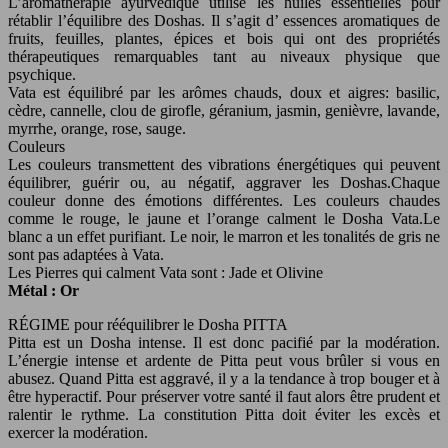
L’aromathérapie ayurvédique utilise les huiles essentielles pour
rétablir l’équilibre des Doshas. Il s’agit d’ essences aromatiques de
fruits, feuilles, plantes, épices et bois qui ont des propriétés
thérapeutiques remarquables tant au niveaux physique que
psychique.
Vata est équilibré par les arômes chauds, doux et aigres: basilic,
cèdre, cannelle, clou de girofle, géranium, jasmin, genièvre, lavande,
myrrhe, orange, rose, sauge.
Couleurs
Les couleurs transmettent des vibrations énergétiques qui peuvent
équilibrer, guérir ou, au négatif, aggraver les Doshas.Chaque
couleur donne des émotions différentes. Les couleurs chaudes
comme le rouge, le jaune et l’orange calment le Dosha Vata.Le
blanc a un effet purifiant. Le noir, le marron et les tonalités de gris ne
sont pas adaptées à Vata.
Les Pierres qui calment Vata sont : Jade et Olivine
Métal : Or
RÉGIME pour rééquilibrer le Dosha PITTA
Pitta est un Dosha intense. Il est donc pacifié par la modération.
L’énergie intense et ardente de Pitta peut vous brûler si vous en
abusez. Quand Pitta est aggravé, il y a la tendance à trop bouger et à
être hyperactif. Pour préserver votre santé il faut alors être prudent et
ralentir le rythme. La constitution Pitta doit éviter les excès et
exercer la modération.