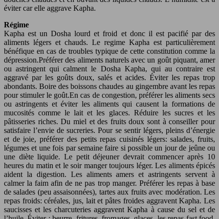
éviter car elle aggrave Kapha.
Régime
Kapha est un Dosha lourd et froid et donc il est pacifié par des
aliments légers et chauds. Le regime Kapha est particulièrement
bénéfique en cas de troubles typique de cette constitution comme la
dépression.Préférer des aliments naturels avec un goût piquant, amer
ou astringent qui calment le Dosha Kapha, qui au contraire est
aggravé par les goûts doux, salés et acides. Éviter les repas trop
abondants. Boire des boissons chaudes au gingembre avant les repas
pour stimuler le goût.En cas de congestion, préférer les aliments secs
ou astringents et éviter les aliments qui causent la formations de
mucosités comme le lait et les glaces. Réduire les sucres et les
pâtisseries riches. Du miel et des fruits doux sont à conseiller pour
satisfaire l’envie de sucreries. Pour se sentir légers, pleins d’énergie
et de joie, préférer des petits repas cuisinés légers: salades, fruits,
légumes et une fois par semaine faire si possible un jour de jeûne ou
une diète liquide. Le petit déjeuner devrait commencer après 10
heures du matin et le soir manger toujours léger. Les aliments épicés
aident la digestion. Les aliments amers et astringents servent à
calmer la faim afin de ne pas trop manger. Préférer les repas à base
de salades (peu assaisonnées), tartes aux fruits avec modération. Les
repas froids: céréales, jus, lait et pâtes froides aggravent Kapha. Les
saucisses et les charcuteries aggravent Kapha à cause du sel et de
l’huile. Éviter : beurre, fritures, fromages, glaces, les repas fast food,