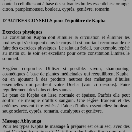
conte la cellulite sont à base des suivantes huiles essentielles: orange,
citron, pamplemousse, bouleau, cyprès, genièvre, romarin.
D’AUTRES CONSEILS pour l’équilibre de Kapha
Exercices physiques
La constitution Kapha doit stimuler la circulation et éliminer les
toxines qui s’estoquent dans le corps. Il est pourtant recommandé de
faire des exercices physiques. Le salut au Soleil, par exemple, répété
au matin ou le soir est excellant pour cette constitution.Limitez le
sommeil.
Hygiène corporelle: Utiliser si possible: savon, shampooing,
cosmétiques à base de plantes médicinales qui rééquilibrent Kapha,
ou en ajoutant à des produits neutres des mélanges d’huiles
essentielles qui pacifient votre Dosha (voir ci dessous). Faire
régulièrement des bains et des saunas.
La peau de Kapha est lisse, normale et épaisse. Parfois elle peut
souffrir de manque d’afflux sanguin. Une légère froideur et des
œdèmes peuvent être évités à l’aide d’huiles essentielles: bouleau,
sauge sclaréé, cyprès, romarin, eucalyptus et genièvre.
Massage Abhyanga
Pour les types Kapha le massage à préparer est celui sec, avec des
gant Garshan (soie grosse). Mais il y a des huiles Kapha qui ont la