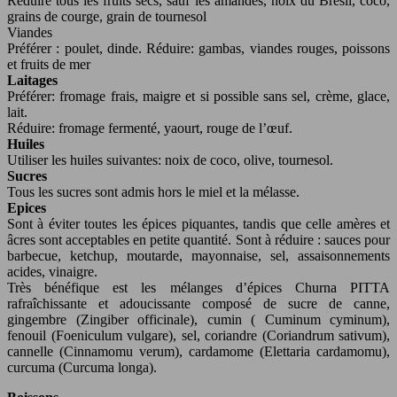
Réduire tous les fruits secs, sauf les amandes, noix du Brésil, coco,
grains de courge, grain de tournesol
Viandes
Préférer : poulet, dinde. Réduire: gambas, viandes rouges, poissons
et fruits de mer
Laitages
Préférer: fromage frais, maigre et si possible sans sel, crème, glace,
lait.
Réduire: fromage fermenté, yaourt, rouge de l’œuf.
Huiles
Utiliser les huiles suivantes: noix de coco, olive, tournesol.
Sucres
Tous les sucres sont admis hors le miel et la mélasse.
Epices
Sont à éviter toutes les épices piquantes, tandis que celle amères et
âcres sont acceptables en petite quantité. Sont à réduire : sauces pour
barbecue, ketchup, moutarde, mayonnaise, sel, assaisonnements
acides, vinaigre.
Très bénéfique est les mélanges d’épices Churna PITTA
rafraîchissante et adoucissante composé de sucre de canne,
gingembre (Zingiber officinale), cumin ( Cuminum cyminum),
fenouil (Foeniculum vulgare), sel, coriandre (Coriandrum sativum),
cannelle (Cinnamomu verum), cardamome (Elettaria cardamomu),
curcuma (Curcuma longa).