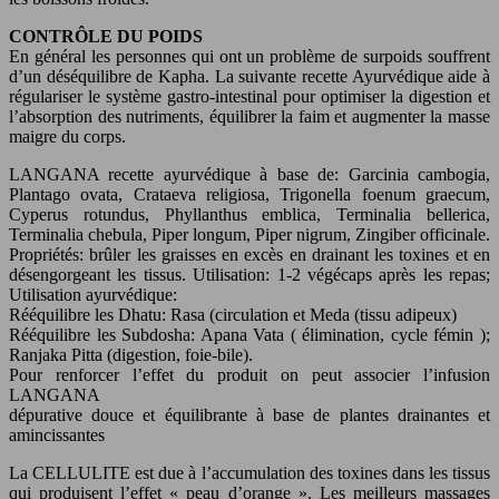
CONTRÔLE DU POIDS
En général les personnes qui ont un problème de surpoids souffrent
d’un déséquilibre de Kapha. La suivante recette Ayurvédique aide à
régulariser le système gastro-intestinal pour optimiser la digestion et
l’absorption des nutriments, équilibrer la faim et augmenter la masse
maigre du corps.
LANGANA recette ayurvédique à base de: Garcinia cambogia,
Plantago ovata, Crataeva religiosa, Trigonella foenum graecum,
Cyperus rotundus, Phyllanthus emblica, Terminalia bellerica,
Terminalia chebula, Piper longum, Piper nigrum, Zingiber officinale.
Propriétés: brûler les graisses en excès en drainant les toxines et en
désengorgeant les tissus. Utilisation: 1-2 végécaps après les repas;
Utilisation ayurvédique:
Rééquilibre les Dhatu: Rasa (circulation et Meda (tissu adipeux)
Rééquilibre les Subdosha: Apana Vata ( élimination, cycle fémin );
Ranjaka Pitta (digestion, foie-bile).
Pour renforcer l’effet du produit on peut associer l’infusion
LANGANA
dépurative douce et équilibrante à base de plantes drainantes et
amincissantes
La CELLULITE est due à l’accumulation des toxines dans les tissus
qui produisent l’effet « peau d’orange ». Les meilleurs massages