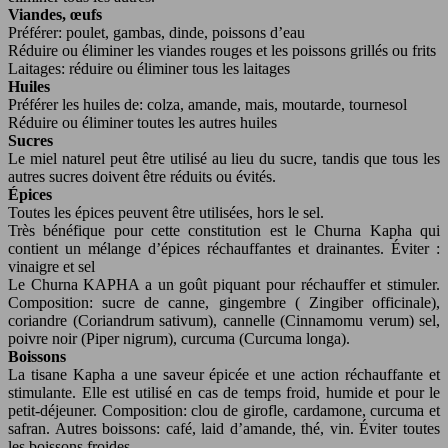
Viandes, œufs
Préférer: poulet, gambas, dinde, poissons d’eau
Réduire ou éliminer les viandes rouges et les poissons grillés ou frits
Laitages: réduire ou éliminer tous les laitages
Huiles
Préférer les huiles de: colza, amande, mais, moutarde, tournesol
Réduire ou éliminer toutes les autres huiles
Sucres
Le miel naturel peut être utilisé au lieu du sucre, tandis que tous les
autres sucres doivent être réduits ou évités.
Épices
Toutes les épices peuvent être utilisées, hors le sel.
Très bénéfique pour cette constitution est le Churna Kapha qui
contient un mélange d’épices réchauffantes et drainantes. Éviter :
vinaigre et sel
Le Churna KAPHA a un goût piquant pour réchauffer et stimuler.
Composition: sucre de canne, gingembre ( Zingiber officinale),
coriandre (Coriandrum sativum), cannelle (Cinnamomu verum) sel,
poivre noir (Piper nigrum), curcuma (Curcuma longa).
Boissons
La tisane Kapha a une saveur épicée et une action réchauffante et
stimulante. Elle est utilisé en cas de temps froid, humide et pour le
petit-déjeuner. Composition: clou de girofle, cardamone, curcuma et
safran. Autres boissons: café, laid d’amande, thé, vin. Éviter toutes
les boissons froides.