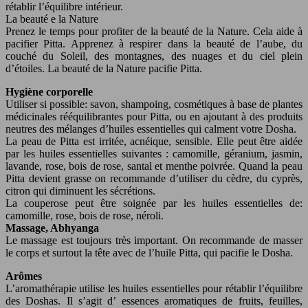
rétablir l’équilibre intérieur.
La beauté e la Nature
Prenez le temps pour profiter de la beauté de la Nature. Cela aide à
pacifier Pitta. Apprenez à respirer dans la beauté de l’aube, du
couché du Soleil, des montagnes, des nuages et du ciel plein
d’étoiles. La beauté de la Nature pacifie Pitta.
Hygiène corporelle
Utiliser si possible: savon, shampoing, cosmétiques à base de plantes
médicinales rééquilibrantes pour Pitta, ou en ajoutant à des produits
neutres des mélanges d’huiles essentielles qui calment votre Dosha.
La peau de Pitta est irritée, acnéique, sensible. Elle peut être aidée
par les huiles essentielles suivantes : camomille, géranium, jasmin,
lavande, rose, bois de rose, santal et menthe poivrée. Quand la peau
Pitta devient grasse on recommande d’utiliser du cèdre, du cyprès,
citron qui diminuent les sécrétions.
La couperose peut être soignée par les huiles essentielles de:
camomille, rose, bois de rose, néroli.
Massage, Abhyanga
Le massage est toujours très important. On recommande de masser
le corps et surtout la tête avec de l’huile Pitta, qui pacifie le Dosha.
Arômes
L’aromathérapie utilise les huiles essentielles pour rétablir l’équilibre
des Doshas. Il s’agit d’ essences aromatiques de fruits, feuilles,