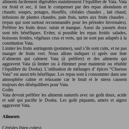
aliments facilement digérables maintiennent l’équilibre de Vata. Vata
est froid et sec, il faut le compenser par des repas abondants et
chauds: soupes, potages, étouffés, céréales chaudes , lait chaud,
infusions de plantes chaudes, pain frais, tartes aux fruits chaudes ,
(repas qui sont surtout recommandés pour les périodes hivernales).
Préférer les fruits doux: raisin et mangue. Aussi du yaourts doux
sont très bénéfiques. Eviter, si possible les repas froids: salades,
boissons froides, végétaux crus et verts, qui ne sont pas adaptés à la
constitution Vata.
Limiter les fruits astringents (pommes), sauf s’ils sont cuits, et ne pas
manger de fruits vert. Nous allons indiquer ci après une liste
d’aliments qui calment Vata (à préférer) et des aliments qui
aggravent Vata (à limiter ou à éliminer pour maintenir ou rétablir
l’équilibre du Dosha). L’utilisation de mélanges d’ épices “Churnas
Vata” est aussi très bénéfique. Les repas sont à consommer dans une
atmosphère calme et relaxante car le bruit et le stress causent
toujours des déséquilibres pour Vata.
Goûts
Vata devrait préférer les aliments naturels avec un goût doux, acide
et salé qui pacifie le Dosha. Les goût piquants, amers et aigres
aggravent Vata.
Aliments
Céréales (bien cuites)