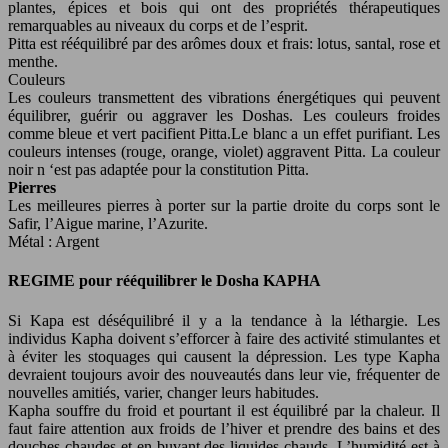
plantes, épices et bois qui ont des propriétés thérapeutiques
remarquables au niveaux du corps et de l’esprit.
Pitta est rééquilibré par des arômes doux et frais: lotus, santal, rose et
menthe.
Couleurs
Les couleurs transmettent des vibrations énergétiques qui peuvent
équilibrer, guérir ou aggraver les Doshas. Les couleurs froides
comme bleue et vert pacifient Pitta.Le blanc a un effet purifiant. Les
couleurs intenses (rouge, orange, violet) aggravent Pitta. La couleur
noir n ‘est pas adaptée pour la constitution Pitta.
Pierres
Les meilleures pierres à porter sur la partie droite du corps sont le
Safir, l’Aigue marine, l’Azurite.
Métal : Argent
REGIME pour rééquilibrer le Dosha KAPHA
Si Kapa est déséquilibré il y a la tendance à la léthargie. Les
individus Kapha doivent s’efforcer à faire des activité stimulantes et
à éviter les stoquages qui causent la dépression. Les type Kapha
devraient toujours avoir des nouveautés dans leur vie, fréquenter de
nouvelles amitiés, varier, changer leurs habitudes.
Kapha souffre du froid et pourtant il est équilibré par la chaleur. Il
faut faire attention aux froids de l’hiver et prendre des bains et des
douches chaudes et en buvant des liquides chauds. L’humidité est à