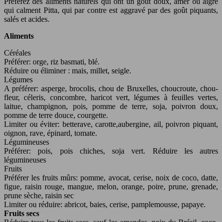
Préférez des aliments naturels qui ont un goût doux, amer ou aigre
qui calment Pitta, qui par contre est aggravé par des goût piquants,
salés et acides.
Aliments
Céréales
Préférer: orge, riz basmati, blé.
Réduire ou éliminer : mais, millet, seigle.
Légumes
A préférer: asperge, brocolis, chou de Bruxelles, choucroute, chou-
fleur, céleris, concombre, haricot vert, légumes à feuilles vertes,
laitue, champignon, pois, pomme de terre, soja, poivron doux,
pomme de terre douce, courgette.
Limiter ou éviter: betterave, carotte,aubergine, ail, poivron piquant,
oignon, rave, épinard, tomate.
Légumineuses
Préférer: pois, pois chiches, soja vert. Réduire les autres
légumineuses
Fruits
Préférer les fruits mûrs: pomme, avocat, cerise, noix de coco, datte,
figue, raisin rouge, mangue, melon, orange, poire, prune, grenade,
prune sèche, raisin sec
Limiter ou réduire: abricot, baies, cerise, pamplemousse, papaye.
Fruits secs