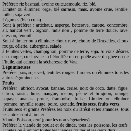
Préférer: riz basmati, avoine cuite,semoule, riz, blé.
Limiter ou éliminer: orge, blé sarrasin, mais, avoine crue, lentille,
millet, soja vert.
Légumes (bien cuits)
Sont à préférer : artichaut, asperge, betterave, carotte, concombre,
ail, haricot vert , oignon, radis noir , pomme de terre douce, rave,
cresson, fenouil
Sont à limiter ou a éliminer: choux rave, choux de Bruxelles, choux
rouge, célerie, aubergine, salade
à feuilles vertes, champignon, pomme de terre, soja. Si vous désirez
en manger, cuisinez les à l’étouffée ou en poêle avec du ghee ou de
l’huile, qui calment la sècheresse de Vata.
Légumineuses
Préférer pois, soja vert, lentilles rouges. Limitez ou éliminez tous les
autres légumineuses.
Fruits
Préférer : abricot, avocat, banane, cerise, noix de coco, datte, figue,
citron, raisin, lime, mangue, melon, pêche et brugnon, orange,
papaye, ananas, prune, framboise, fraise. Limiter ou éliminer
:pomme, myrtille rouge, poire, grenade,
fruits secs, fruits verts.
Fruits secs et grains Préférez les noix du Brésil et les amandes, tous
les autres sont à limiter
Viande,Poisson, œuf (pour les non végétariens)
Préférer la viande de poulet et de dinde, tous les poissons, les œufs.
Limitez ou éliminez toutes les viandes rouges et les œufs durs.