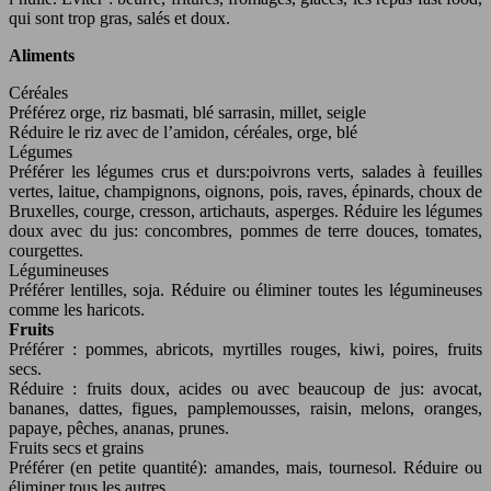
qui sont trop gras, salés et doux.
Aliments
Céréales
Préférez orge, riz basmati, blé sarrasin, millet, seigle
Réduire le riz avec de l’amidon, céréales, orge, blé
Légumes
Préférer les légumes crus et durs:poivrons verts, salades à feuilles
vertes, laitue, champignons, oignons, pois, raves, épinards, choux de
Bruxelles, courge, cresson, artichauts, asperges. Réduire les légumes
doux avec du jus: concombres, pommes de terre douces, tomates,
courgettes.
Légumineuses
Préférer lentilles, soja. Réduire ou éliminer toutes les légumineuses
comme les haricots.
Fruits
Préférer : pommes, abricots, myrtilles rouges, kiwi, poires, fruits
secs.
Réduire : fruits doux, acides ou avec beaucoup de jus: avocat,
bananes, dattes, figues, pamplemousses, raisin, melons, oranges,
papaye, pêches, ananas, prunes.
Fruits secs et grains
Préférer (en petite quantité): amandes, mais, tournesol. Réduire ou
éliminer tous les autres.