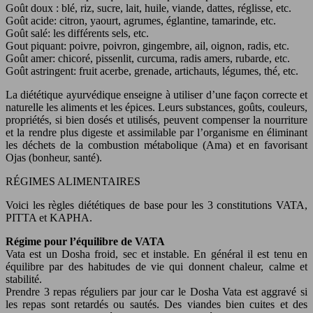
Goût doux : blé, riz, sucre, lait, huile, viande, dattes, réglisse, etc.
Goût acide: citron, yaourt, agrumes, églantine, tamarinde, etc.
Goût salé: les différents sels, etc.
Gout piquant: poivre, poivron, gingembre, ail, oignon, radis, etc.
Goût amer: chicoré, pissenlit, curcuma, radis amers, rubarde, etc.
Goût astringent: fruit acerbe, grenade, artichauts, légumes, thé, etc.
La diététique ayurvédique enseigne à utiliser d’une façon correcte et
naturelle les aliments et les épices. Leurs substances, goûts, couleurs,
propriétés, si bien dosés et utilisés, peuvent compenser la nourriture
et la rendre plus digeste et assimilable par l’organisme en éliminant
les déchets de la combustion métabolique (Ama) et en favorisant
Ojas (bonheur, santé).
RÉGIMES ALIMENTAIRES
Voici les règles diététiques de base pour les 3 constitutions VATA,
PITTA et KAPHA.
Régime pour l’équilibre de VATA
Vata est un Dosha froid, sec et instable. En général il est tenu en
équilibre par des habitudes de vie qui donnent chaleur, calme et
stabilité.
Prendre 3 repas réguliers par jour car le Dosha Vata est aggravé si
les repas sont retardés ou sautés. Des viandes bien cuites et des