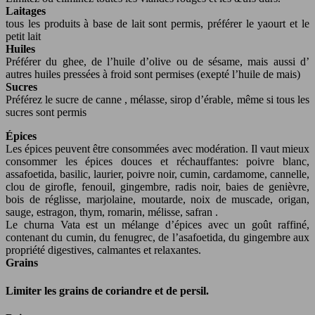
Laitages
tous les produits à base de lait sont permis, préférer le yaourt et le
petit lait
Huiles
Préférer du ghee, de l’huile d’olive ou de sésame, mais aussi d’
autres huiles pressées à froid sont permises (exepté l’huile de mais)
Sucres
Préférez le sucre de canne , mélasse, sirop d’érable, même si tous les
sucres sont permis
Épices
Les épices peuvent être consommées avec modération. Il vaut mieux
consommer les épices douces et réchauffantes: poivre blanc,
assafoetida, basilic, laurier, poivre noir, cumin, cardamome, cannelle,
clou de girofle, fenouil, gingembre, radis noir, baies de genièvre,
bois de réglisse, marjolaine, moutarde, noix de muscade, origan,
sauge, estragon, thym, romarin, mélisse, safran .
Le churna Vata est un mélange d’épices avec un goût raffiné,
contenant du cumin, du fenugrec, de l’asafoetida, du gingembre aux
propriété digestives, calmantes et relaxantes.
Grains
Limiter les grains de coriandre et de persil.