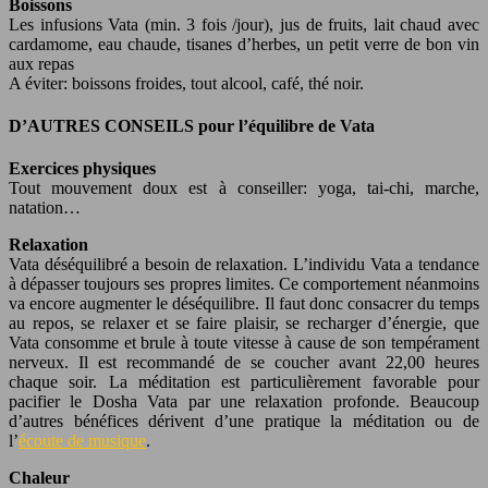
Boissons
Les infusions Vata (min. 3 fois /jour), jus de fruits, lait chaud avec
cardamome, eau chaude, tisanes d’herbes, un petit verre de bon vin
aux repas
A éviter: boissons froides, tout alcool, café, thé noir.
D’AUTRES CONSEILS pour l’équilibre de Vata
Exercices physiques
Tout mouvement doux est à conseiller: yoga, tai-chi, marche,
natation…
Relaxation
Vata déséquilibré a besoin de relaxation. L’individu Vata a tendance
à dépasser toujours ses propres limites. Ce comportement néanmoins
va encore augmenter le déséquilibre. Il faut donc consacrer du temps
au repos, se relaxer et se faire plaisir, se recharger d’énergie, que
Vata consomme et brule à toute vitesse à cause de son tempérament
nerveux. Il est recommandé de se coucher avant 22,00 heures
chaque soir. La méditation est particulièrement favorable pour
pacifier le Dosha Vata par une relaxation profonde. Beaucoup
d’autres bénéfices dérivent d’une pratique la méditation ou de
l’
écoute de musique
.
Chaleur