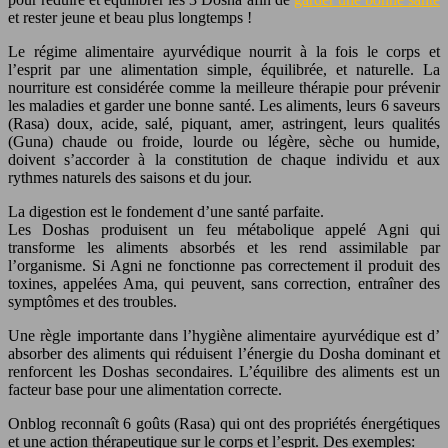
et rester jeune et beau plus longtemps !
Le régime alimentaire ayurvédique nourrit à la fois le corps et
l’esprit par une alimentation simple, équilibrée, et naturelle. La
nourriture est considérée comme la meilleure thérapie pour prévenir
les maladies et garder une bonne santé. Les aliments, leurs 6 saveurs
(Rasa) doux, acide, salé, piquant, amer, astringent, leurs qualités
(Guna) chaude ou froide, lourde ou légère, sèche ou humide,
doivent s’accorder à la constitution de chaque individu et aux
rythmes naturels des saisons et du jour.
La digestion est le fondement d’une santé parfaite.
Les Doshas produisent un feu métabolique appelé Agni qui
transforme les aliments absorbés et les rend assimilable par
l’organisme. Si Agni ne fonctionne pas correctement il produit des
toxines, appelées Ama, qui peuvent, sans correction, entraîner des
symptômes et des troubles.
Une règle importante dans l’hygiène alimentaire ayurvédique est d’
absorber des aliments qui réduisent l’énergie du Dosha dominant et
renforcent les Doshas secondaires. L’équilibre des aliments est un
facteur base pour une alimentation correcte.
Onblog reconnaît 6 goûts (Rasa) qui ont des propriétés énergétiques
et une action thérapeutique sur le corps et l’esprit. Des exemples: