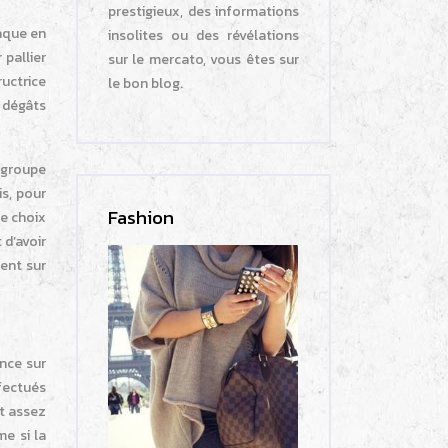
prestigieux, des informations
laque en
insolites ou des révélations
 pallier
sur le mercato, vous êtes sur
ructrice
le bon blog.
s dégâts
n groupe
is, pour
Fashion
le choix
 d’avoir
ment sur
ance sur
ffectués
st assez
e si la