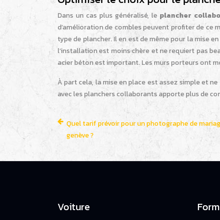
Dans un cas plus généralisé, le
plancher collab
d’amélioration de combles peuvent profiter de ce 
type de plancher. Il en est de même pour la mise en 
l’installation est moins chère et ne requiert pas 
acier béton est important. Les murs porteurs ont mo
À part cela, la mise en place est assez simple et n
avec les planchers collaborants apporte plus de co
Quel tarif prévoir pour un photographe de maria
genève ?
Voiture
Form