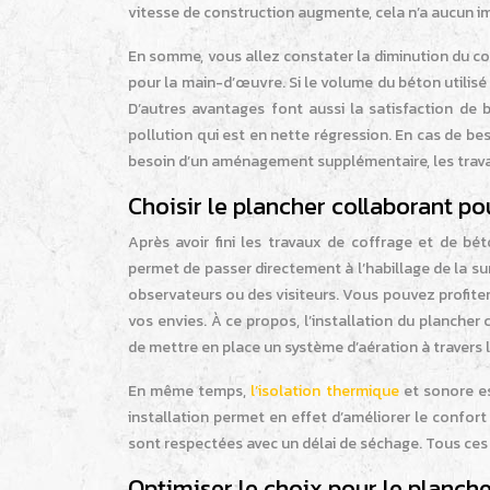
vitesse de construction augmente, cela n’a aucun im
En somme, vous allez constater la diminution du coût 
pour la main-d’œuvre. Si le volume du béton utilis
D’autres avantages font aussi la satisfaction de b
pollution qui est en nette régression. En cas de be
besoin d’un aménagement supplémentaire, les trav
Choisir le plancher collaborant po
Après avoir fini les travaux de coffrage et de bét
permet de passer directement à l’habillage de la s
observateurs ou des visiteurs. Vous pouvez profite
vos envies. À ce propos, l’installation du plancher
de mettre en place un système d’aération à travers le
En même temps,
l’isolation thermique
et sonore es
installation permet en effet d’améliorer le confort
sont respectées avec un délai de séchage. Tous ces t
Optimiser le choix pour le planche