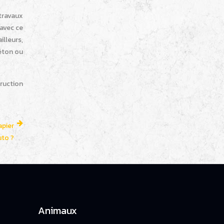
travaux
avec ce
illeurs,
béton ou
truction
apier
uto ?
Animaux