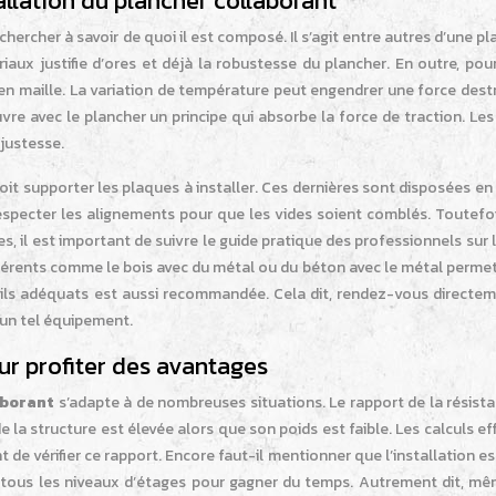
llation du plancher collaborant
ut chercher à savoir de quoi il est composé. Il s’agit entre autres d’une p
ux justifie d’ores et déjà la robustesse du plancher. En outre, pour
 en maille. La variation de température peut engendrer une force dest
vre avec le plancher un principe qui absorbe la force de traction. Le
justesse.
doit supporter les plaques à installer. Ces dernières sont disposées e
 respecter les alignements pour que les vides soient comblés. Toutefo
, il est important de suivre le guide pratique des professionnels sur 
ifférents comme le bois avec du métal ou du béton avec le métal permet
outils adéquats est aussi recommandée. Cela dit, rendez-vous directe
’un tel équipement.
our profiter des avantages
aborant
s’adapte à de nombreuses situations. Le rapport de la résist
 la structure est élevée alors que son poids est faible. Les calculs e
de vérifier ce rapport. Encore faut-il mentionner que l’installation e
 tous les niveaux d’étages pour gagner du temps. Autrement dit, mêm