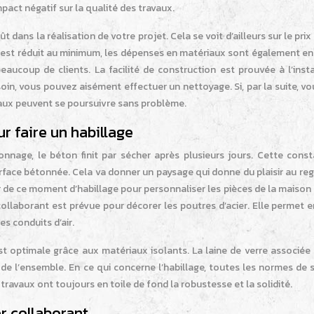
pact négatif sur la qualité des travaux.
dans la réalisation de votre projet. Cela se voit d’ailleurs sur le prix
é est réduit au minimum, les dépenses en matériaux sont également en
eaucoup de clients. La facilité de construction est prouvée à l’inst
soin, vous pouvez aisément effectuer un nettoyage. Si, par la suite, v
aux peuvent se poursuivre sans problème.
ur faire un habillage
onnage, le béton finit par sécher après plusieurs jours. Cette const
urface bétonnée. Cela va donner un paysage qui donne du plaisir au re
r de ce moment d’habillage pour personnaliser les pièces de la maison
 collaborant est prévue pour décorer les poutres d’acier. Elle permet 
s conduits d’air.
t optimale grâce aux matériaux isolants. La laine de verre associée 
 de l’ensemble. En ce qui concerne l’habillage, toutes les normes de 
ravaux ont toujours en toile de fond la robustesse et la solidité.
r collaborant