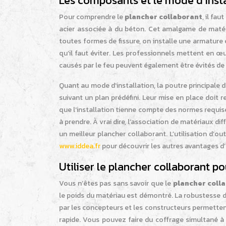
Les composants et le mode d’insta
Pour comprendre le
plancher collaborant
, il fa
acier associée à du béton. Cet amalgame de matéria
toutes formes de fissure, on installe une armature
qu’il faut éviter. Les professionnels mettent en œu
causés par le feu peuvent également être évités de 
Quant au mode d’installation, la poutre principale 
suivant un plan prédéfini. Leur mise en place doit
que l’installation tienne compte des normes requises
à prendre. À vrai dire, l’association de matériaux d
un meilleur plancher collaborant. L’utilisation d’
www.iddea.fr
pour découvrir les autres avantages d
Utiliser le plancher collaborant p
Vous n’êtes pas sans savoir que le
plancher coll
le poids du matériau est démontré. La robustesse de
par les concepteurs et les constructeurs permettent 
rapide. Vous pouvez faire du coffrage simultané à