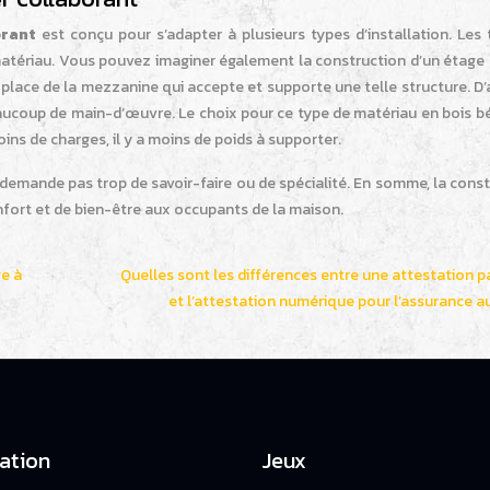
orant
est conçu pour s’adapter à plusieurs types d’installation. Les 
matériau. Vous pouvez imaginer également la construction d’un étage 
place de la mezzanine qui accepte et supporte une telle structure. D’a
beaucoup de main-d’œuvre. Le choix pour ce type de matériau en bois 
ins de charges, il y a moins de poids à supporter.
e demande pas trop de savoir-faire ou de spécialité. En somme, la cons
nfort et de bien-être aux occupants de la maison.
ge à
Quelles sont les différences entre une attestation p
et l’attestation numérique pour l’assurance a
ation
Jeux