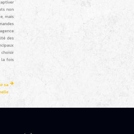
captiver
outs non
te, mais
emandes
’agence
cité des
incipaux
 choisir
la fois
ir sa
elle