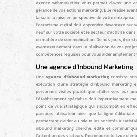
agence webmarketing vous permet d’avoir une as
gérance de vos actions marketing. Elle réalise avan
la suite la mise en perspective de votre entreprise. E
l’organisme digital doit apprendre davantage sur v
neuf sur votre société et le secteur d’activité dans
en matière de communication. De nos jours, il exi
avantageusement dans la réalisation de vos proje
compétences requises pour vous aider amplement vi
Une agence d’Inbound Marketing
Une
agence d’inbound marketing
consiste pri
exécution d’une stratégie
d’inbound marketing ef
personnes visées plutôt que d’aller vers eux pou
l’établissement spécialisé doit impérativement met
point de vue stratégique qui s’accomplit en effe
parcours utilisateur ainsi que la ligne éditoriale
permettent d’aider au mieux les sociétés à satisfai
inbound marketing cherche, édite et communique d
l’attention des visiteurs. Peu importe le type d’ent