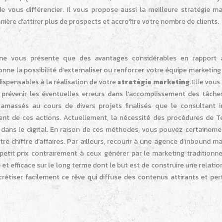
 vous différencier. Il vous propose aussi la meilleure stratégie ma
ière d’attirer plus de prospects et accroître votre nombre de clients.
 ne vous présente que des avantages considérables en rapport 
donne la possibilité d’externaliser ou renforcer votre équipe marketing
ispensables à la réalisation de votre
stratégie marketing
.Elle vou
 prévenir les éventuelles erreurs dans l’accomplissement des tâches
 amassés au cours de divers projets finalisés que le consultant 
ent de ces actions. Actuellement, la nécessité des procédures de T
dans le digital. En raison de ces méthodes, vous pouvez certainemen
e chiffre d’affaires. Par ailleurs, recourir à une agence d’inbound m
 petit prix contrairement à ceux générer par le marketing
traditionn
t efficace sur le long terme dont le but est de construire une relatio
étiser facilement ce rêve qui diffuse des contenus attirants et pert