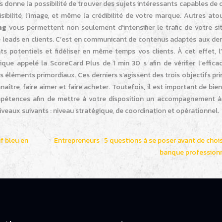
 donne la possibilité de trouver des sujets intéressants capables de 
sibilité, l’image, et même la crédibilité de votre marque. Autres at
ing
vous permettent non seulement d’intensifier le trafic de votre si
e leads en clients. C’est en communicant de contenus adaptés aux d
ts potentiels et fidéliser en même temps vos clients. À cet effet, l
ique appelé la ScoreCard Plus de 1 min 30 s afin de vérifier l’effica
 éléments primordiaux. Ces derniers s’agissent des trois objectifs pr
ître, faire aimer et faire acheter. Toutefois, il est important de bien
mpétences afin de mettre à votre disposition un accompagnement à 
niveaux suivants : niveau stratégique, de coordination et opérationnel.
f bleu en
Entrepreneurs : 5 questions à se poser avant de chois
banque professionn