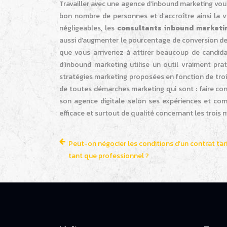
Travailler avec une agence d’inbound marketing vous
bon nombre de personnes et d’accroître ainsi la vi
négligeables, les
consultants inbound market
aussi d’augmenter le pourcentage de conversion d
que vous arriveriez à attirer beaucoup de candida
d’inbound marketing utilise un outil vraiment prat
stratégies marketing proposées en fonction de trois
de toutes démarches marketing qui sont : faire conna
son agence digitale selon ses expériences et co
efficace et surtout de qualité concernant les trois 
Peut-on négocier les conditions d’un contrat tari
tant que professionnel ?