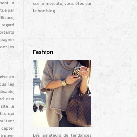
nant la
sur le mercato, vous êtes sur
ctue par
le bon blog.
fficace,
n regard
portants
mpagner
ont les
Fashion
mise en
ous les
isable,
d, d’un
ite, le
tils qui
nsultant
 capter
Les amateurs de tendances
 trouve,