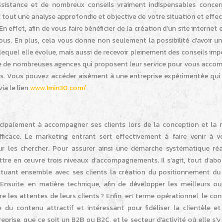
sistance et de nombreux conseils vraiment indispensables concer
t tout une analyse approfondie et objective de votre situation et effe
n effet, afin de vous faire bénéficier de la création d’un site internet e
ous. En plus, cela vous donne non seulement la possibilité d’avoir u
 lequel elle évolue, mais aussi de recevoir pleinement des conseils im
ste de nombreuses agences qui proposent leur service pour vous acco
ts. Vous pouvez accéder aisément à une entreprise expérimentée qui 
a le lien
www.1min30.com/
.
ncipalement à accompagner ses clients lors de la conception et la 
ficace. Le marketing
entrant sert effectivement à faire venir à v
r les chercher. Pour assurer ainsi une démarche systématique réal
tre en œuvre trois niveaux d’accompagnements. Il s’agit, tout d’abor
ctuant ensemble avec ses clients la création du positionnement du s
. Ensuite, en matière technique, afin de développer les meilleurs ou
re les attentes de leurs clients ? Enfin, en terme opérationnel, le co
u contenu attractif et intéressant pour fidéliser la clientèle et
reprise, que ce soit un B2B ou B2C, et le secteur d’activité où elle s’y