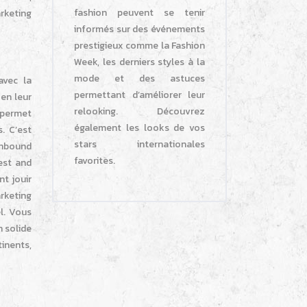
fashion peuvent se tenir
rketing
informés sur des événements
prestigieux comme la Fashion
Week, les derniers styles à la
mode et des astuces
avec la
permettant d’améliorer leur
en leur
relooking. Découvrez
s permet
également les looks de vos
. C’est
stars internationales
inbound
favorites.
est and
t jouir
arketing
el. Vous
n solide
inents,