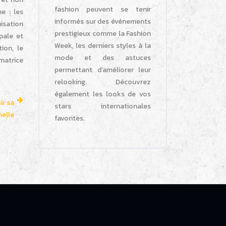
fashion peuvent se tenir
e : les
informés sur des événements
nisation
prestigieux comme la Fashion
ipale et
Week, les derniers styles à la
tion, le
mode et des astuces
matrice
permettant d’améliorer leur
relooking. Découvrez
également les looks de vos
ir sa
stars internationales
elle
favorites.