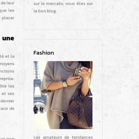
 de leur
sur le mercato, vous êtes sur
que les
le bon blog.
 placer
 une
Fashion
té et la
s moyens
onctions
reprise.
ité les
 et ses
 dernier
lace de
Les amateurs de tendances
s et non