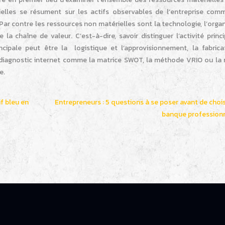
rielles se résument sur les actifs observables de l’entreprise comm
ar contre les ressources non matérielles sont la technologie, l’orga
e la chaîne de valeur. C’est-à-dire, savoir distinguer l’activité princ
principale peut être la logistique et l’approvisionnement, la fabrica
de diagnostic internet comme la matrice SWOT, la méthode VRIO ou la 
e.
f bleu en
Entrepreneurs : 5 questions à se poser avant de chois
banque professionn