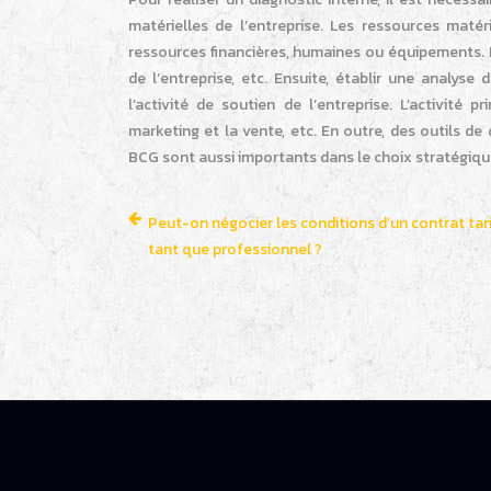
matérielles de l’entreprise. Les ressources maté
ressources financières, humaines ou équipements. P
de l’entreprise, etc. Ensuite, établir une analyse d
l’activité de soutien de l’entreprise. L’activité 
marketing et la vente, etc. En outre, des outils 
BCG sont aussi importants dans le choix stratégiqu
Peut-on négocier les conditions d’un contrat tari
tant que professionnel ?