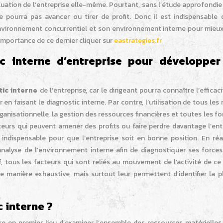
aluation de l’entreprise elle-même. Pourtant, sans l’étude approfondie
ne pourra pas avancer ou tirer de profit. Donc il est indispensable 
vironnement concurrentiel et son environnement interne pour mieux
importance de ce dernier cliquer sur
eastrategies.fr
c interne d’entreprise pour développer
tic interne
de l’entreprise, car le dirigeant pourra connaître l’efficaci
n faisant le diagnostic interne. Par contre, l’utilisation de tous le
ganisationnelle, la gestion des ressources financières et toutes les f
cteurs qui peuvent amener des profits ou faire perdre davantage l’ent
 indispensable pour que l’entreprise soit en bonne position. En réal
’analyse de l’environnement interne afin de diagnostiquer ses forces
f, tous les facteurs qui sont reliés au mouvement de l’activité de ce
 manière exhaustive, mais surtout leur permettent d’identifier la p
 interne ?
aire en premier lieu d’examiner l’ensemble des ressources matérielle