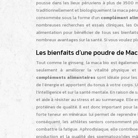
pousse dans les lieux péruviens à plus de 3500 mè
traditionnellement et biologiquement la maca péruv
consommée sous la forme d’un
complément alim
nombreuses recherches et essais cliniques, les 
alimentation pour bénéficier de tous ses bienfait
nombreux avantages sur la santé. Si vous voulez pl
Les bienfaits d’une poudre de Ma
Tout comme le ginseng, la maca bio est également 
seulement à améliorer la vitalité physique e
compléments alimentaires
sont idéale pour les 
de l’énergie et apportent du tonus à votre corps. 
l’intelligence et sur la santé mentale. En raison de
et aide à résister au stress et au surmenage. Elle e
protéines de qualité. Il est donc important pour l
forte teneur en minéraux lui permet de reprendre 
conséquent, les athlètes seniors consomment pl
combattre la fatigue. Aphrodisiaque, elle contribue 
production et la qualité des spermatozoïdes mâle