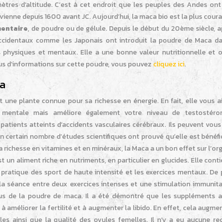
tres d’altitude. C’est à cet endroit que les peuples des Andes ont 
ienne depuis 1600 avant JC. Aujourd’hui, la maca bio est la plus cou
entaire
, de poudre ou de gélule. Depuis le début du 20ème siècle, 
Occidentaux comme les Japonais ont introduit la poudre de Maca da
s physiques et mentaux. Elle a une bonne valeur nutritionnelle et o
us d’informations sur cette poudre, vous pouvez
cliquez ici
.
ca
une plante connue pour sa richesse en énergie. En fait, elle vous a
t mentale mais améliore également votre niveau de testostéro
patients atteints d’accidents vasculaires cérébraux. Ils peuvent vous
Un certain nombre d’études scientifiques ont prouvé qu’elle est bénéf
 sa richesse en vitamines et en minéraux, la Maca a un bon effet sur l’o
st un aliment riche en nutriments, en particulier en glucides. Elle cont
a pratique des sport de haute intensité et les exercices mentaux. De 
la séance entre deux exercices intenses et une stimulation immunitai
us de la poudre de maca. Il a été démontré que les suppléments a
à améliorer la fertilité et à augmenter la libido. En effet, cela augme
s ainsi que la qualité des ovules femelles. Il n’y a eu aucune re