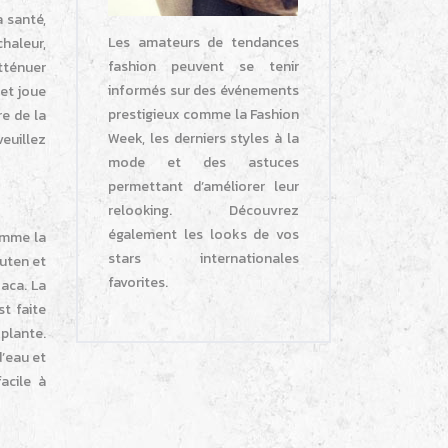
 santé,
Les amateurs de tendances
haleur,
fashion peuvent se tenir
atténuer
informés sur des événements
 et joue
prestigieux comme la Fashion
e de la
Week, les derniers styles à la
veuillez
mode et des astuces
permettant d’améliorer leur
relooking. Découvrez
également les looks de vos
omme la
stars internationales
luten et
favorites.
Maca. La
st faite
plante.
d’eau et
acile à