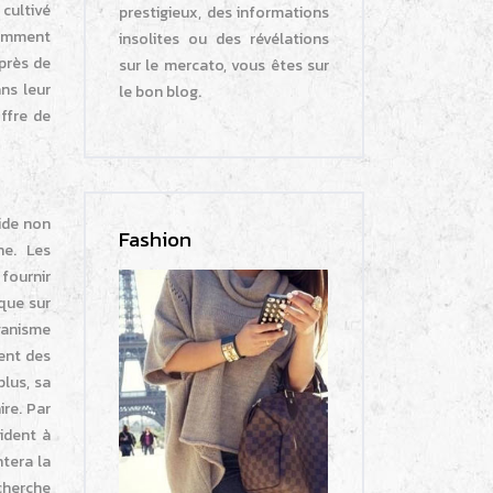
cultivé
prestigieux, des informations
ramment
insolites ou des révélations
après de
sur le mercato, vous êtes sur
ns leur
le bon blog.
ffre de
ide non
Fashion
ne. Les
 fournir
ique sur
rganisme
ient des
plus, sa
re. Par
ident à
ntera la
cherche