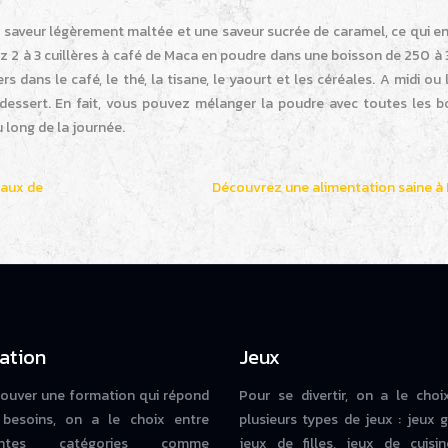
saveur légèrement maltée et une saveur sucrée de caramel, ce qui en 
 2 à 3 cuillères à café de Maca en poudre dans une boisson de 250 à 
dans le café, le thé, la tisane, le yaourt et les céréales. A midi ou 
dessert. En fait, vous pouvez mélanger la poudre avec toutes les b
 long de la journée.
maux de
Découvrez une alimentation saine à
ation
Jeux
rouver une formation qui répond
Pour se divertir, on a le choi
besoins, on a le choix entre
plusieurs types de jeux : jeux g
rentes catégories comme
jeux de filles, jeux de cuisin