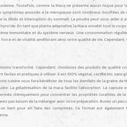
ruvienne. Toutefois, comme la Maca ne présente aucun risque pour la
es symptômes associés à la ménopause sont nombreux: bouffées de c
de la libido et interruption du sommeil. La poudre peut vous aider à 
thyroïde. En tant que plante adaptative, la Maca envahit tout le corps
tème immunitaire et du système nerveux. Une consommation régulièr
rce et de vitalité, améliorant ainsi votre qualité de vie. Cependant, 
le moins transformé. Cependant, choisissez des produits de qualité c
ciles et pratiques à utiliser. Il est 100% végétal, certifié bio, sans g
tre cuisine vous fera bénéficier de tous les bienfaits de la graine de 
dre. La gélatinisation de la maca facilite l’absorption. La capsule e
sformée chimiquement pour concentrer les propriétés curatives de la 
avez pas besoin de la mélanger avec votre préparation. Buvez un peu 
 un liant pour en faire des comprimés. Ce format est également f
erne.