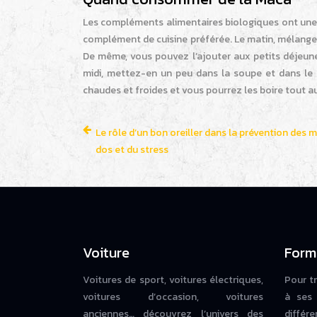
Les compléments alimentaires biologiques ont une 
complément de cuisine préférée. Le matin, mélangez
De même, vous pouvez l’ajouter aux petits déjeuners 
midi, mettez-en un peu dans la soupe et dans le 
chaudes et froides et vous pourrez les boire tout au
Le rôle d’un bon oreiller dans la prévention des 
dos et du stress
Voiture
Form
Voitures de sport, voitures électriques,
Pour t
voitures d’occasion, voitures
à ses 
anciennes… découvrez l’univers des
diffé