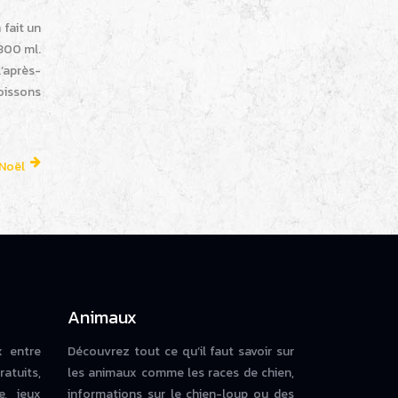
fait un
300 ml.
l’après-
oissons
 Noël
Animaux
x entre
Découvrez tout ce qu’il faut savoir sur
ratuits,
les animaux comme les races de chien,
e, jeux
informations sur le chien-loup ou des