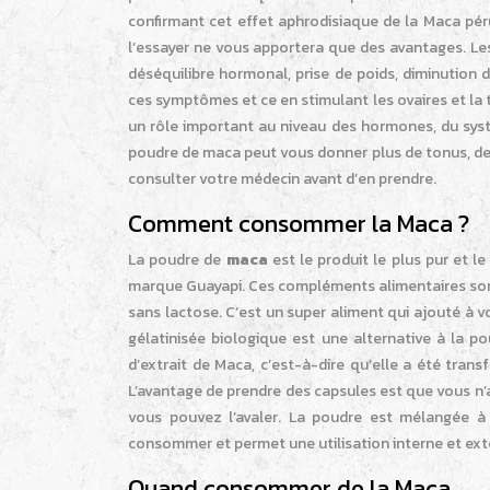
confirmant cet effet aphrodisiaque de la Maca pé
l’essayer ne vous apportera que des avantages. L
déséquilibre hormonal, prise de poids, diminution 
ces symptômes et ce en stimulant les ovaires et la 
un rôle important au niveau des hormones, du sys
poudre de maca peut vous donner plus de tonus, de fo
consulter votre médecin avant d’en prendre.
Comment consommer la Maca ?
La poudre de
maca
est le produit le plus pur et 
marque Guayapi. Ces compléments alimentaires sont fa
sans lactose. C’est un super aliment qui ajouté à vo
gélatinisée biologique est une alternative à la pou
d’extrait de Maca, c’est-à-dire qu’elle a été tran
L’avantage de prendre des capsules est que vous n’
vous pouvez l’avaler. La poudre est mélangée à
consommer et permet une utilisation interne et ext
Quand consommer de la Maca