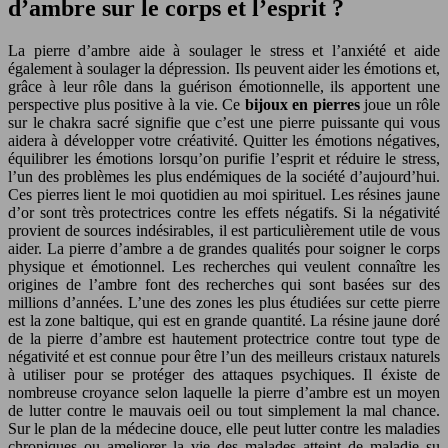
d’ambre sur le corps et l’esprit ?
La pierre d’ambre aide à soulager le stress et l’anxiété et aide
également à soulager la dépression. Ils peuvent aider les émotions et,
grâce à leur rôle dans la guérison émotionnelle, ils apportent une
perspective plus positive à la vie. Ce
bijoux en pierres
joue un rôle
sur le chakra sacré signifie que c’est une pierre puissante qui vous
aidera à développer votre créativité. Quitter les émotions négatives,
équilibrer les émotions lorsqu’on purifie l’esprit et réduire le stress,
l’un des problèmes les plus endémiques de la société d’aujourd’hui.
Ces pierres lient le moi quotidien au moi spirituel. Les résines jaune
d’or sont très protectrices contre les effets négatifs. Si la négativité
provient de sources indésirables, il est particulièrement utile de vous
aider. La pierre d’ambre a de grandes qualités pour soigner le corps
physique et émotionnel. Les recherches qui veulent connaître les
origines de l’ambre font des recherches qui sont basées sur des
millions d’années. L’une des zones les plus étudiées sur cette pierre
est la zone baltique, qui est en grande quantité. La résine jaune doré
de la pierre d’ambre est hautement protectrice contre tout type de
négativité et est connue pour être l’un des meilleurs cristaux naturels
à utiliser pour se protéger des attaques psychiques. Il éxiste de
nombreuse croyance selon laquelle la pierre d’ambre est un moyen
de lutter contre le mauvais oeil ou tout simplement la mal chance.
Sur le plan de la médecine douce, elle peut lutter contre les maladies
chroniques ou ameliorer la vie des malades atteint de maladie su