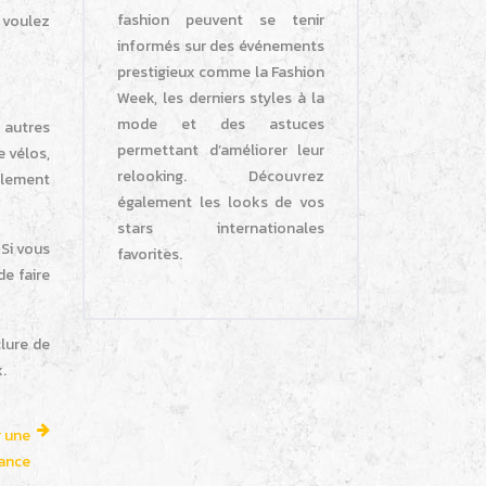
fashion peuvent se tenir
s voulez
informés sur des événements
prestigieux comme la Fashion
Week, les derniers styles à la
mode et des astuces
s autres
permettant d’améliorer leur
e vélos,
relooking. Découvrez
alement
également les looks de vos
stars internationales
 Si vous
favorites.
de faire
clure de
.
r une
ance