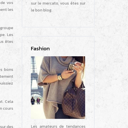
 de vos
sur le mercato, vous êtes sur
ment les
le bon blog.
 groupe
upe. Les
us êtes
Fashion
es bons
itement
uissiez
t. Cela
n cours
Les amateurs de tendances
 sur des