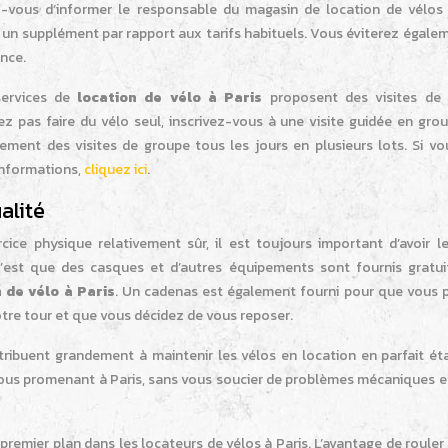
rez-vous d’informer le responsable du magasin de location de vélos
r un supplément par rapport aux tarifs habituels. Vous éviterez égale
ance.
services de
location de vélo à Paris
proposent des visites de
ez pas faire du vélo seul, inscrivez-vous à une visite guidée en gro
ment des visites de groupe tous les jours en plusieurs lots. Si vo
’informations,
cliquez ici
.
alité
ice physique relativement sûr, il est toujours important d’avoir l
c’est que des casques et d’autres équipements sont fournis gratu
 de vélo à Paris
. Un cadenas est également fourni pour que vous p
otre tour et que vous décidez de vous reposer.
tribuent grandement à maintenir les vélos en location en parfait éta
vous promenant à Paris, sans vous soucier de problèmes mécaniques e
premier plan dans les locateurs de vélos à Paris. L’avantage de rouler