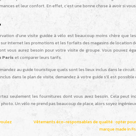
mances et leur confort. En effet, c’est une bonne chose à avoir si vou
?
servation d’une visite guidée à vélo est beaucoup moins chère que le
sur Internet les promotions et les forfaits des magasins de location d
 dont vous aurez besoin pour votre visite de groupe. Vous pouvez ég
à Paris
et comparer leurs tarifs.
mandez au guide touristique quels sont les lieux inclus dans le circuit.
inclus dans le plan de visite, demandez à votre guide s’il est possible 
portez seulement les fournitures dont vous avez besoin. Cela peut in
l photo. Un vélo ne prend pas beaucoup de place, alors soyez ingénieux
voulez
Vêtements éco-responsables de qualité : opter pou
marque made in Fr