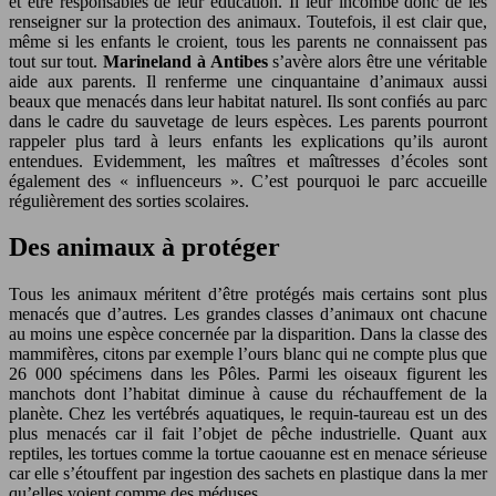
et être responsables de leur éducation. Il leur incombe donc de les
renseigner sur la protection des animaux. Toutefois, il est clair que,
même si les enfants le croient, tous les parents ne connaissent pas
tout sur tout.
Marineland à Antibes
s’avère alors être une véritable
aide aux parents. Il renferme une cinquantaine d’animaux aussi
beaux que menacés dans leur habitat naturel. Ils sont confiés au parc
dans le cadre du sauvetage de leurs espèces. Les parents pourront
rappeler plus tard à leurs enfants les explications qu’ils auront
entendues. Evidemment, les maîtres et maîtresses d’écoles sont
également des « influenceurs ». C’est pourquoi le parc accueille
régulièrement des sorties scolaires.
Des animaux à protéger
Tous les animaux méritent d’être protégés mais certains sont plus
menacés que d’autres. Les grandes classes d’animaux ont chacune
au moins une espèce concernée par la disparition. Dans la classe des
mammifères, citons par exemple l’ours blanc qui ne compte plus que
26 000 spécimens dans les Pôles. Parmi les oiseaux figurent les
manchots dont l’habitat diminue à cause du réchauffement de la
planète. Chez les vertébrés aquatiques, le requin-taureau est un des
plus menacés car il fait l’objet de pêche industrielle. Quant aux
reptiles, les tortues comme la tortue caouanne est en menace sérieuse
car elle s’étouffent par ingestion des sachets en plastique dans la mer
qu’elles voient comme des méduses.