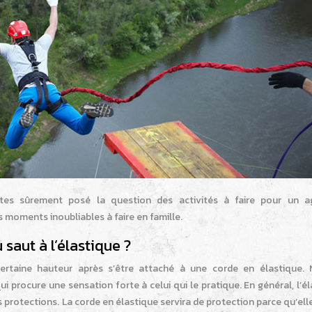
es sûrement posé la question des activités à faire pour un a
s moments inoubliables à faire en famille.
 saut à l’élastique ?
certaine hauteur après s’être attaché à une corde en élastique
qui procure une sensation forte à celui qui le pratique. En général, l’é
 protections. La corde en élastique servira de protection parce qu’ell