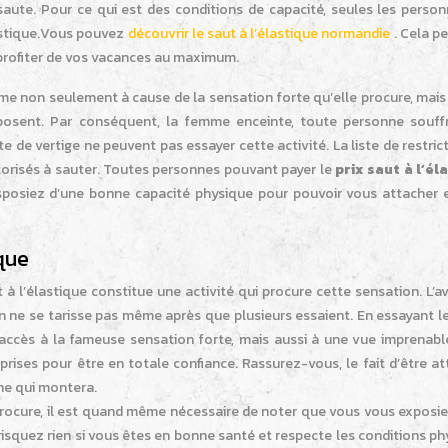
 saute. Pour ce qui est des conditions de capacité, seules les perso
lastique.Vous pouvez
découvrir le saut à l’élastique normandie
. Cela pe
 profiter de vos vacances au maximum.
ême non seulement à cause de la sensation forte qu’elle procure, mais
xposent. Par conséquent, la femme enceinte, toute personne souff
 de vertige ne peuvent pas essayer cette activité. La liste de restric
torisés à sauter. Toutes personnes pouvant payer le
prix saut à l’él
isposiez d’une bonne capacité physique pour pouvoir vous attacher e
ique
 à l’élastique constitue une activité qui procure cette sensation. L’
ion ne se tarisse pas même après que plusieurs essaient. En essayant l
accès à la fameuse sensation forte, mais aussi à une vue imprenable
 prises pour être en totale confiance. Rassurez-vous, le fait d’être a
ine qui montera.
procure, il est quand même nécessaire de noter que vous vous exposie
risquez rien si vous êtes en bonne santé et respecte les conditions p