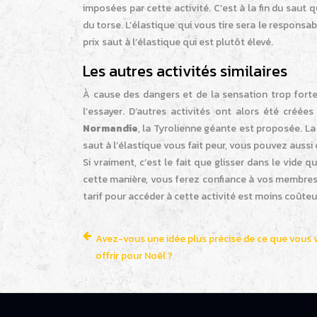
imposées par cette activité. C’est à la fin du saut 
du torse. L’élastique qui vous tire sera le responsa
prix saut à l’élastique qui est plutôt élevé.
Les autres activités similaires
À cause des dangers et de la sensation trop fort
l’essayer. D’autres activités ont alors été créée
Normandie
, la Tyrolienne géante est proposée. L
saut à l’élastique vous fait peur, vous pouvez auss
Si vraiment, c’est le fait que glisser dans le vid
cette manière, vous ferez confiance à vos membres 
tarif pour accéder à cette activité est moins coûte
Avez-vous une idée plus précise de ce que vous 
offrir pour Noël ?