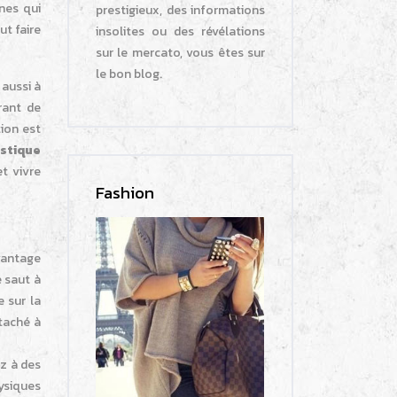
nnes qui
prestigieux, des informations
ut faire
insolites ou des révélations
sur le mercato, vous êtes sur
le bon blog.
 aussi à
rant de
tion est
astique
t vivre
Fashion
avantage
e saut à
 sur la
ttaché à
z à des
hysiques