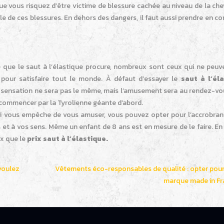
que vous risquez d’être victime de blessure cachée au niveau de la che
ble de ces blessures. En dehors des dangers, il faut aussi prendre en c
e que le saut à l’élastique procure, nombreux sont ceux qui ne peuv
s pour satisfaire tout le monde. À défaut d’essayer le
saut à l’él
a sensation ne sera pas le même, mais l’amusement sera au rendez-vou
i commencer par la Tyrolienne géante d’abord.
e qui vous empêche de vous amuser, vous pouvez opter pour l’accrobra
et à vos sens. Même un enfant de 8 ans est en mesure de le faire. En 
ux que le
prix saut à l’élastique.
voulez
Vêtements éco-responsables de qualité : opter pou
marque made in Fr