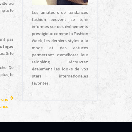
ville ou
ompte le
Les amateurs de tendances
fashion peuvent se tenir
informés sur des événements
prestigieux comme la Fashion
ent pas
Week, les derniers styles à la
astique
mode et des astuces
s. Si le
permettant d’améliorer leur
relooking. Découvrez
nche. De
également les looks de vos
plus, le
stars internationales
favorites.
r une
ance