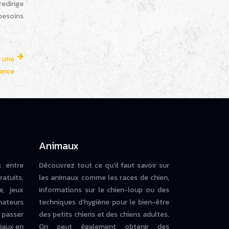
redirige
besoins
r une
ance
Animaux
x entre
Découvrez tout ce qu’il faut savoir sur
ratuits,
les animaux comme les races de chien,
e, jeux
informations sur le chien-loup ou des
mateurs
techniques d’hygiène pour le bien-être
 passer
des petits chiens et des chiens adultes.
iaux en
On peut également obtenir des