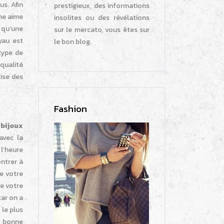
s. Afin
prestigieux, des informations
me aime
insolites ou des révélations
r qu’une
sur le mercato, vous êtes sur
yau est
le bon blog.
 type de
qualité
lise des
Fashion
s
bijoux
avec la
l’heure
ntrer à
e votre
de votre
car on a
 le plus
a bonne