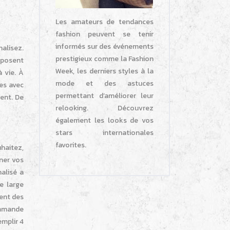
Les amateurs de tendances
fashion peuvent se tenir
informés sur des événements
alisez.
prestigieux comme la Fashion
roposent
Week, les derniers styles à la
 vie. À
mode et des astuces
es avec
permettant d’améliorer leur
ment. De
relooking. Découvrez
également les looks de vos
stars internationales
favorites.
haitez,
iner vos
alisé a
e large
sent des
ommande
emplir 4