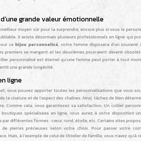
t d’une grande valeur émotionnelle
eilleur moyen sûr pour la surprendre, encore plus si vous le personn
bliable. Il existe désormais plusieurs professionnels en ligne qui p
 pour ce
bijou personnalisé
, votre femme disposera d’un souvenir à
les premiers se mangent et les deuxièmes pourraient devenir obsolèt
n collier personnalisé est éternel qu’une femme peut porter à tout mo
rantit une grande longévité.
en ligne
net, vous pouvez apporter toutes les personnalisations que vous sou
 de la ciselure et de l’aspect des chaînes. Ainsi, tâchez de bien déterm
re. Comme cela, vous garantissez sa satisfaction. Un collier personn
 boutiques spécialisées en ligne, vous aurez à votre disposition un
par différentes formes : cœur, rond, étoile, etc. Certains sites propo
 de pierres précieuses selon votre choix. Pour passer votre c
e. Mais, à l’exemple de celui de l’Atelier de Famille, vous n’avez qu’à r