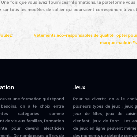
ix). Une fois que vous avez fourni ces informations, la plateforme vous 
e sur tous les modèles de collier qui pourraient correspondre à vos 
voulez
Vêtements éco-responsables de qualité : opter pou
marque made in Fr
ation
Jeux
rouver une formation qui répond
Pour se divertir, on a le choi
besoins, on a le choix entre
plusieurs types de jeux : jeux g
rentes catégories comme
jeux de filles, jeux de cuisin
nt de vie aux familles, formation
d'enfant, jeux de foot… Les a
iante pour devenir électricien
de jeux en ligne peuvent même
ment… De nombreuses offres de
des moments de détente conviv