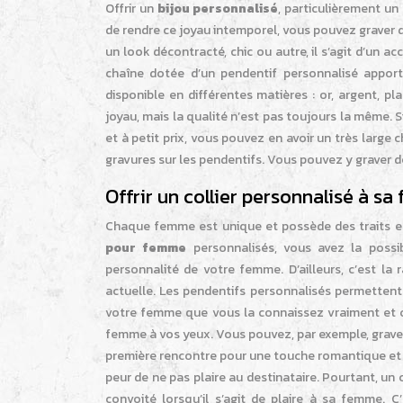
Offrir un
bijou personnalisé
, particulièrement un 
de rendre ce joyau intemporel, vous pouvez graver 
un look décontracté, chic ou autre, il s’agit d’un ac
chaîne dotée d’un pendentif personnalisé appor
disponible en différentes matières : or, argent, p
joyau, mais la qualité n’est pas toujours la même
et à petit prix, vous pouvez en avoir un très large c
gravures sur les pendentifs. Vous pouvez y graver 
Offrir un collier personnalisé à s
Chaque femme est unique et possède des traits et
pour femme
personnalisés, vous avez la possib
personnalité de votre femme. D’ailleurs, c’est la 
actuelle. Les pendentifs personnalisés permettent 
votre femme que vous la connaissez vraiment et c
femme à vos yeux. Vous pouvez, par exemple, graver
première rencontre pour une touche romantique et très
peur de ne pas plaire au destinataire. Pourtant, un
convoité lorsqu’il s’agit de plaire à sa femme. 