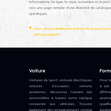
informations (le type, le style, la matière et le pr
vers une page remplie d’une diversité de catalogu
spécifiques.
Avez-vous une idée plus précise de ce que vous 
offrir pour Noël ?
Voiture
Form
Voitures de sport, voitures électriques,
Pour t
voitures d’occasion, voitures
à ses 
anciennes… découvrez l’univers des
diffé
automobiles à travers notre rubrique
assista
consacrée aux véhicules. Trouvez
qualif
également des renseignements comme
équipe