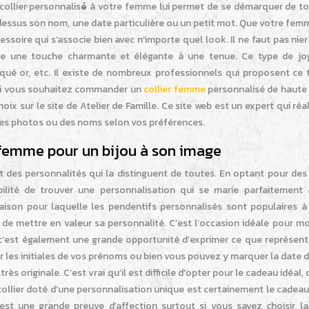
collier personnalis
é
à votre femme lui permet de se démarquer de tou
dessus son nom, une date particulière ou un petit mot. Que votre fem
cessoire qui s’associe bien avec n’importe quel look. Il ne faut pas nie
te une touche charmante et élégante à une tenue. Ce type de jo
laqué or, etc. Il existe de nombreux professionnels qui proposent ce
. Si vous souhaitez commander un
collier femme
personnalisé de haute 
hoix sur le site de Atelier de Famille. Ce site web est un expert qui réa
des photos ou des noms selon vos préférences.
a femme pour un bijou à son image
 des personnalités qui la distinguent de toutes. En optant pour de
ilité de trouver une personnalisation qui se marie parfaitement 
raison pour laquelle les pendentifs personnalisés sont populaires à 
de mettre en valeur sa personnalité. C’est l’occasion idéale pour mo
‘est également une grande opportunité d’exprimer ce que représent
 les initiales de vos prénoms ou bien vous pouvez y marquer la date 
 originale. C’est vrai qu’il est difficile d’opter pour le cadeau idéal, 
 collier doté d’une personnalisation unique est certainement le cadeau
C’est une grande preuve d’affection surtout si vous savez choisir l