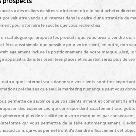
s prospects
a accès à des milliers de sites sur Internet où elle peut acheter direct
it pouvait être vendu sur Internet dans le cadre d’une stratégie de m
ment pour atteindre le succès que vous recherchez.
un catalogue qui propose les produits que vous avez à vendre ou, s’i
ait être aussi simple que possible pour votre client, en outre, non s
vrait également inclure le positionnement de votre marque. Ainsi, lo
page apparaîtra dans les premières places et vous réaliserez plus de ven
g data » que l’internet vous donne sur vos clients sont très importan
formations précieuses que seul le marketing numérique peut vous donne
us permette de savoir ce que vos clients aiment et comment ils eff
i proposer des expériences qui correspondent exactement aux goûts
i généreront plus de visibilité pour votre marque et, par conséquent,
plateforme qui vous permettra de le faire automatiquement. Il exist
consalad.com, qui vous permettront d’atteindre efficacement cet object