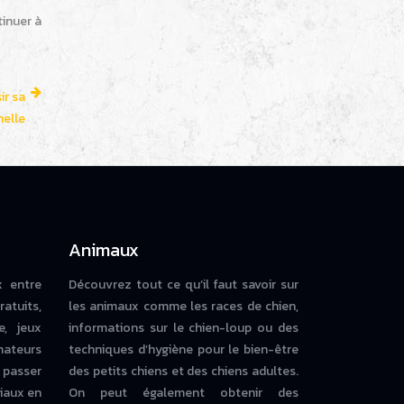
inuer à
ir sa
elle
Animaux
x entre
Découvrez tout ce qu’il faut savoir sur
ratuits,
les animaux comme les races de chien,
e, jeux
informations sur le chien-loup ou des
mateurs
techniques d’hygiène pour le bien-être
 passer
des petits chiens et des chiens adultes.
iaux en
On peut également obtenir des