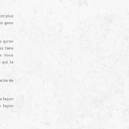
est plus
les gens
e qu’en
ez faire
e. Vous
 qui, la
artie de
la façon
e façon
.