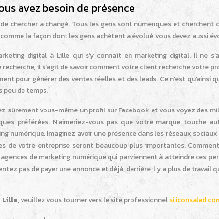
t vous avez besoin de présence
t de chercher a changé. Tous les gens sont numériques et cherchent c
ut comme la façon dont les gens achètent a évolué, vous devez aussi év
ting digital à Lille qui s’y connaît en marketing digital. Il ne s’a
e recherche, il s’agit de savoir comment votre client recherche votre pr
nt pour générer des ventes réelles et des leads. Ce n’est qu’ainsi q
s peu de temps.
vez sûrement vous-même un profil sur Facebook et vous voyez des mill
rques préférées. N’aimeriez-vous pas que votre marque touche au
ing numérique. Imaginez avoir une présence dans les réseaux sociaux 
ntes de votre entreprise seront beaucoup plus importantes.
Comment 
 agences de marketing numérique qui parviennent à atteindre ces pe
tez pas de payer une annonce et déjà, derrière il y a plus de travail 
Lille
, veuillez vous tourner vers le site professionnel
siliconsalad.co