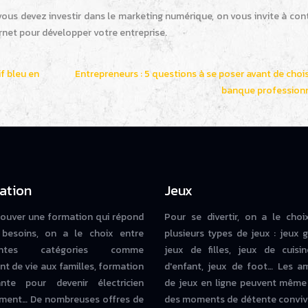
s devez investir dans le marketing numérique, on vous invite à cont
ernet pour développer votre entreprise.
f bleu en
Entrepreneurs : 5 questions à se poser avant de chois
banque professionn
ation
Jeux
rouver une formation qui répond
Pour se divertir, on a le choi
besoins, on a le choix entre
plusieurs types de jeux : jeux g
rentes catégories comme
jeux de filles, jeux de cuisin
nt de vie aux familles, formation
d'enfant, jeux de foot… Les a
iante pour devenir électricien
de jeux en ligne peuvent même
ment… De nombreuses offres de
des moments de détente conviv