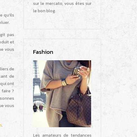
sur le mercato, vous êtes sur
le bon blog.
e qu’ils
oluer.
git pas
oduit et
ue vous
Fashion
iers de
tant de
qui ont
faire ?
rsonnes
que vous
m
.
Les amateurs de tendances