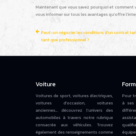
Maintenant que vous savez pourquoi et comment vou
vous informer sur tous les avantages qu’offre l’int
Peut-on négocier les conditions d’un contrat tari
tant que professionnel ?
Voiture
Form
Voitures de sport, voitures électriques,
Pour t
voitures d’occasion, voitures
à ses 
anciennes… découvrez l’univers des
diffé
automobiles à travers notre rubrique
assista
consacrée aux véhicules. Trouvez
qualif
également des renseignements comme
équipe