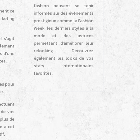
fashion peuvent se tenir
ement ce
informés sur des événements
arketing
prestigieux comme la Fashion
Week, les derniers styles à la
mode et des astuces
l s’agit
permettant d’améliorer leur
eulement
relooking. Découvrez
rs d’une
également les looks de vos
tes.
stars internationales
favorites.
tes pour
r.
ectuent
 de vos
 plus de
e à cet
if.