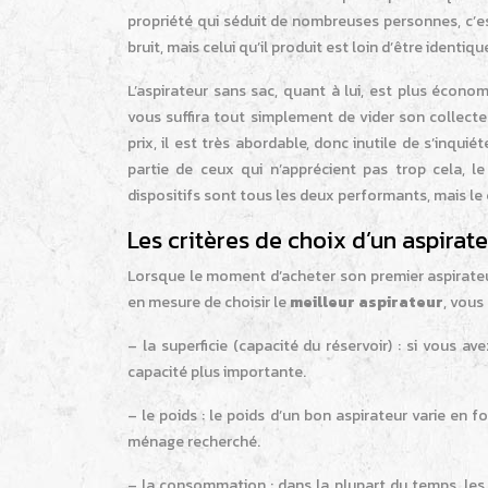
propriété qui séduit de nombreuses personnes, c’es
bruit, mais celui qu’il produit est loin d’être identi
L’aspirateur sans sac, quant à lui, est plus économi
vous suffira tout simplement de vider son collecte
prix, il est très abordable, donc inutile de s’inquié
partie de ceux qui n’apprécient pas trop cela, l
dispositifs sont tous les deux performants, mais l
Les critères de choix d’un aspirat
Lorsque le moment d’acheter son premier aspirateur
en mesure de choisir le
meilleur aspirateur
, vous
– la superficie (capacité du réservoir) : si vous 
capacité plus importante.
– le poids : le poids d’un bon aspirateur varie en fo
ménage recherché.
– la consommation : dans la plupart du temps, le