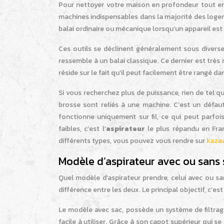
Pour nettoyer votre maison en profondeur tout en 
machines indispensables dans la majorité des logemen
balai ordinaire ou mécanique lorsqu’un appareil est
Ces outils se déclinent généralement sous diverses
ressemble à un balai classique. Ce dernier est très 
réside sur le fait qu’il peut facilement être rangé d
Si vous recherchez plus de puissance, rien de tel q
brosse sont reliés à une machine. C’est un défaut
fonctionne uniquement sur fil, ce qui peut parfo
faibles, c’est l’
aspirateur
le plus répandu en Franc
différents types, vous pouvez vous rendre sur
kazaa
Modèle d’aspirateur avec ou sans s
Quel modèle d’aspirateur prendre, celui avec ou sans
différence entre les deux. Le principal objectif, c’e
Le modèle avec sac, possède un système de filtrage 
facile à utiliser. Grâce à son capot supérieur qui s