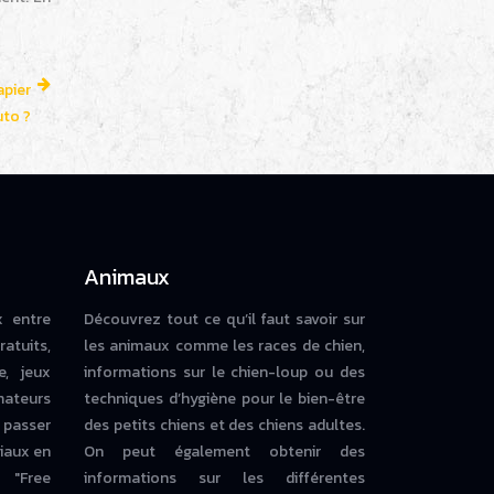
apier
uto ?
Animaux
x entre
Découvrez tout ce qu’il faut savoir sur
ratuits,
les animaux comme les races de chien,
e, jeux
informations sur le chien-loup ou des
mateurs
techniques d’hygiène pour le bien-être
 passer
des petits chiens et des chiens adultes.
iaux en
On peut également obtenir des
 "Free
informations sur les différentes