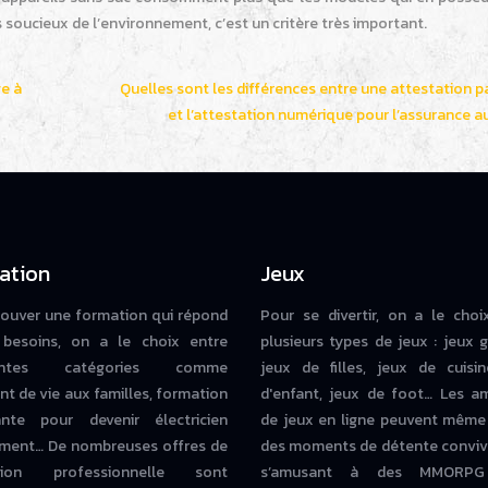
s soucieux de l’environnement, c’est un critère très important.
ge à
Quelles sont les différences entre une attestation p
et l’attestation numérique pour l’assurance a
ation
Jeux
rouver une formation qui répond
Pour se divertir, on a le choi
besoins, on a le choix entre
plusieurs types de jeux : jeux g
rentes catégories comme
jeux de filles, jeux de cuisin
nt de vie aux familles, formation
d'enfant, jeux de foot… Les a
iante pour devenir électricien
de jeux en ligne peuvent même
ment… De nombreuses offres de
des moments de détente conviv
tion professionnelle sont
s’amusant à des MMORPG