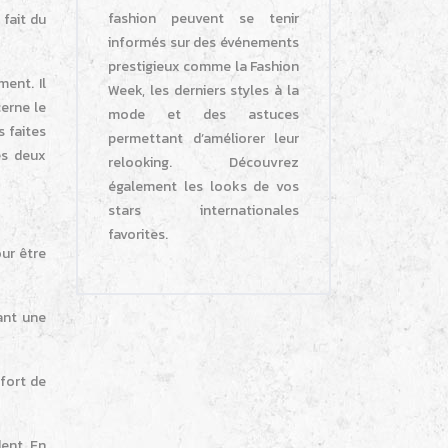
fashion peuvent se tenir
 fait du
informés sur des événements
prestigieux comme la Fashion
ment. Il
Week, les derniers styles à la
cerne le
mode et des astuces
s faites
permettant d’améliorer leur
es deux
relooking. Découvrez
également les looks de vos
stars internationales
favorites.
our être
rant une
nfort de
ent. En