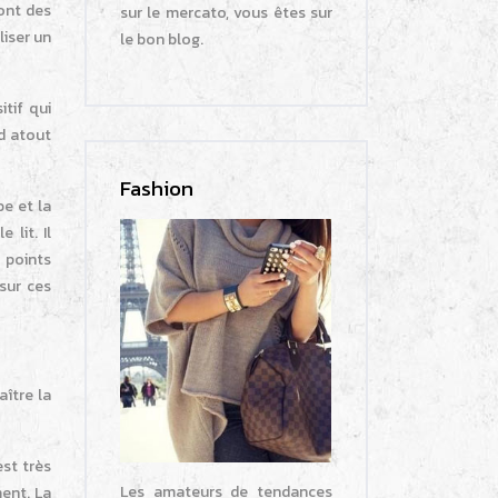
ont des
sur le mercato, vous êtes sur
liser un
le bon blog.
itif qui
nd atout
Fashion
be et la
lit. Il
 points
sur ces
aître la
est très
Les amateurs de tendances
ment. La