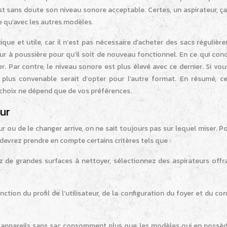
t sans doute son niveau sonore acceptable. Certes, un aspirateur, ça
que qu’avec les autres modèles.
que et utile, car il n’est pas nécessaire d’acheter des sacs régulière
ur à poussière pour qu’il soit de nouveau fonctionnel. En ce qui con
ter. Par contre, le niveau sonore est plus élevé avec ce dernier. Si vou
e plus convenable serait d’opter pour l’autre format. En résumé, c
e choix ne dépend que de vos préférences.
eur
 ou de le changer arrive, on ne sait toujours pas sur lequel miser. P
 devrez prendre en compte certains critères tels que :
avez de grandes surfaces à nettoyer, sélectionnez des aspirateurs off
nction du profil de l’utilisateur, de la configuration du foyer et du co
s appareils sans sac consomment plus que les modèles qui en possèd