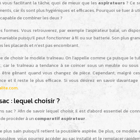
vous facilitant la tâche, quoi de mieux que les
aspirateurs
? Ce s
ts, car ils sont plus hygiéniques et efficaces. Pourquoi se tuer à uti
 capable de combiner les deux ?
 formes. Vous retrouverez, par exemple l’aspirateur balai, un dispos
maniable puisqu’il peut fonctionner à fil ou sur batterie. Son plus gra
ans les placards et n’est pas encombrant.
ue de choisir le modèle traîneau. On l’appelle comme ça puisque le tu
, car le traîneau a tendance à se coincer sous un meuble ou sous le 
is être gênant quand vous changez de pièce. Cependant, malgré ces
e et il reste le plus efficace. Si vous désirez en savoir davantage 
lite.com
.
ac : lequel choisir ?
 sac ? Afin de savoir lequel choisir, il est d’abord essentiel de conn
st de procéder à un
comparatif aspirateur
.
plus sain puisqu’il retient la poussière aspirée. De plus, ce modèle 
e soulève, vous pourrez accéder au sac installé et le remplacer rapide