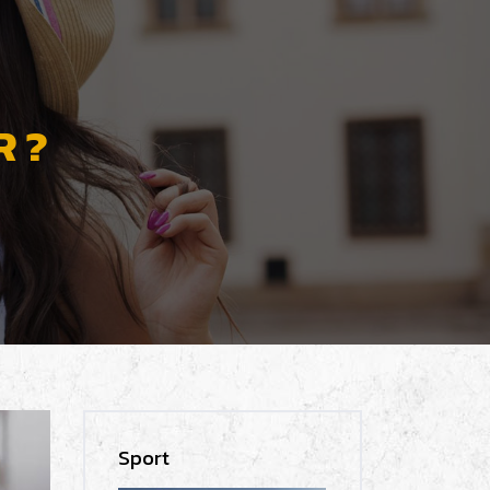
R ?
Sport