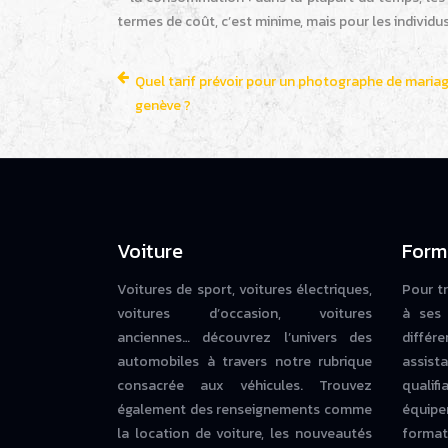
termes de coût, c’est minime, mais pour les individu
Quel tarif prévoir pour un photographe de maria
genève ?
Voiture
Form
Voitures de sport, voitures électriques,
Pour t
voitures d’occasion, voitures
à ses 
anciennes… découvrez l’univers des
diffé
automobiles à travers notre rubrique
assista
consacrée aux véhicules. Trouvez
qualif
également des renseignements comme
équipe
la location de voiture, les nouveautés
forma