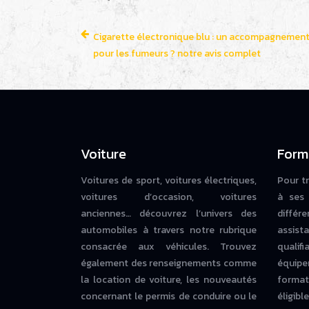
Cigarette électronique blu : un accompagnement 
pour les fumeurs ? notre avis complet
Voiture
Form
Voitures de sport, voitures électriques,
Pour t
voitures d’occasion, voitures
à ses 
anciennes… découvrez l’univers des
diffé
automobiles à travers notre rubrique
assista
consacrée aux véhicules. Trouvez
qualif
également des renseignements comme
équipe
la location de voiture, les nouveautés
forma
concernant le permis de conduire ou le
éligi