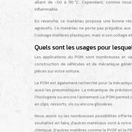
allant de -50 à 110 °C. Cependant, comme nous 
inflammable.
En revanche, ce matériau propose une bonne rési
agressifs. Ce matériau ne porte pas préjudice aux 
l’usinage matières plastiques, mais si son collage et
Quels sont les usages pour lesquel
Les applications du POM sont nombreuses et varié
construction de véhicules et de mécanique général
pièces sur votre voiture.
Le POM est également recherché pour la mécanique 
aussi les pneumatiques. La mécanique de précision
l’horlogerie ou encore l’armement. Le POM permet d
en clips, ressorts, vis ou encore glissières.
Nous avons vu les nombreuses possibilités offerte
souhaitez en faire, d’autres matériaux sont à votre 
chimique. D’autres matières comme le PVDF et le P