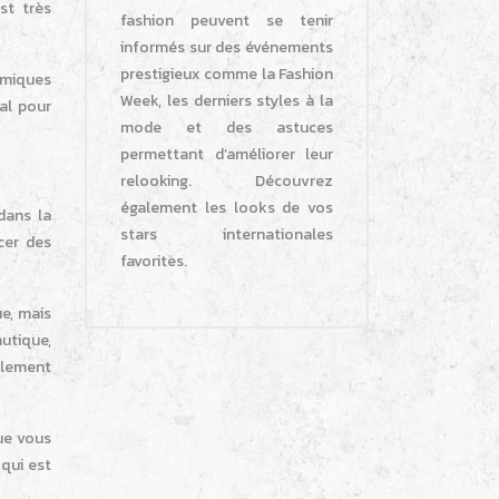
st très
fashion peuvent se tenir
informés sur des événements
prestigieux comme la Fashion
imiques
Week, les derniers styles à la
éal pour
mode et des astuces
permettant d’améliorer leur
relooking. Découvrez
également les looks de vos
dans la
stars internationales
cer des
favorites.
e, mais
utique,
galement
ue vous
 qui est