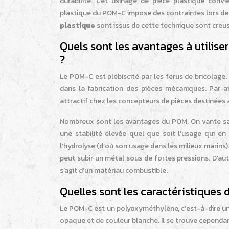
durabilité. Cet usinage de pièce plastique convi
plastique du POM-C impose des contraintes lors de son
plastique
sont issus de cette technique sont creu
Quels sont les avantages à utilis
?
Le POM-C est plébiscité par les férus de bricolage. 
dans la fabrication des pièces mécaniques. Par ail
attractif chez les concepteurs de pièces destinées 
Nombreux sont les avantages du POM. On vante sa so
une stabilité élevée quel que soit l’usage qui en 
l’hydrolyse (d’où son usage dans les milieux marins)
peut subir un métal sous de fortes pressions. D’autr
s’agit d’un matériau combustible.
Quelles sont les caractéristiques
Le POM-C est un polyoxyméthylène, c’est-à-dire un 
opaque et de couleur blanche. Il se trouve cepend