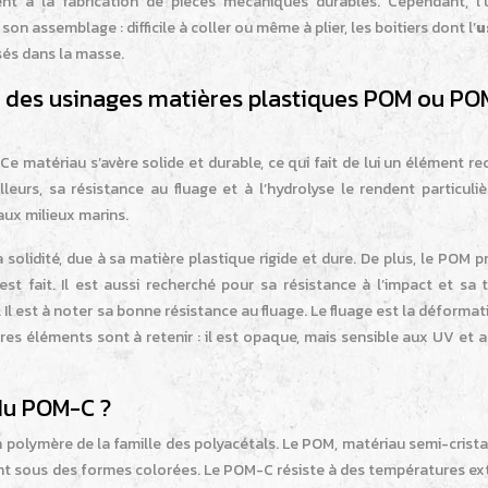
ent à la fabrication de pièces mécaniques durables. Cependant, l’
 assemblage : difficile à coller ou même à plier, les boitiers dont l’
u
sés dans la masse.
er des usinages matières plastiques POM ou P
Ce matériau s’avère solide et durable, ce qui fait de lui un élément r
leurs, sa résistance au fluage et à l’hydrolyse le rendent particuli
aux milieux marins.
lidité, due à sa matière plastique rigide et dure. De plus, le POM p
est fait. Il est aussi recherché pour sa résistance à l’impact et sa
. Il est à noter sa bonne résistance au fluage. Le fluage est la déforma
es éléments sont à retenir : il est opaque, mais sensible aux UV et au
 du POM-C ?
polymère de la famille des polyacétals. Le POM, matériau semi-cristal
ant sous des formes colorées. Le POM-C résiste à des températures ex