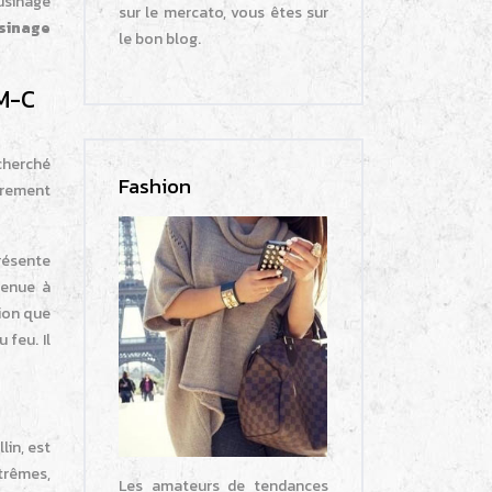
usinage
sur le mercato, vous êtes sur
sinage
le bon blog.
OM-C
echerché
Fashion
èrement
résente
 tenue à
tion que
 feu. Il
lin, est
trêmes,
Les amateurs de tendances