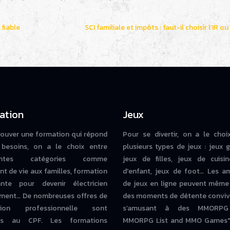
fiable
SCI familiale et impôts : faut-il choisir l’IR ou 
ation
Jeux
rouver une formation qui répond
Pour se divertir, on a le choi
besoins, on a le choix entre
plusieurs types de jeux : jeux g
rentes catégories comme
jeux de filles, jeux de cuisin
nt de vie aux familles, formation
d'enfant, jeux de foot… Les a
iante pour devenir électricien
de jeux en ligne peuvent même
ment… De nombreuses offres de
des moments de détente conviv
tion professionnelle sont
s’amusant à des MMORPG
bles au CPF. Les formations
MMORPG List and MMO Games" 