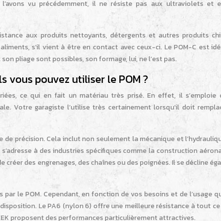
l’avons vu précédemment, il ne résiste pas aux ultraviolets et e
stance aux produits nettoyants, détergents et autres produits ch
aliments, s’il vient à être en contact avec ceux-ci. Le POM-C est id
 son pliage sont possibles, son formage, lui, ne l’est pas.
s vous pouvez utiliser le POM ?
es, ce qui en fait un matériau très prisé. En effet, il s’emploie 
e. Votre garagiste l’utilise très certainement lorsqu’il doit rempla
de précision. Cela inclut non seulement la mécanique et l’hydrauliqu
 s’adresse à des industries spécifiques comme la construction aérona
e créer des engrenages, des chaînes ou des poignées. Il se décline é
s par le POM. Cependant, en fonction de vos besoins et de l’usage q
disposition. Le PA6 (nylon 6) offre une meilleure résistance à tout ce
EEK proposent des performances particulièrement attractives.