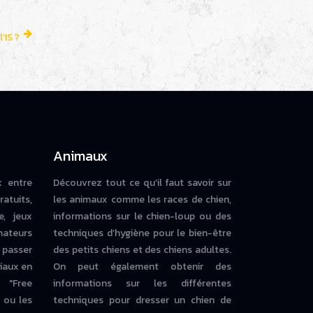
l’IS ?
Animaux
x entre
Découvrez tout ce qu’il faut savoir sur
ratuits,
les animaux comme les races de chien,
e, jeux
informations sur le chien-loup ou des
mateurs
techniques d’hygiène pour le bien-être
 passer
des petits chiens et des chiens adultes.
iaux en
On peut également obtenir des
 "Free
informations sur les différentes
ou les
techniques pour dresser un chien de