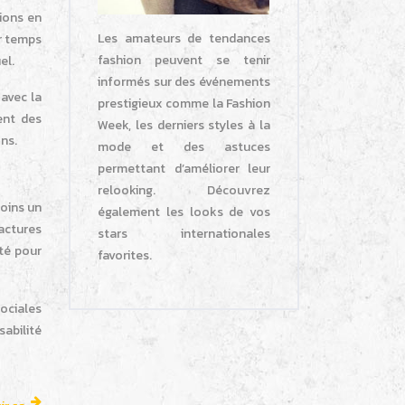
tions en
Les amateurs de tendances
er temps
fashion peuvent se tenir
el.
informés sur des événements
 avec la
prestigieux comme la Fashion
ent des
Week, les derniers styles à la
ons.
mode et des astuces
permettant d’améliorer leur
relooking. Découvrez
moins un
également les looks de vos
factures
stars internationales
été pour
favorites.
sociales
abilité