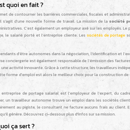
st quoi en fait ?
ermet de contourner les barrières commerciales, fiscales et administra
Il s’agit d’une nouvelle forme de travail. La mission de la
société p
ministratives. C’est également un employeur axé sur les employés. Le 
e, le salarié porté et l’entreprise cliente. Les
sociétés de portage
so
endants d’être autonomes dans la négociation, l’identification et l’e
prise conciergerie est également responsable de l’émission des facture
une activité innovante. Grâce à cette structure, les travailleurs indé
te forme d’emploi est alors le meilleur choix pour la construction de
entreprise de portage salarial est l’employeur de l’expert, du cadr
ier, un travailleur autonome trouve un emploi dans les sociétés client
rement au pigiste, le consultant ne facture aucuns frais au client. E
qu’il génère. Découvrez ci-dessous plus d’infos sur sa mission.
uoi ça sert ?