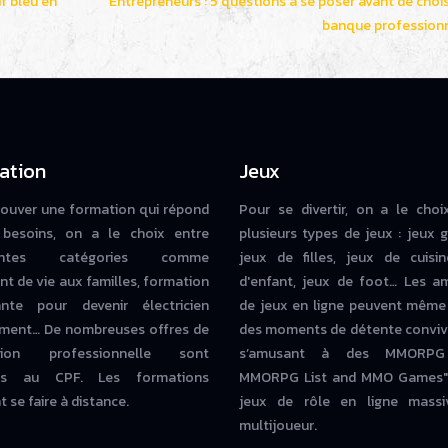
f bleu en
Entrepreneurs : 5 questions à se poser avant de chois
banque professionn
ation
Jeux
rouver une formation qui répond
Pour se divertir, on a le choi
besoins, on a le choix entre
plusieurs types de jeux : jeux g
rentes catégories comme
jeux de filles, jeux de cuisin
nt de vie aux familles, formation
d'enfant, jeux de foot… Les a
iante pour devenir électricien
de jeux en ligne peuvent même
ment… De nombreuses offres de
des moments de détente conviv
tion professionnelle sont
s’amusant à des MMORPG
bles au CPF. Les formations
MMORPG List and MMO Games" 
 se faire à distance.
jeux de rôle en ligne massi
multijoueur.