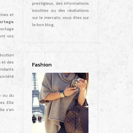
prestigieux, des informations
insolites ou des révélations
tives et
sur le mercato, vous êtes sur
ortage
le bon blog.
portage
nt vos
xécution
s et des
Fashion
pendants
 société
e ou du
es. Elle
lle s’en