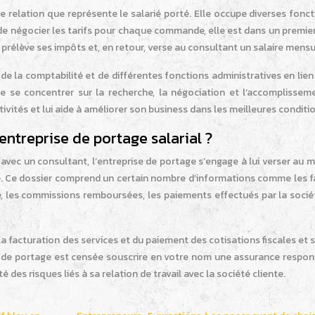
ple relation que représente le salarié porté. Elle occupe diverses fonc
re de négocier les tarifs pour chaque commande, elle est dans un premi
e prélève ses impôts et, en retour, verse au consultant un salaire mensu
de la comptabilité et de différentes fonctions administratives en lien
se se concentrer sur la recherche, la négociation et l’accomplissem
 activités et lui aide à améliorer son business dans les meilleures conditi
entreprise de portage salarial ?
 avec un consultant, l’entreprise de portage s’engage à lui verser au 
ité. Ce dossier comprend un certain nombre d’informations comme les 
se, les commissions remboursées, les paiements effectués par la soci
a facturation des services et du paiement des cotisations fiscales et 
e de portage est censée souscrire en votre nom une assurance respons
é des risques liés à sa relation de travail avec la société cliente.