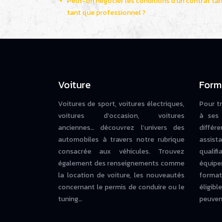
Peut-on négocier les conditions d’un contrat tari
tant que professionnel ?
Voiture
Form
Voitures de sport, voitures électriques,
Pour t
voitures d’occasion, voitures
à ses 
anciennes… découvrez l’univers des
diffé
automobiles à travers notre rubrique
assista
consacrée aux véhicules. Trouvez
qualif
également des renseignements comme
équipe
la location de voiture, les nouveautés
forma
concernant le permis de conduire ou le
éligi
tuning…
peuvent