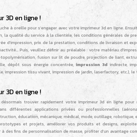
 3D en ligne !
ouche à oreille pour s’engager avec votre imprimeur 3d en ligne. Ensui
, la qualité du service à la clientèle, les conditions générales de pr
rée d’impression, prix de la prestation, conditions de livraison et exp
réactivité… Puis, veuillez définir au préalable : votre matériau d’impres
opolymérisation, fusion sur lit de poudre, projection de liant, extr
ille, dépôt sous énergie concentrée,
impression 3d
indirecte, imp
, impression tissu vivant, impression de jardin, laserfactory, etc.), le
 3D en ligne !
 désormais trouver rapidement votre imprimeur 3d en ligne pour r
ans différentes applications privées ou professionnelles (aérona
truction, éducation, mécanique, médical, mode, outillage, robotique, e
ototypes et projets, améliorer vos produits et designs, exploite
à des fins de personnalisation de masse, profiter d’un avantage comp