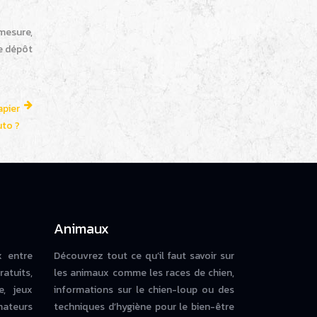
 mesure,
le dépôt
apier
uto ?
Animaux
x entre
Découvrez tout ce qu’il faut savoir sur
ratuits,
les animaux comme les races de chien,
e, jeux
informations sur le chien-loup ou des
mateurs
techniques d’hygiène pour le bien-être