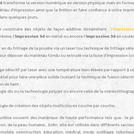
d
transforme la version numérique en version physique mais en format
atériau d’impression ainsi que la finition et faire confiance à votre impr
 dans quelques jours.
our construire des objets de façon additive. Notamment :
l’impressio
ésine, l’
impression 3d
en métal ou encore l’
impression 3d
en couleu
 en du frittage de la poudre via un laser (ou technique de frittage séle
n pour déposer du matériau fondu ou extrudé via la buse d’impression (o
ge sélectif par laser avec une température bien élevée par rapport à ce
métal pour faire une pièce solide (suivant la technique de fusion sélecti
n de liant ;
logie dls ou la technologie polyjet ou encore celle de la stéréolithogra
logie de création des objets multicolores couche par couche…
 utilise souvent des matériaux de haute performance tels que : le pl
ton, de la peau humaine… Enfin, elle est utilisée dans différents secteu
omobile, construction, éducation, médical, mode, outillage, robotiqu