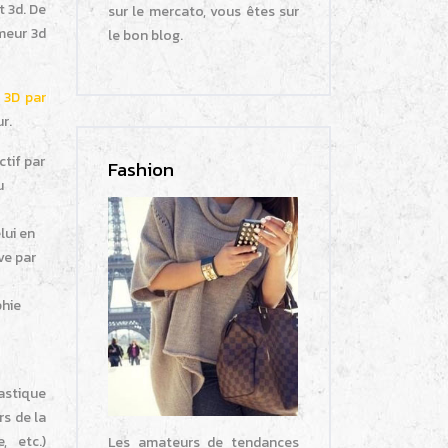
 3d. De
sur le mercato, vous êtes sur
imeur 3d
le bon blog.
n 3D par
r.
ctif par
Fashion
u
lui en
ve par
phie
astique
rs de la
e, etc.)
Les amateurs de tendances