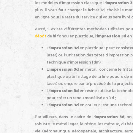
les modèles d’impression classique, l’
impression 3
plus, il vous faut charger le fichier 3d, choisir le m
en ligne pour le reste du service qui vous sera livré
Aussi, il existe différentes méthodes utilisées p
dépôt
de fil fondu en plastique, l’
impression 3d
en r
L’
impression 3d
en plastique : peut consister
laser) ou l’utilisation des têtes d’impressio
technique d’impression fdm) ;
L’
impression 3d
en métal : concerne le fritta
plastique ou le frittage de la fine poudre de 
laser) ou encore par le procédé de la projectio
L’
impression 3d
en résine : utilise la techno
pour créer un rendu modélisé en 3 d ;
L’
impression 3d
en couleur : est une techno
Par ailleurs, dans le cadre de l’
impression 3d
, on
robuste, le métal léger, le résine, les métaux, du bé
vie (aéronautique, aérospatiale, architecture, aut