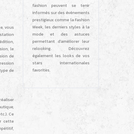
fashion peuvent se tenir
informés sur des événements
prestigieux comme la Fashion
Week, les derniers styles à la
te, vous
mode et des astuces
estation
permettant d’améliorer leur
édition,
relooking. Découvrez
sion, le
également les looks de vos
usion de
stars internationales
ression
favorites.
 type de
éaliser
utique,
tc.). Ce
r cette
étitif,