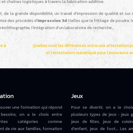
et chaînes logistiques à travers la fabrication additive.
nt, de la grande disponibilité, un travail d’impression de qualité et sur
rise des procédés d’
impression 3d
(telles que le frittage de poudre, 
réolithographie, l’intégration d’un laboratoire de recherche…
ge à
Quelles sont les différences entre une attestation p
et l’attestation numérique pour l’assurance a
ation
Jeux
rouver une formation qui répond
Pour se divertir, on a le choi
besoins, on a le choix entre
plusieurs types de jeux : jeux g
rentes catégories comme
jeux de filles, jeux de cuisin
nt de vie aux familles, formation
d'enfant, jeux de foot… Les a