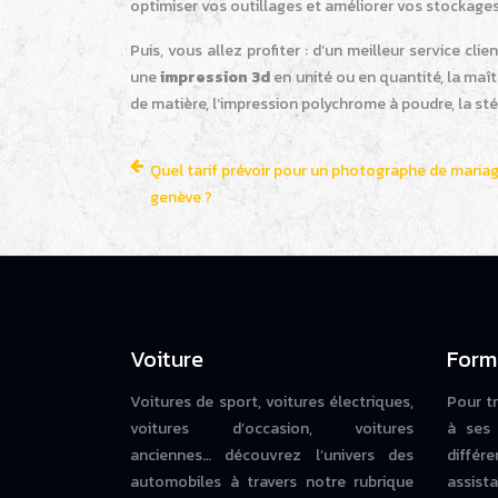
optimiser vos outillages et améliorer vos stockages 
Puis, vous allez profiter : d’un meilleur service clie
une
impression 3d
en unité ou en quantité, la maît
de matière, l’impression polychrome à poudre, la sté
Quel tarif prévoir pour un photographe de maria
genève ?
Voiture
Form
Voitures de sport, voitures électriques,
Pour t
voitures d’occasion, voitures
à ses 
anciennes… découvrez l’univers des
diffé
automobiles à travers notre rubrique
assista