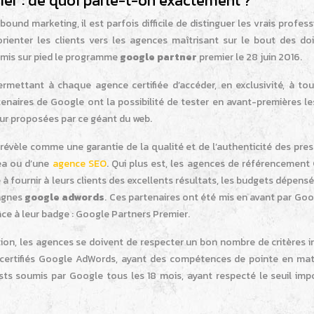
ier : de quoi parle-t-on exactement ?
und marketing, il est parfois difficile de distinguer les vrais profes
rienter les clients vers les agences maîtrisant sur le bout des doi
 mis sur pied le programme
google partner
premier le 28 juin 2016.
 permettant à chaque agence certifiée d’accéder, en exclusivité, à to
tenaires de Google ont la possibilité de tester en avant-premières le
our proposées par ce géant du web.
e révèle comme une garantie de la qualité et de l’authenticité des pre
sea ou d’une
agence SEO
. Qui plus est, les agences de référencement
 fournir à leurs clients des excellents résultats, les budgets dépensé
agnes
google adwords
. Ces partenaires ont été mis en avant par Goo
râce à leur badge : Google Partners Premier.
ation, les agences se doivent de respecter un bon nombre de critères
 certifiés Google AdWords, ayant des compétences de pointe en mat
ests soumis par Google tous les 18 mois, ayant respecté le seuil imp