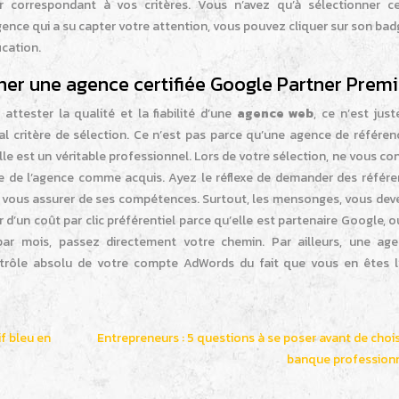
r correspondant à vos critères. Vous n’avez qu’à sélectionner ce
agence qui a su capter votre attention, vous pouvez cliquer sur son ba
ication.
cher une agence certifiée Google Partner Premi
ttester la qualité et la fiabilité d’une
agence web
, ce n’est jus
ipal critère de sélection. Ce n’est pas parce qu’une agence de référ
le est un véritable professionnel. Lors de votre sélection, ne vous c
site de l’agence comme acquis. Ayez le réflexe de demander des référ
ur vous assurer de ses compétences. Surtout, les mensonges, vous dev
r d’un coût par clic préférentiel parce qu’elle est partenaire Google, ou
ar mois, passez directement votre chemin. Par ailleurs, une ag
ntrôle absolu de votre compte AdWords du fait que vous en êtes l
f bleu en
Entrepreneurs : 5 questions à se poser avant de chois
banque professionn