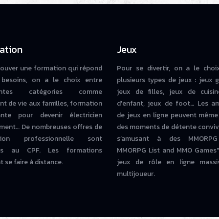
ation
Jeux
rouver une formation qui répond
Pour se divertir, on a le choi
besoins, on a le choix entre
plusieurs types de jeux : jeux g
rentes catégories comme
jeux de filles, jeux de cuisin
nt de vie aux familles, formation
d'enfant, jeux de foot… Les a
iante pour devenir électricien
de jeux en ligne peuvent même
ment… De nombreuses offres de
des moments de détente conviv
tion professionnelle sont
s’amusant à des MMORPG
bles au CPF. Les formations
MMORPG List and MMO Games" 
 se faire à distance.
jeux de rôle en ligne massi
multijoueur.