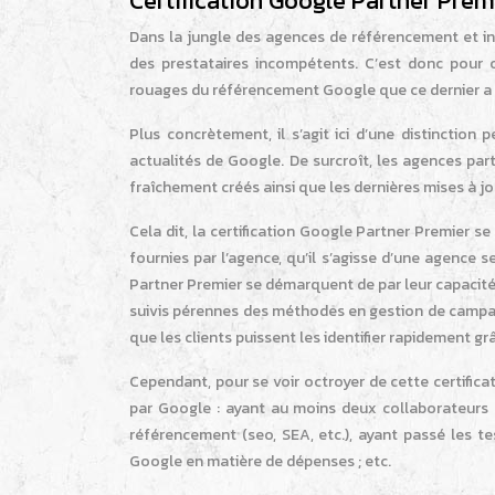
Certification Google Partner Prem
Dans la jungle des agences de référencement et inbo
des prestataires incompétents. C’est donc pour o
rouages du référencement Google que ce dernier a
Plus concrètement, il s’agit ici d’une distinction
actualités de Google. De surcroît, les agences par
fraîchement créés ainsi que les dernières mises à j
Cela dit, la certification Google Partner Premier s
fournies par l’agence, qu’il s’agisse d’une agence 
Partner Premier se démarquent de par leur capacité à
suivis pérennes des méthodes en gestion de camp
que les clients puissent les identifier rapidement g
Cependant, pour se voir octroyer de cette certific
par Google : ayant au moins deux collaborateurs
référencement (seo, SEA, etc.), ayant passé les t
Google en matière de dépenses ; etc.