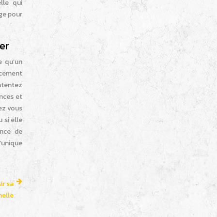
lle qui
dge pour
er
te qu’un
encement
ontentez
ences et
ez vous
 si elle
ence de
’unique
ir sa
elle