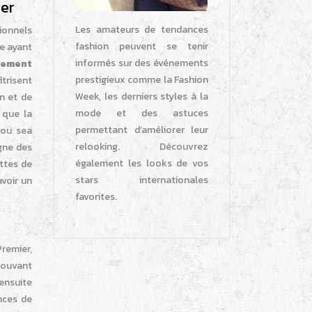
ier
Les amateurs de tendances
ionnels
fashion peuvent se tenir
e ayant
informés sur des événements
cement
prestigieux comme la Fashion
trisent
Week, les derniers styles à la
on et de
mode et des astuces
 que la
permettant d’améliorer leur
 ou sea
relooking. Découvrez
gne des
également les looks de vos
ettes de
stars internationales
avoir un
favorites.
Premier,
 pouvant
 ensuite
nces de