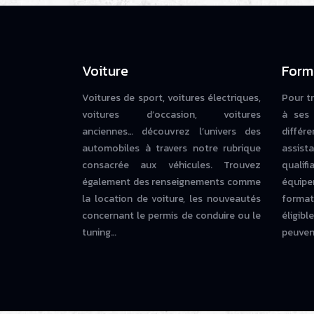
Voiture
Form
Voitures de sport, voitures électriques,
Pour t
voitures d’occasion, voitures
à ses 
anciennes… découvrez l’univers des
diffé
automobiles à travers notre rubrique
assista
consacrée aux véhicules. Trouvez
qualif
également des renseignements comme
équipe
la location de voiture, les nouveautés
forma
concernant le permis de conduire ou le
éligi
tuning…
peuvent