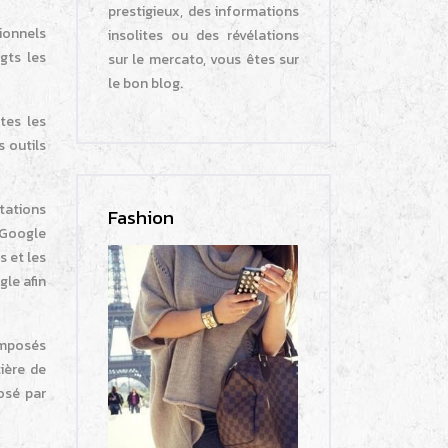
prestigieux, des informations
sionnels
insolites ou des révélations
gts les
sur le mercato, vous êtes sur
le bon blog.
utes les
s outils
stations
Fashion
 Google
s et les
gle afin
 imposés
ière de
osé par