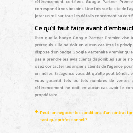
référencement certifiées Google Partner Premie
correspond à vos besoins. Une fois sur le site de l’
jeter un œil sur tous les détails concernant sa certif
Ce qu’il faut faire avant d’embau
Bien que la badge Google Partner Premier vise à a
prérequis. Elle ne doit en aucun cas être le princ
dispose d’un badge Google Partenaire Premier qu’el
pas à prendre les avis clients disponibles sur le 
osez contacter les anciens clients de l’agence po
en méfier. Si l’agence vous dit qu’elle peut bénéficie
vous garantit tels ou tels nombres de ventes p
référencement ne doit en aucun cas avoir le co
propriétaire.
Peut-on négocier les conditions d’un contrat tari
tant que professionnel ?