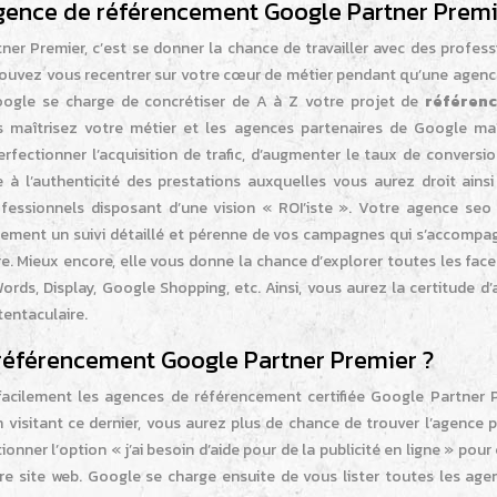
 agence de référencement Google Partner Prem
er Premier, c’est se donner la chance de travailler avec des profess
 pouvez vous recentrer sur votre cœur de métier pendant qu’une agenc
oogle se charge de concrétiser de A à Z votre projet de
référen
s maîtrisez votre métier et les agences partenaires de Google maî
perfectionner l’acquisition de trafic, d’augmenter le taux de conversi
 à l’authenticité des prestations auxquelles vous aurez droit ainsi
essionnels disposant d’une vision « ROI’iste ». Votre agence seo
alement un suivi détaillé et pérenne de vos campagnes qui s’accompa
e. Mieux encore, elle vous donne la chance d’explorer toutes les fac
ords, Display, Google Shopping, etc. Ainsi, vous aurez la certitude d’
tentaculaire.
éférencement Google Partner Premier ?
er facilement les agences de référencement certifiée Google Partner 
En visitant ce dernier, vous aurez plus de chance de trouver l’agence
onner l’option « j’ai besoin d’aide pour de la publicité en ligne » pour
re site web. Google se charge ensuite de vous lister toutes les age