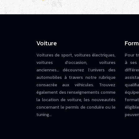
Voiture
Form
Voitures de sport, voitures électriques,
Pour t
voitures d’occasion, voitures
à ses 
anciennes… découvrez l’univers des
diffé
automobiles à travers notre rubrique
assista
consacrée aux véhicules. Trouvez
qualif
également des renseignements comme
équipe
la location de voiture, les nouveautés
forma
concernant le permis de conduire ou le
éligi
tuning…
peuvent