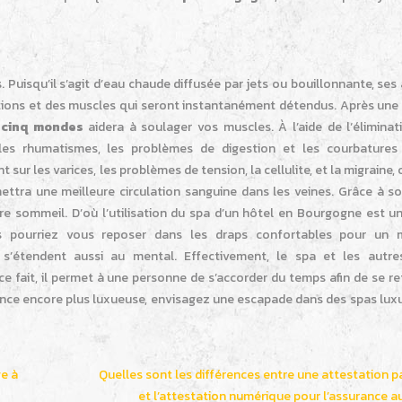
 Puisqu’il s’agit d’eau chaude diffusée par jets ou bouillonnante, ses
ations et des muscles qui seront instantanément détendus. Après une
 cinq mondes
aidera à soulager vos muscles. À l’aide de l‘éliminat
, les rhumatismes, les problèmes de digestion et les courbatures
sur les varices, les problèmes de tension, la cellulite, et la migraine, 
mettra une meilleure circulation sanguine dans les veines. Grâce à s
re sommeil. D’où l’utilisation du spa d’un hôtel en Bourgogne est un
us pourriez vous reposer dans les draps confortables pour un m
’étendent aussi au mental. Effectivement, le spa et les autre
e fait, il permet à une personne de s’accorder du temps afin de se r
ence encore plus luxueuse, envisagez une escapade dans des spas lux
ge à
Quelles sont les différences entre une attestation p
et l’attestation numérique pour l’assurance a