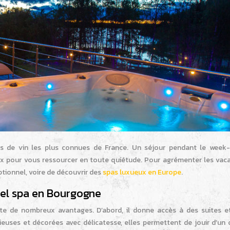
ces de vin les plus connues de France. Un séjour pendant le week
x pour vous ressourcer en toute quiétude. Pour agrémenter les vacan
ptionnel, voire de découvrir des
spas luxueux en Europe
.
tel spa en Bourgogne
e de nombreux avantages. D’abord, il donne accès à des suites e
ieuses et décorées avec délicatesse, elles permettent de jouir d’un 