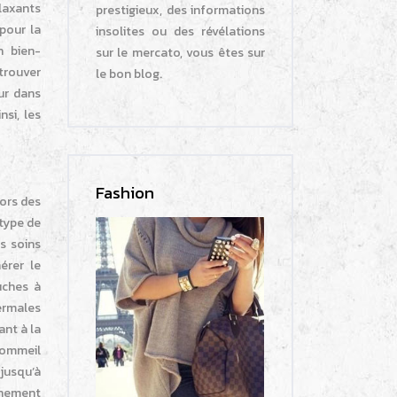
elaxants
prestigieux, des informations
pour la
insolites ou des révélations
n bien-
sur le mercato, vous êtes sur
etrouver
le bon blog.
ur dans
si, les
Fashion
lors des
 type de
s soins
érer le
uches à
hermales
ant à la
 sommeil
 jusqu’à
nnement