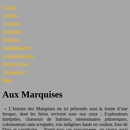
Culture
Carrière
Tourisme
Immobilier
Business
Santé/Bien-être
Loisirs/Shopping
Recettes/Food
Vie pratique
Blog
Aux Marquises
« L’histoire des Marquises ets ici présentée sous la forme d’une
fresque, dont les héros revivent sous nos yeux : Explorateurs
intrépides, chasseurs de baleines, missionnaires pittoresques,
colonisateurs sans scrupules, rois indigènes hauts en couleur, fous de
Dieu et cannibales… Parmi tous ces personnages, on croise aussi