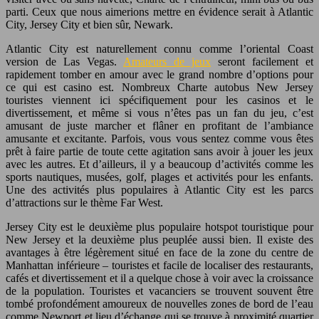
parti. Ceux que nous aimerions mettre en évidence serait à Atlantic
City, Jersey City et bien sûr, Newark.
Atlantic City est naturellement connu comme l’oriental Coast
version de Las Vegas.
Amateurs de jeux
seront facilement et
rapidement tomber en amour avec le grand nombre d’options pour
ce qui est casino est. Nombreux Charte autobus New Jersey
touristes viennent ici spécifiquement pour les casinos et le
divertissement, et même si vous n’êtes pas un fan du jeu, c’est
amusant de juste marcher et flâner en profitant de l’ambiance
amusante et excitante. Parfois, vous vous sentez comme vous êtes
prêt à faire partie de toute cette agitation sans avoir à jouer les jeux
avec les autres. Et d’ailleurs, il y a beaucoup d’activités comme les
sports nautiques, musées, golf, plages et activités pour les enfants.
Une des activités plus populaires à Atlantic City est les parcs
d’attractions sur le thème Far West.
Jersey City est le deuxième plus populaire hotspot touristique pour
New Jersey et la deuxième plus peuplée aussi bien. Il existe des
avantages à être légèrement situé en face de la zone du centre de
Manhattan inférieure – touristes et facile de localiser des restaurants,
cafés et divertissement et il a quelque chose à voir avec la croissance
de la population. Touristes et vacanciers se trouvent souvent être
tombé profondément amoureux de nouvelles zones de bord de l’eau
comme Newport et lieu d’échange qui se trouve à proximité quartier