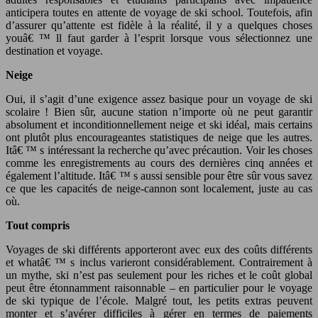
anticipera toutes en attente de voyage de ski school. Toutefois, afin
d’assurer qu’attente est fidèle à la réalité, il y a quelques choses
youâ€ ™ ll faut garder à l’esprit lorsque vous sélectionnez une
destination et voyage.
Neige
Oui, il s’agit d’une exigence assez basique pour un voyage de ski
scolaire ! Bien sûr, aucune station n’importe où ne peut garantir
absolument et inconditionnellement neige et ski idéal, mais certains
ont plutôt plus encourageantes statistiques de neige que les autres.
Itâ€ ™ s intéressant la recherche qu’avec précaution. Voir les choses
comme les enregistrements au cours des dernières cinq années et
également l’altitude. Itâ€ ™ s aussi sensible pour être sûr vous savez
ce que les capacités de neige-cannon sont localement, juste au cas
où.
Tout compris
Voyages de ski différents apporteront avec eux des coûts différents
et whatâ€ ™ s inclus varieront considérablement. Contrairement à
un mythe, ski n’est pas seulement pour les riches et le coût global
peut être étonnamment raisonnable – en particulier pour le voyage
de ski typique de l’école. Malgré tout, les petits extras peuvent
monter et s’avérer difficiles à gérer en termes de paiements