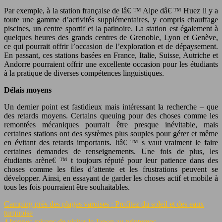
Par exemple, à la station française de lâ€ ™ Alpe dâ€ ™ Huez il y a
toute une gamme d’activités supplémentaires, y compris chauffage
piscines, un centre sportif et la patinoire. La station est également à
quelques heures des grands centres de Grenoble, Lyon et Genève,
ce qui pourrait offrir l’occasion de l’exploration et de dépaysement.
En passant, ces stations basées en France, Italie, Suisse, Autriche et
Andorre pourraient offrir une excellente occasion pour les étudiants
à la pratique de diverses compétences linguistiques.
Délais moyens
Un dernier point est fastidieux mais intéressant la recherche – que
des retards moyens. Certains queuing pour des choses comme les
remontées mécaniques pourrait être presque inévitable, mais
certaines stations ont des systèmes plus souples pour gérer et même
en évitant des retards importants. Itâ€ ™ s vaut vraiment le faire
certaines demandes de renseignements. Une fois de plus, les
étudiants arène€ ™ t toujours réputé pour leur patience dans des
choses comme les files d’attente et les frustrations peuvent se
développer. Ainsi, en essayant de garder les choses actif et mobile à
tous les fois pourraient être souhaitables.
Camping près des plages varoises : Profitez du soleil et des eaux
turquoise
4 bonnes raisons de visiter le Japon au printemps