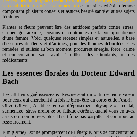
Les femmes ont toujours besoin de s’occuper de leur aspect externe
sans oublier leur santé
,
les-femmes.info
est un site dédié à la femme
comportant plusieurs conseils et astuces beauté santé et autres sujets
féminins.
Plantes et fleurs peuvent être des antidotes parfaits contre stress,
surmenage, anxiété, tensions et contraintes de la vie quotidienne
d’une femme. Voici quelques recettes simples et naturelles, à base
d’essences de fleurs et d’arômes, pour les femmes débordées. Ces
remèdes, si utilisés au bon moment, procurent énergie, force, calme
et concentration sans avoir à utiliser des stimulants, ni des
médicaments.
Les essences florales du Docteur Edward
Bach
Les 38 fleurs guérisseuses & Rescue sont un outil de haute valeur
pour ceux qui cherchent à la fois le bien- être du corps et de l’esprit.
Olive (Olivier) A utiliser en cas d’épuisement physique ou mental,
surmenage, stress prolongé ou fatigue extrême, quand vous en avez
assez ou n’en pouvez plus. Il sert à ne pas gaspiller et contribue au
ressourcement.
Elm (Orme) Donne promptement de l’énergie, plus de concentration