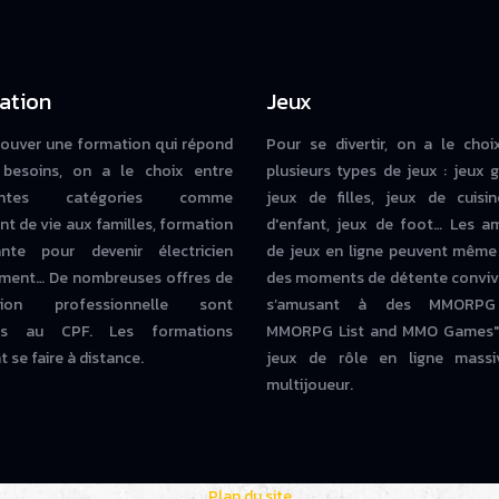
ation
Jeux
rouver une formation qui répond
Pour se divertir, on a le choi
besoins, on a le choix entre
plusieurs types de jeux : jeux g
rentes catégories comme
jeux de filles, jeux de cuisin
nt de vie aux familles, formation
d'enfant, jeux de foot… Les a
iante pour devenir électricien
de jeux en ligne peuvent même
ment… De nombreuses offres de
des moments de détente conviv
tion professionnelle sont
s’amusant à des MMORPG
bles au CPF. Les formations
MMORPG List and MMO Games" 
 se faire à distance.
jeux de rôle en ligne massi
multijoueur.
Plan du site