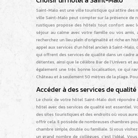
Choisir un hôtel à Saint-Malo
Saint-Malo est une ville touristique qui attire des m
ville Saint-Malo peut compter sur la présence de n
rustiques propose des hôtels tout confort avec le
séjour au calme avec votre famille ou vos amis,
recherchez un lieu plein d’originalité et riche en 
appel aux services d’un hôtel ancien à Saint-Malo, c
qui offrent des services de qualité dans un cadre 
détentes, ainsi que le célèbre Bar de l’Univers et a
également une très bonne localisation, ce qui ravit
Château et à seulement 50 mètres de la plage. Pour e
Accéder à des services de qualité
Le choix de votre hôtel Saint-Malo doit répondre à
hôtel avec des services de qualité est essentiel. 
des sites touristiques et des endroits où vous aure
offrir cela. Il possède de nombreuses chambres pou
chambre simple, double ou familiale. Si vous visit
un grand nombre de collègues, c’est l’idéal. Vou