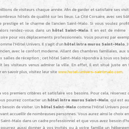
illions de visiteurs chaque année. Afin de garder et satisfaire ses visit
ombreux hôtels de qualité sur les lieux. La Cité Corsaire, avec ses b
 prestige et le charme de l’ancien Saint-Malo. Si vous voulez profit
 alors rendez-vous dans un
hôtel Saint-Malo
. Il en est de même 
histoire pour vos déplacements professionnels. Vous pourrez par exemp
omme l’Hôtel Univers. Il s’agit d’un
hôtel intra muros Saint-Malo
, 
ancien, avec le confort moderne. Allant des chambres familiales, aux 
ux salles de réception ; cet hôtel Saint-Malo répondra à tous vos besoi
 les visiteurs venus admirer la ville. En effet, il est situé juste en
n savoir plus, visitez leur site
www.hotel-univers-saintmalo.com
.
 vos premiers critères et satisfaire vos besoins. Pour cela, réservez
Vous pourrez contacter un
hôtel intra muros Saint-Malo
, qui est a
z besoin de visiter. Un
hôtel Saint-Malo
comme l’Hôtel Univers pour
vant accueillir de nombreuses personnes. Vous aurez ainsi le choix e
ez Saint-Malo dans un cadre professionnel et que vous avez besoin d’
s pourrez aussi donner à vos invités ou à votre famille un héberge