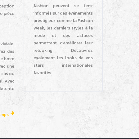
fashion peuvent se tenir
éception
informés sur des événements
me pièce
prestigieux comme la Fashion
Week, les derniers styles à la
mode et des astuces
permettant d’améliorer leur
iviale.
relooking. Découvrez
rez des
également les looks de vos
e boire
stars internationales
vec une
favorites.
u cas où
l. Avec
détente
temps