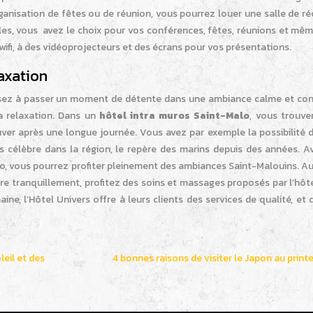
rganisation de fêtes ou de réunion, vous pourrez louer une salle de r
alles, vous avez le choix pour vos conférences, fêtes, réunions et mê
ifi, à des vidéoprojecteurs et des écrans pour vos présentations.
laxation
ensez à passer un moment de détente dans une ambiance calme et conv
a relaxation. Dans un
hôtel intra muros Saint-Malo
, vous trouve
ver après une longue journée. Vous avez par exemple la possibilité d
ès célèbre dans la région, le repère des marins depuis des années. A
alo, vous pourrez profiter pleinement des ambiances Saint-Malouins. A
e tranquillement, profitez des soins et massages proposés par l’hôte
, l’Hôtel Univers offre à leurs clients des services de qualité, et 
leil et des
4 bonnes raisons de visiter le Japon au prin