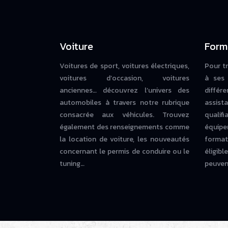
Voiture
Form
Voitures de sport, voitures électriques,
Pour t
voitures d’occasion, voitures
à ses 
anciennes… découvrez l’univers des
diffé
automobiles à travers notre rubrique
assista
consacrée aux véhicules. Trouvez
qualif
également des renseignements comme
équipe
la location de voiture, les nouveautés
forma
concernant le permis de conduire ou le
éligi
tuning…
peuvent