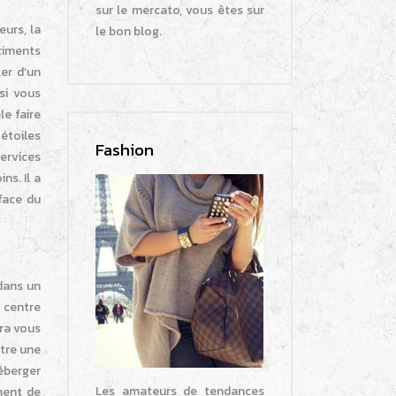
sur le mercato, vous êtes sur
eurs, la
le bon blog.
âtiments
er d’un
si vous
le faire
3 étoiles
Fashion
services
ns. Il a
 face du
 dans un
u centre
ra vous
ntre une
héberger
Les amateurs de tendances
ment de