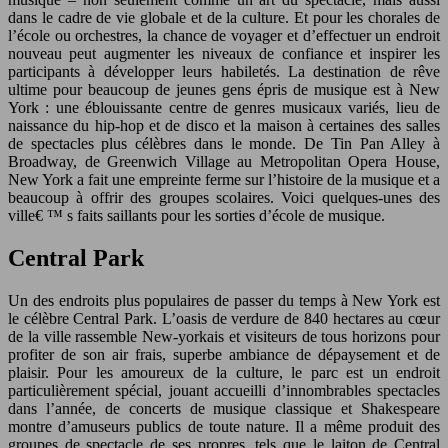
dans le cadre de vie globale et de la culture. Et pour les chorales de
l’école ou orchestres, la chance de voyager et d’effectuer un endroit
nouveau peut augmenter les niveaux de confiance et inspirer les
participants à développer leurs habiletés.
La destination de rêve
ultime pour beaucoup de jeunes gens épris de musique est à New
York : une éblouissante centre de genres musicaux variés, lieu de
naissance du hip-hop et de disco et la maison à certaines des salles
de spectacles plus célèbres dans le monde. De Tin Pan Alley à
Broadway, de Greenwich Village au Metropolitan Opera House,
New York a fait une empreinte ferme sur l’histoire de la musique et a
beaucoup à offrir des groupes scolaires. Voici quelques-unes des
ville€ ™ s faits saillants pour les sorties d’école de musique.
Central Park
Un des endroits plus populaires de passer du temps à New York est
le célèbre Central Park. L’oasis de verdure de 840 hectares au cœur
de la ville rassemble New-yorkais et visiteurs de tous horizons pour
profiter de son air frais, superbe ambiance de dépaysement et de
plaisir. Pour les amoureux de la culture, le parc est un endroit
particulièrement spécial, jouant accueilli d’innombrables spectacles
dans l’année, de concerts de musique classique et Shakespeare
montre d’amuseurs publics de toute nature. Il a même produit des
groupes de spectacle de ses propres, tels que le laiton de Central