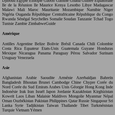
Djibouti Egypte Ethiopie Gabon Gambie Ghana Guinée Equatoriale
Ile de la Réunion Ile Maurice Kenya Lesotho Libye Madagascar
Malawi Mali Maroc Mauritanie Mozambique Namibie Niger
Nigéria Ouganda République Centrafricaine République du Congo
Rwanda Sénégal Seychelles Somalie Soudan Tanzanie Tchad Togo
Tunisie Zambie Zimbabwe
Guide
Amérique
Antilles Argentine Belize Bolivie Brésil Canada Chili Colombie
Costa Rica Equateur Etats-Unis Guatemala Guyane Honduras
Mexique Nicaragua Panama Paraguay Pérou Salvador Surinam
Uruguay Venezuela
Asie
Afghanistan Arabie Saoudite Arménie Azerbaïdjan Bahreïn
Bangladesh Bhoutan Brunei Cambodge Chine Chypre Corée du
Nord Corée du Sud Emirats Arabes Unis Géorgie Hong Kong Inde
Indonésie Irak Iran Israël Japon Jordanie Kazakhstan Kirghizistan
Koweït Laos Liban Malaisie Maldives Mongolie Myanmar Népal
Oman Ouzbékistan Pakistan Philippines Qatar Russie Singapour Sri
Lanka Syrie Tadjikistan Taiwan Thaïlande Tibet Turkménistan
Turquie Vietnam Yémen