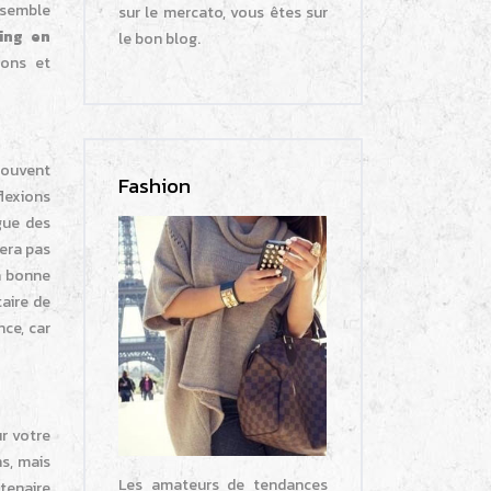
 semble
sur le mercato, vous êtes sur
ing en
le bon blog.
ions et
souvent
Fashion
lexions
gue des
era pas
la bonne
taire de
nce, car
ur votre
ns, mais
Les amateurs de tendances
enaire