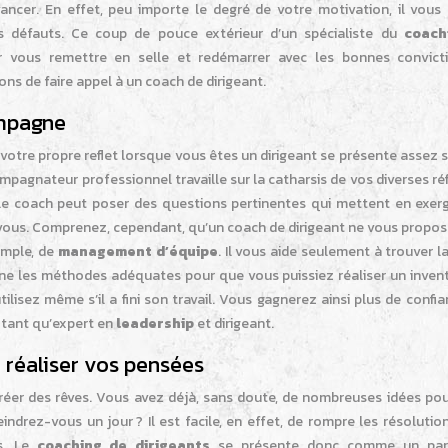
vancer. En effet, peu importe le degré de votre motivation, il vous
s défauts. Ce coup de pouce extérieur d’un spécialiste du
coach
vous remettre en selle et redémarrer avec les bonnes convict
sons de faire appel à un coach de dirigeant.
ompagne
otre propre reflet lorsque vous êtes un dirigeant se présente assez 
gnateur professionnel travaille sur la catharsis de vos diverses réf
, le coach peut poser des questions pertinentes qui mettent en exer
vous. Comprenez, cependant, qu’un coach de dirigeant ne vous propos
emple, de
management d’équipe
. Il vous aide seulement à trouver 
donne les méthodes adéquates pour que vous puissiez réaliser un inven
ilisez même s’il a fini son travail. Vous gagnerez ainsi plus de confia
 tant qu’expert en
leadership
et dirigeant.
 réaliser vos pensées
de créer des rêves. Vous avez déjà, sans doute, de nombreuses idées po
ndrez-vous un jour ? Il est facile, en effet, de rompre les résolutio
s. Le
coaching de dirigeants
se présente donc comme un part