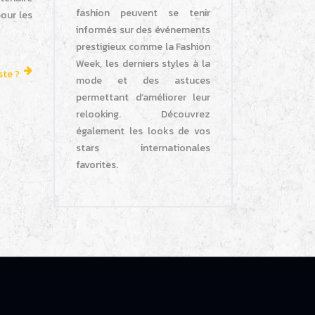
fashion peuvent se tenir
pour les
informés sur des événements
prestigieux comme la Fashion
Week, les derniers styles à la
ste ?
mode et des astuces
permettant d’améliorer leur
relooking. Découvrez
également les looks de vos
stars internationales
favorites.