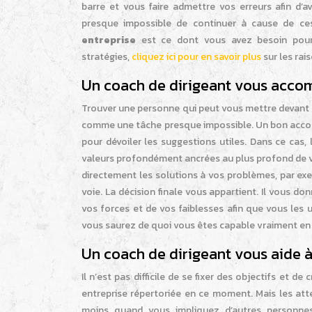
barre et vous faire admettre vos erreurs afin d’a
presque impossible de continuer à cause de ce
entreprise
est ce dont vous avez besoin pour 
stratégies,
cliquez ici pour en savoir plus
sur les rai
Un coach de dirigeant vous acc
Trouver une personne qui peut vous mettre devant v
comme une tâche presque impossible. Un bon accompa
pour dévoiler les suggestions utiles. Dans ce cas
valeurs profondément ancrées au plus profond de 
directement les solutions à vos problèmes, par ex
voie. La décision finale vous appartient. Il vous 
vos forces et de vos faiblesses afin que vous les ut
vous saurez de quoi vous êtes capable vraiment en
Un coach de dirigeant vous aide à
Il n’est pas difficile de se fixer des objectifs et 
entreprise répertoriée en ce moment. Mais les attei
moins quand vous impliquez d’autres personne