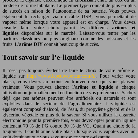
modèle de forme tubulaire. Le premier type connait de plus en plus
de succès en raison de l’autonomie de sa batterie. Vous pouvez
également le recharger via un câble USB, vous permettant de
vapoter même lorsque votre appareil est en charge.
Vous devez
ensuite faire votre choix parmi les différents
arômes et
liquides
disponibles sur le marché. Laissez-vous tenter par les
parfums classiques ou plus originaux comme les boissons et les
fruits. L’
arôme DIY
connait beaucoup de succès.
Tout savoir sur l’e-liquide
Il n’est pas toujours évident de faire le choix de votre arôme e-
liquide sur
https://www.lepetitvapoteur.com/fr/
. Pour varier votre
plaisir, vous devez au moins en trouver deux qui vous plaisent
vraiment. Vous pouvez alterner l’
arôme et liquide
à chaque
utilisation ou journalièrement en fonction de vos préférences. Sachez
déjà que ces arômes peuvent être artificiels ou naturels et sont
exploités dans le secteur de l’agroalimentaire. L’e-liquide est
également composé d’alcool, de l’eau, du propylène glycol et de la
glycérine végétale en plus de la saveur. Si vous utilisez la cigarette
électronique pour la première fois, vous devez opter pour un liquide
contenant 70 % de PG contre 30 % de VG. Quant au choix de la
fragrance, il conditionne votre plaisir lorsque vous vapotez avec un
goût dominant que vous savourez avec votre e-cigarette.