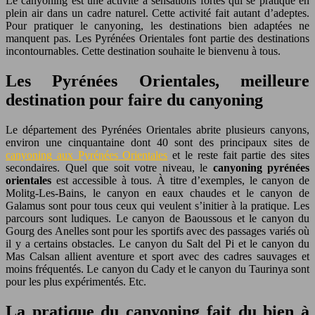
Le canyoning est une activité à sensations fortes qui se pratique en
plein air dans un cadre naturel. Cette activité fait autant d’adeptes.
Pour pratiquer le canyoning, les destinations bien adaptées ne
manquent pas. Les Pyrénées Orientales font partie des destinations
incontournables. Cette destination souhaite le bienvenu à tous.
Les Pyrénées Orientales, meilleure
destination pour faire du canyoning
Le département des Pyrénées Orientales abrite plusieurs canyons,
environ une cinquantaine dont 40 sont des principaux sites de
canyoning aux Pyrénées Orientales
et le reste fait partie des sites
secondaires. Quel que soit votre niveau, le
canyoning pyrénées
orientales
est accessible à tous. À titre d’exemples, le canyon de
Molitg-Les-Bains, le canyon en eaux chaudes et le canyon de
Galamus sont pour tous ceux qui veulent s’initier à la pratique. Les
parcours sont ludiques. Le canyon de Baoussous et le canyon du
Gourg des Anelles sont pour les sportifs avec des passages variés où
il y a certains obstacles. Le canyon du Salt del Pi et le canyon du
Mas Calsan allient aventure et sport avec des cadres sauvages et
moins fréquentés. Le canyon du Cady et le canyon du Taurinya sont
pour les plus expérimentés. Etc.
La pratique du canyoning fait du bien à