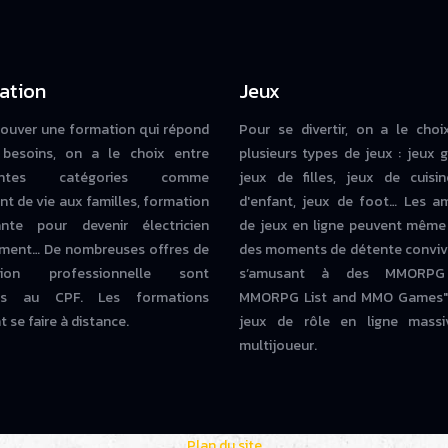
ation
Jeux
rouver une formation qui répond
Pour se divertir, on a le choi
besoins, on a le choix entre
plusieurs types de jeux : jeux g
rentes catégories comme
jeux de filles, jeux de cuisin
nt de vie aux familles, formation
d'enfant, jeux de foot… Les a
iante pour devenir électricien
de jeux en ligne peuvent même
ment… De nombreuses offres de
des moments de détente conviv
tion professionnelle sont
s’amusant à des MMORPG
bles au CPF. Les formations
MMORPG List and MMO Games" 
 se faire à distance.
jeux de rôle en ligne massi
multijoueur.
Plan du site