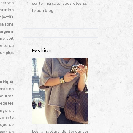
certain
sur le mercato, vous êtes sur
ntation
le bon blog.
jectifs
 raisons
urgiens
re soit
ents du
Fashion
ur plus
hétique
ante en
 pourrez
sède les
rgon. Il
ir si le
 que de
Les amateurs de tendances
sser un