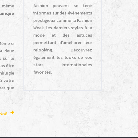
fashion peuvent se tenir
te même
informés sur des événements
linique
prestigieux comme la Fashion
Week, les derniers styles à la
mode et des astuces
permettant d’améliorer leur
 Même si
relooking. Découvrez
 ou deux
également les looks de vos
 sur le
stars internationales
pas être
favorites.
hirurgie
à votre
rer que
 Noël