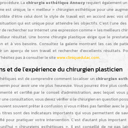
 procédure. La
chirurgie esthétique Annecy
requiert également un 
e est unique, le « meilleur » chirurgien esthétique pour une augme
ble d’être celui dont le style de travail est en accord avec vos ob
situation qui est unique pour atteindre les objectifs. C’est l’une des
de rechercher sur Internet une expression comme « les meilleurs chir
lleur résultat. Une bonne chirurgie plastique exige que le prestatai
on et à vos besoins. Consultez la galerie montrant les cas de pati
r un aperçu de son travail et rechercher d’excellents résultats. Po
’hésitez pas à consulter le site
www.cliniquedulac.com
.
s et de l’expérience du chirurgien plasticien
sthétiques est de comprendre comment localiser un
chirurgien est
hemin pour avoir une vie plus heureuse. Vous pourrez être plus confi
imenté et certifié par le conseil d’administration, avec lequel vous
r une consultation, vous devez vérifier si le chirurgien en question pos
uvent souvent prêter à confusion si vous n’êtes pas familier avec le ja
es titres sont des indicateurs importants qui vous permettent de savo
fié pour pratiquer votre intervention. C’est d’autant plus important
d’hui « chirurgiens esthétiques ». Il est conseillé de ne pas lai