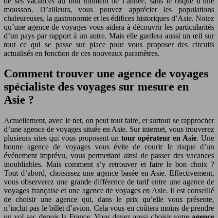
de ses vacances au bon moment de l’année, sans le risque d’une
mousson. D’ailleurs, vous pouvez apprécier les populations
chaleureuses, la gastronomie et les édifices historiques d’Asie. Notez
qu’une agence de voyages vous aidera à découvrir les particularités
d’un pays par rapport à un autre. Mais elle gardera aussi un œil sur
tout ce qui se passe sur place pour vous proposer des circuits
actualisés en fonction de ces nouveaux paramètres.
Comment trouver une agence de voyages
spécialiste des voyages sur mesure en
Asie ?
Actuellement, avec le net, on peut tout faire, et surtout se rapprocher
d’une agence de voyages située en Asie. Sur internet, vous trouverez
plusieurs sites qui vous proposent un
tour opérateur en Asie
. Une
bonne agence de voyages vous évite de courir le risque d’un
événement imprévu, vous permettant ainsi de passer des vacances
inoubliables. Mais comment s’y retrouver et faire le bon choix ?
Tout d’abord, choisissez une agence basée en Asie. Effectivement,
vous observerez une grande différence de tarif entre une agence de
voyages française et une agence de voyages en Asie. Il est conseillé
de choisir une agence qui, dans le prix qu’elle vous présente,
n’inclut pas le billet d’avion. Cela vous en coûtera moins de prendre
un vol sec depuis la France. Vous devez aussi choisir votre
agence