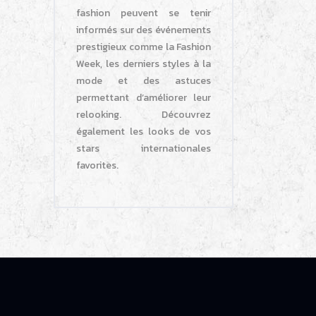
fashion peuvent se tenir
informés sur des événements
prestigieux comme la Fashion
Week, les derniers styles à la
mode et des astuces
permettant d’améliorer leur
relooking. Découvrez
également les looks de vos
stars internationales
favorites.