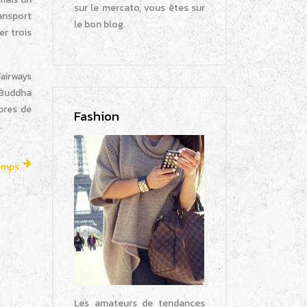
sur le mercato, vous êtes sur
ransport
le bon blog.
er trois
airways
 Buddha
bres de
Fashion
.
temps
Les amateurs de tendances