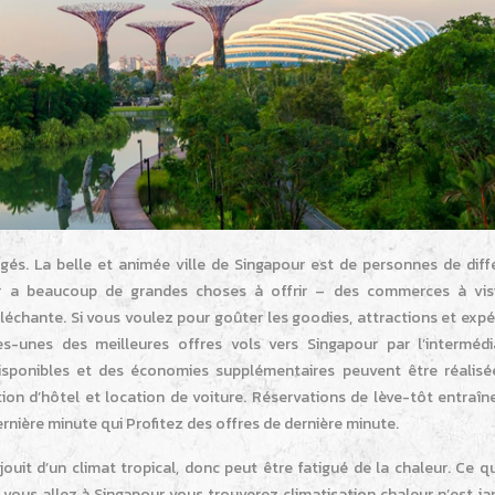
gés. La belle et animée ville de Singapour est de personnes de diff
r a beaucoup de grandes choses à offrir – des commerces à vis
alléchante. Si vous voulez pour goûter les goodies, attractions et exp
s-unes des meilleures offres vols vers Singapour par l’intermédi
disponibles et des économies supplémentaires peuvent être réalisée
on d’hôtel et location de voiture. Réservations de lève-tôt entraîne
nière minute qui Profitez des offres de dernière minute.
uit d’un climat tropical, donc peut être fatigué de la chaleur. Ce q
vous allez à Singapour vous trouverez climatisation chaleur n’est ja