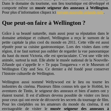
Dans le domaine du tourisme, son lieu touristique est développé et
comporte même un
musée seigneur des anneaux à Wellington
.
Pour plus d’information cliquez ici
voyage-nouvelle-zelande-info
.
Que peut-on faire à Wellington ?
Grâce à sa beauté naturelle, mais aussi pour sa réputation dans le
domaine artistique et culturel, Wellington a reçu le surnom de la
petite capitale la plus cool du monde en 2011. Cette ville est aussi
réputée pour sa cuisine gastronomique. Lors des visites dans cette
région, il ne faut surtout pas oublier de regarder la vue panoramique
du haut du mont Victoria, elle est spectaculaire. C’est une ville très
animée, surtout la nuit. Elle abrite le musée national de la Nouvelle-
Zélande qui s’appelle le « Te papa Tongarewa » et le Museum of
Wellington City and Sea. Ce dernier a été fondé pour conserver
l’histoire culturelle de Wellington.
Wellington aussi nommé Wellywood est le lieu ou tourne les
industries du cinéma. Plusieurs films connus tels que le Hobbit, les
aventures de Tintin, le seigneur des anneaux et bien d’autres ont y
étaient tourné. Il est d’ailleurs devenu possible de visiter ces lieux
pour ceux qui ont envie de découvrir les secrets du tournage de film.
Pour les cinéphiles ou les amateurs du monde du cinéma, il est
envisageable de visiter le
musée seigneur des anneaux à