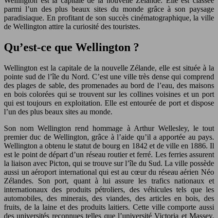
Wellington est la capitale de la nouvelle Zélande. Elle est classée
parmi l’un des plus beaux sites du monde grâce à son paysage
paradisiaque. En profitant de son succès cinématographique, la ville
de Wellington attire la curiosité des touristes.
Qu’est-ce que Wellington ?
Wellington est la capitale de la nouvelle Zélande, elle est située à la
pointe sud de l’île du Nord. C’est une ville très dense qui comprend
des plages de sable, des promenades au bord de l’eau, des maisons
en bois colorées qui se trouvent sur les collines voisines et un port
qui est toujours en exploitation. Elle est entourée de port et dispose
l’un des plus beaux sites au monde.
Son nom Wellington rend hommage à Arthur Wellesley, le tout
premier duc de Wellington, grâce à l’aide qu’il a apportée au pays.
Wellington a obtenu le statut de bourg en 1842 et de ville en 1886. Il
est le point de départ d’un réseau routier et ferré. Les ferries assurent
la liaison avec Picton, qui se trouve sur l’île du Sud. La ville possède
aussi un aéroport international qui est au cœur du réseau aérien Néo
Zélandes. Son port, quant à lui assure les trafics nationaux et
internationaux des produits pétroliers, des véhicules tels que les
automobiles, des minerais, des viandes, des articles en bois, des
fruits, de la laine et des produits laitiers. Cette ville comporte aussi
des universités reconnues telles que l’université Victoria et Massey.