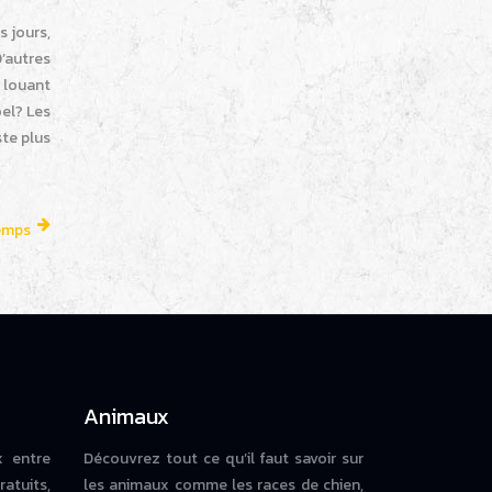
 jours,
’autres
n louant
oel? Les
te plus
temps
Animaux
x entre
Découvrez tout ce qu’il faut savoir sur
ratuits,
les animaux comme les races de chien,