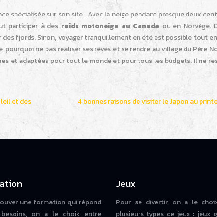
e spécialisée sur son site. Avec la neige pendant presque deux cents
ut participer à des
raids motoneige au Canada
ou en Norvège. D
des fjords. Sinon, voyager tranquillement en été est possible tout e
 pourquoi ne pas réaliser ses rêves et se rendre au village du Père N
s et adaptées pour tout le monde et pour tous les budgets. Il ne res
leil et des
4 bonnes raisons de visiter le Japon au prin
ation
Jeux
rouver une formation qui répond
Pour se divertir, on a le choi
besoins, on a le choix entre
plusieurs types de jeux : jeux g