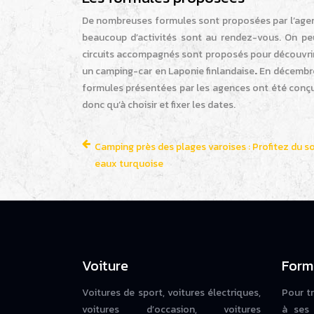
De nombreuses formules sont proposées par l’agenc
beaucoup d’activités sont au rendez-vous. On pe
circuits accompagnés sont proposés pour découvrir 
un camping-car en Laponie finlandaise
.
En décembre,
formules présentées par les agences ont été conçue
donc qu’à choisir et fixer les dates.
Camping près des plages varoises : Profitez du so
eaux turquoise
Voiture
Form
Voitures de sport, voitures électriques,
Pour t
voitures d’occasion, voitures
à ses 