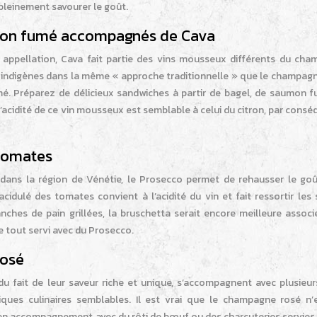
pleinement savourer le goût.
mon fumé accompagnés de Cava
n appellation, Cava fait partie des vins mousseux différents du cha
ls indigènes dans la même « approche traditionnelle » que le champag
. Préparez de délicieux sandwiches à partir de bagel, de saumon f
acidité de ce vin mousseux est semblable à celui du citron, par conséq
 tomates
és dans la région de Vénétie, le Prosecco permet de rehausser le goû
cidulé des tomates convient à l’acidité du vin et fait ressortir les
ches de pain grillées, la bruschetta serait encore meilleure associ
le tout servi avec du Prosecco.
rosé
 du fait de leur saveur riche et unique, s’accompagnent avec plusieu
iques culinaires semblables. Il est vrai que le champagne rosé n’
 en accompagnement avec du rôti de bœuf ou des charcuteries servies 