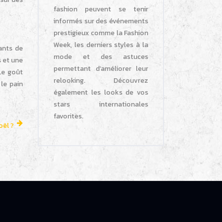
fashion peuvent se tenir
informés sur des événements
prestigieux comme la Fashion
Week, les derniers styles à la
ants de
mode et des astuces
s et une
permettant d’améliorer leur
Le goût
relooking. Découvrez
le pain
également les looks de vos
stars internationales
favorites.
oël ?