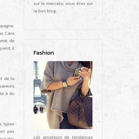
sur le mercato, vous êtes sur
le bon blog.
mpagne.
ne, Cava
umé, de
uent, il
Fashion
t de la
 saveurs
ée à du
rs types
est pas
Les amateurs de tendances
sur des