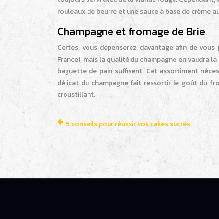
rouleaux de beurre et une sauce à base de crème au
Champagne et fromage de Brie
Certes, vous dépenserez davantage afin de vous p
France), mais la qualité du champagne en vaudra la p
baguette de pain suffisent. Cet assortiment néce
délicat du champagne fait ressortir le goût du f
croustillant.
5 conseils pour réussir vos cakes sucrés