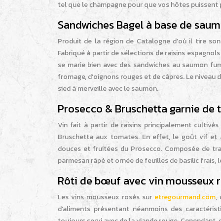
tel que le champagne pour que vos hôtes puissent 
Sandwiches Bagel à base de sau
Produit de la région de Catalogne d’où il tire so
Fabriqué à partir de sélections de raisins espagno
se marie bien avec des sandwiches au saumon fumé
fromage, d’oignons rouges et de câpres. Le niveau d’
sied à merveille avec le saumon.
Prosecco & Bruschetta garnie de
Vin fait à partir de raisins principalement cultiv
Bruschetta aux tomates. En effet, le goût vif et a
douces et fruitées du Prosecco. Composée de tran
parmesan râpé et ornée de feuilles de basilic frais, 
Rôti de bœuf avec vin mousseux 
Les vins mousseux rosés sur
etregourmand.com
,
d’aliments présentant néanmoins des caractérist
toujours servi avec de la viande rouge. Cependant,