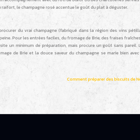
 raifort, le champagne rosé accentue le goût du plat à déguster.
rocurer du vrai champagne (fabriqué dans la région des vins pétill
eine. Pour les entrées faciles, du fromage de Brie, des fraises fraîche
ssite un minimum de préparation, mais procure un goût sans pareil. 
romage de Brie et la douce saveur du champagne se marie bien avec 
Comment préparer des biscuits de N