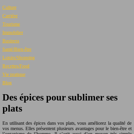
Culture
Carrière
Tourisme
Immobilier
Business
Santé/Bien-être
Loisirs/Shopping
Recettes/Food
Vie pratique
Blog
Des épices pour sublimer ses
plats
En utilisant des épices dans vos plats, vous améliorez la qualité de
vos menus. Elles présentent plusieurs avantages pour le bien-être et
l’organisme de l’homme. Il s’agit aussi d’un moyen très simple