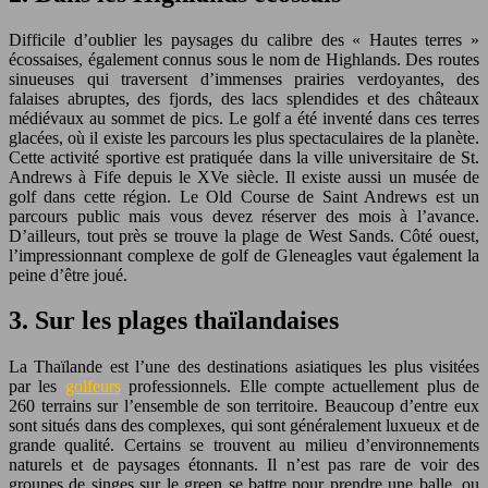
Difficile d’oublier les paysages du calibre des « Hautes terres »
écossaises, également connus sous le nom de Highlands. Des routes
sinueuses qui traversent d’immenses prairies verdoyantes, des
falaises abruptes, des fjords, des lacs splendides et des châteaux
médiévaux au sommet de pics. Le golf a été inventé dans ces terres
glacées, où il existe les parcours les plus spectaculaires de la planète.
Cette activité sportive est pratiquée dans la ville universitaire de St.
Andrews à Fife depuis le XVe siècle. Il existe aussi un musée de
golf dans cette région. Le Old Course de Saint Andrews est un
parcours public mais vous devez réserver des mois à l’avance.
D’ailleurs, tout près se trouve la plage de West Sands. Côté ouest,
l’impressionnant complexe de golf de Gleneagles vaut également la
peine d’être joué.
3. Sur les plages thaïlandaises
La Thaïlande est l’une des destinations asiatiques les plus visitées
par les
golfeurs
professionnels. Elle compte actuellement plus de
260 terrains sur l’ensemble de son territoire. Beaucoup d’entre eux
sont situés dans des complexes, qui sont généralement luxueux et de
grande qualité. Certains se trouvent au milieu d’environnements
naturels et de paysages étonnants. Il n’est pas rare de voir des
groupes de singes sur le green se battre pour prendre une balle, ou