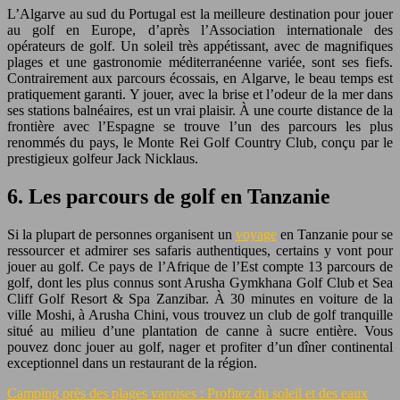
L’Algarve au sud du Portugal est la meilleure destination pour jouer
au golf en Europe, d’après l’Association internationale des
opérateurs de golf. Un soleil très appétissant, avec de magnifiques
plages et une gastronomie méditerranéenne variée, sont ses fiefs.
Contrairement aux parcours écossais, en Algarve, le beau temps est
pratiquement garanti. Y jouer, avec la brise et l’odeur de la mer dans
ses stations balnéaires, est un vrai plaisir. À une courte distance de la
frontière avec l’Espagne se trouve l’un des parcours les plus
renommés du pays, le Monte Rei Golf Country Club, conçu par le
prestigieux golfeur Jack Nicklaus.
6. Les parcours de golf en Tanzanie
Si la plupart de personnes organisent un
voyage
en Tanzanie pour se
ressourcer et admirer ses safaris authentiques, certains y vont pour
jouer au golf. Ce pays de l’Afrique de l’Est compte 13 parcours de
golf, dont les plus connus sont Arusha Gymkhana Golf Club et Sea
Cliff Golf Resort & Spa Zanzibar. À 30 minutes en voiture de la
ville Moshi, à Arusha Chini, vous trouvez un club de golf tranquille
situé au milieu d’une plantation de canne à sucre entière. Vous
pouvez donc jouer au golf, nager et profiter d’un dîner continental
exceptionnel dans un restaurant de la région.
Camping près des plages varoises : Profitez du soleil et des eaux