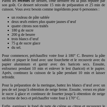
Parmi les
recettes
de dessert, cette dernière est la plus réputée par
son goût. Ce dessert nécessite 15 min de préparation et 25 min de
cuisson. Vous avez besoin comme ingrédients pour 6 personnes :
un rouleau de pâte sablée
deux œufs entiers plus quatre jaunes d’œuf
quatre citrons non traités
180 g de sucre
200 g de beurre
trois blancs d’œuf
75 g de sucre glace
du sel.
Pour commencer, préchauffez votre four à 180° C. Beurrez la pâte
sablée et piquer le fond avec une fourchette et le recouvrir avec du
papier aluminium et garnir avec des haricots secs. Ensuite,
enfournez pendant 10 min et enlever le lest (haricot) et le papier.
Après, continuez la cuisson de la pâte pendant 10 min et laisser
refroidir.
Pour la préparation de la meringue, battez les blancs d’œuf avec un
peu de sel jusqu’à obtention de neige ferme. Ensuite, versez en pluie
le sucre à glace et continuez de fouetter jusqu’à obtention de neige
en forme de becs et préchauffer votre four à 170° C.
Enfin, garnissez le fond de tarte de crème au citron et recouvrez le