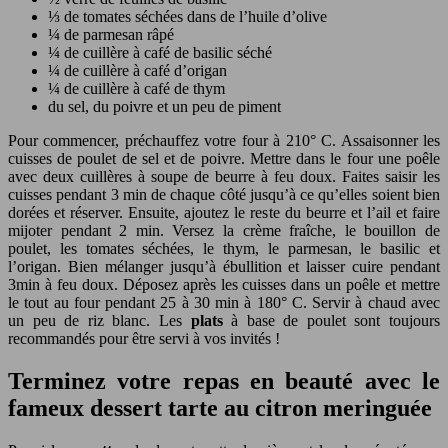
⅓ de tomates séchées dans de l’huile d’olive
¼ de parmesan râpé
¼ de cuillère à café de basilic séché
¼ de cuillère à café d’origan
¼ de cuillère à café de thym
du sel, du poivre et un peu de piment
Pour commencer, préchauffez votre four à 210° C. Assaisonner les
cuisses de poulet de sel et de poivre. Mettre dans le four une poêle
avec deux cuillères à soupe de beurre à feu doux. Faites saisir les
cuisses pendant 3 min de chaque côté jusqu’à ce qu’elles soient bien
dorées et réserver. Ensuite, ajoutez le reste du beurre et l’ail et faire
mijoter pendant 2 min. Versez la crème fraîche, le bouillon de
poulet, les tomates séchées, le thym, le parmesan, le basilic et
l’origan. Bien mélanger jusqu’à ébullition et laisser cuire pendant
3min à feu doux. Déposez après les cuisses dans un poêle et mettre
le tout au four pendant 25 à 30 min à 180° C. Servir à chaud avec
un peu de riz blanc. Les
plats
à base de poulet sont toujours
recommandés pour être servi à vos invités !
Terminez votre repas en beauté avec le
fameux dessert tarte au citron meringuée