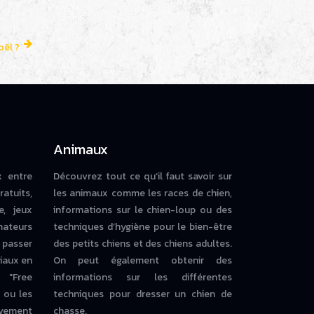
oël ?
Animaux
x entre
Découvrez tout ce qu’il faut savoir sur
ratuits,
les animaux comme les races de chien,
e, jeux
informations sur le chien-loup ou des
mateurs
techniques d’hygiène pour le bien-être
 passer
des petits chiens et des chiens adultes.
iaux en
On peut également obtenir des
 "Free
informations sur les différentes
ou les
techniques pour dresser un chien de
vement
chasse.