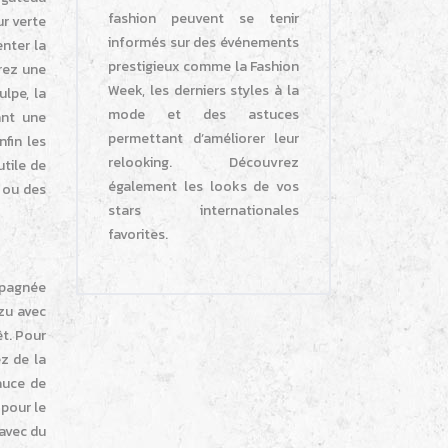
fashion peuvent se tenir
ur verte
informés sur des événements
nter la
prestigieux comme la Fashion
trez une
Week, les derniers styles à la
ulpe, la
mode et des astuces
ant une
permettant d’améliorer leur
fin les
relooking. Découvrez
utile de
également les looks de vos
e ou des
stars internationales
favorites.
mpagnée
zu avec
êt. Pour
z de la
auce de
pour le
 avec du