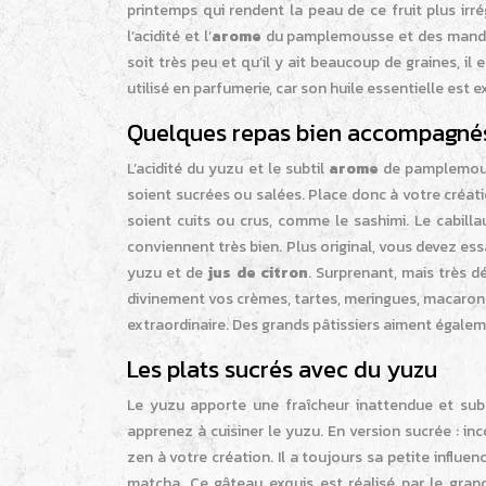
printemps qui rendent la peau de ce fruit plus irr
l’acidité et l’
arome
du pamplemousse et des mandarin
soit très peu et qu’il y ait beaucoup de graines, i
utilisé en parfumerie, car son huile essentielle est 
Quelques repas bien accompagnés
L’acidité du yuzu et le subtil
arome
de pamplemouss
soient sucrées ou salées. Place donc à votre créatio
soient cuits ou crus, comme le sashimi. Le cabilla
conviennent très bien. Plus original, vous devez e
yuzu et de
jus de citron
. Surprenant, mais très d
divinement vos crèmes, tartes, meringues, macarons 
extraordinaire. Des grands pâtissiers aiment égalemen
Les plats sucrés avec du yuzu
Le yuzu apporte une fraîcheur inattendue et sub
apprenez à cuisiner le yuzu. En version sucrée : i
zen à votre création. Il a toujours sa petite influ
matcha. Ce gâteau exquis est réalisé par le grand 