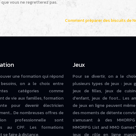
 que vous ne regretterez pas.
Comment préparer des biscuits de N
ation
Jeux
rouver une formation qui répond
Pour se divertir, on a le choi
besoins, on a le choix entre
plusieurs types de jeux : jeux g
rentes catégories comme
jeux de filles, jeux de cuisin
nt de vie aux familles, formation
d'enfant, jeux de foot… Les a
iante pour devenir électricien
de jeux en ligne peuvent même
ment… De nombreuses offres de
des moments de détente conviv
tion professionnelle sont
s’amusant à des MMORPG
bles au CPF. Les formations
MMORPG List and MMO Games" 
 se faire à distance.
jeux de rôle en ligne massi