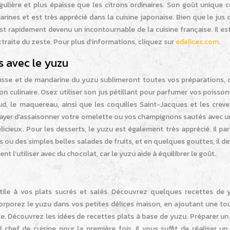
égulière et plus épaisse que les citrons ordinaires. Son goût unique
es et est très apprécié dans la cuisine japonaise. Bien que le jus 
l est rapidement devenu un incontournable de la cuisine française. Il 
extraite du zeste. Pour plus d’informations, cliquez sur
edelices.com
.
 avec le yuzu
e et de mandarine du yuzu sublimeront toutes vos préparations, q
n culinaire. Osez utiliser son jus pétillant pour parfumer vos poissons
ud, le maquereau, ainsi que les coquilles Saint-Jacques et les creve
ssayer d’assaisonner votre omelette ou vos champignons sautés avec u
élicieux. Pour les desserts, le yuzu est également très apprécié. Il p
ou des simples belles salades de fruits, et en quelques gouttes, il d
t l’utiliser avec du chocolat, car le yuzu aide à équilibrer le goût.
tile à vos plats sucrés et salés. Découvrez quelques recettes de 
ncorporez le yuzu dans vos petites délices maison, en ajoutant une t
ence. Découvrez les idées de recettes plats à base de yuzu. Préparer u
chef de cuisine pour la première fois. Il vous suffit de réaliser un