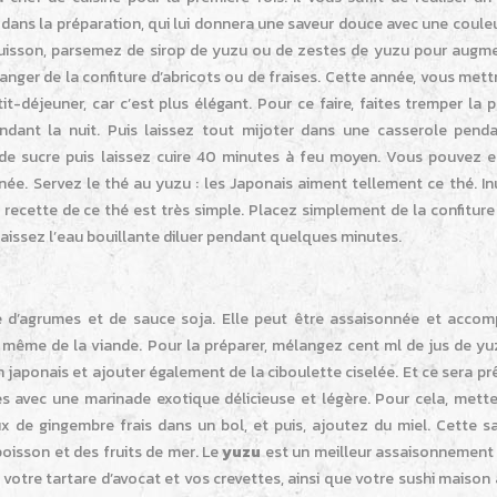
 dans la préparation, qui lui donnera une saveur douce avec une coule
 cuisson, parsemez de sirop de yuzu ou de zestes de yuzu pour augme
manger de la confiture d’abricots ou de fraises. Cette année, vous met
t-déjeuner, car c’est plus élégant. Pour ce faire, faites tremper la p
endant la nuit. Puis laissez tout mijoter dans une casserole pend
g de sucre puis laissez cuire 40 minutes à feu moyen. Vous pouvez en
née. Servez le thé au yuzu : les Japonais aiment tellement ce thé. In
a recette de ce thé est très simple. Placez simplement de la confitur
laissez l’eau bouillante diluer pendant quelques minutes.
e d’agrumes et de sauce soja. Elle peut être assaisonnée et acco
 même de la viande. Pour la préparer, mélangez cent ml de jus de yu
 japonais et ajouter également de la ciboulette ciselée. Et ce sera pr
s avec une marinade exotique délicieuse et légère. Pour cela, mette
x de gingembre frais dans un bol, et puis, ajoutez du miel. Cette s
poisson et des fruits de mer. Le
yuzu
est un meilleur assaisonnement 
votre tartare d’avocat et vos crevettes, ainsi que votre sushi maison