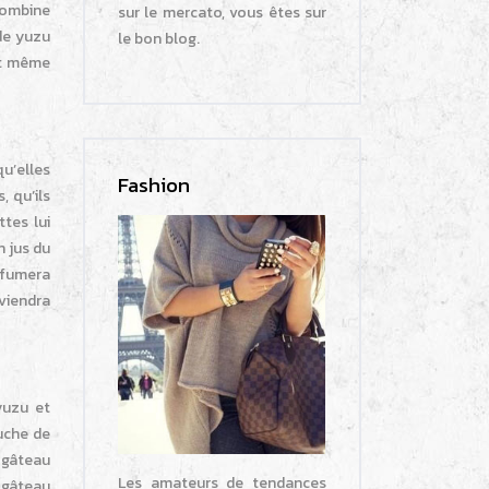
 combine
sur le mercato, vous êtes sur
de yuzu
le bon blog.
est même
u’elles
Fashion
, qu’ils
ttes lui
n jus du
arfumera
eviendra
yuzu et
ouche de
n gâteau
Les amateurs de tendances
 gâteau