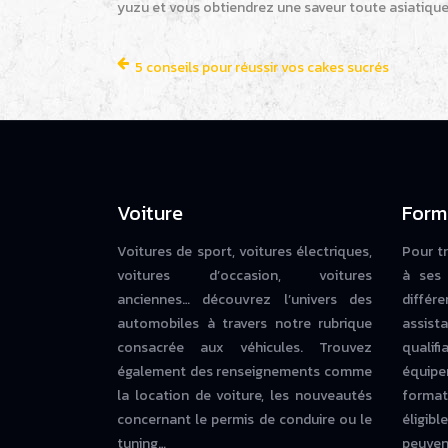
yuzu et vous obtiendrez une saveur toute asiatique
5 conseils pour réussir vos cakes sucrés
Voiture
Form
Voitures de sport, voitures électriques,
Pour t
voitures d’occasion, voitures
à ses 
anciennes… découvrez l’univers des
diffé
automobiles à travers notre rubrique
assista
consacrée aux véhicules. Trouvez
qualif
également des renseignements comme
équipe
la location de voiture, les nouveautés
forma
concernant le permis de conduire ou le
éligi
tuning…
peuvent