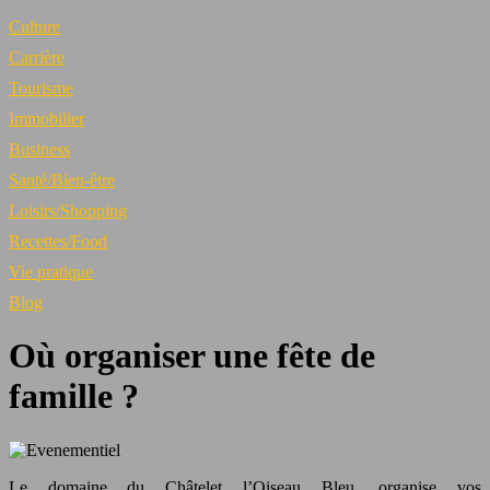
Culture
Carrière
Tourisme
Immobilier
Business
Santé/Bien-être
Loisirs/Shopping
Recettes/Food
Vie pratique
Blog
Où organiser une fête de
famille ?
Le domaine du Châtelet l’Oiseau Bleu, organise vos