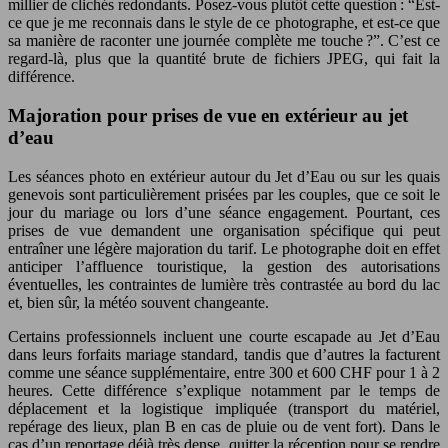
millier de clichés redondants. Posez-vous plutôt cette question : “Est-
ce que je me reconnais dans le style de ce photographe, et est-ce que
sa manière de raconter une journée complète me touche ?”. C’est ce
regard-là, plus que la quantité brute de fichiers JPEG, qui fait la
différence.
Majoration pour prises de vue en extérieur au jet
d’eau
Les séances photo en extérieur autour du Jet d’Eau ou sur les quais
genevois sont particulièrement prisées par les couples, que ce soit le
jour du mariage ou lors d’une séance engagement. Pourtant, ces
prises de vue demandent une organisation spécifique qui peut
entraîner une légère majoration du tarif. Le photographe doit en effet
anticiper l’affluence touristique, la gestion des autorisations
éventuelles, les contraintes de lumière très contrastée au bord du lac
et, bien sûr, la météo souvent changeante.
Certains professionnels incluent une courte escapade au Jet d’Eau
dans leurs forfaits mariage standard, tandis que d’autres la facturent
comme une séance supplémentaire, entre 300 et 600 CHF pour 1 à 2
heures. Cette différence s’explique notamment par le temps de
déplacement et la logistique impliquée (transport du matériel,
repérage des lieux, plan B en cas de pluie ou de vent fort). Dans le
cas d’un reportage déjà très dense, quitter la réception pour se rendre