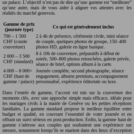
un palace. L’objectif n’est pas de dire qu’une gamme est “meilleure”
qu’une autre, mais de vous aider à aligner vos attentes avec les
réalités du marché genevois.
Gamme de prix
Ce qui est généralement inclus
(journée type)
700 – 1 500
2 à 4h de présence, cérémonie civile, mini séance
CHF (courte
de couple, quelques photos de groupe, 150–400
couverture)
photos HD, galerie en ligne basique.
8 à 10h de couverture, préparatifs à début de
2 000 – 3 500
soirée, 500–800 photos retouchées, galerie privée,
CHF (standard)
séance de brief, options album à la carte.
4 000 – 8 000+
Journée complète, second photographe, séance
CHF (haut de
engagement, albums premium, accompagnement
gamme / palace)
personnalisé, expérience éditoriale ou luxe.
Dans l’entrée de gamme, l’accent est mis sur la couverture des
moments clés, avec une approche simple mais efficace, idéale pour
les mariages civils à la mairie de Genève ou les petites réceptions
familiales. La gamme standard propose le meilleur équilibre entre
budget et qualité, en couvrant l’essentiel de votre journée et en
offrant un suivi sérieux en post-production. Enfin, la gamme haut de
gamme s’adresse aux couples qui souhaitent une expérience sur
mesure, notamment lorsqu’ils se marient dans des lieux d’exception