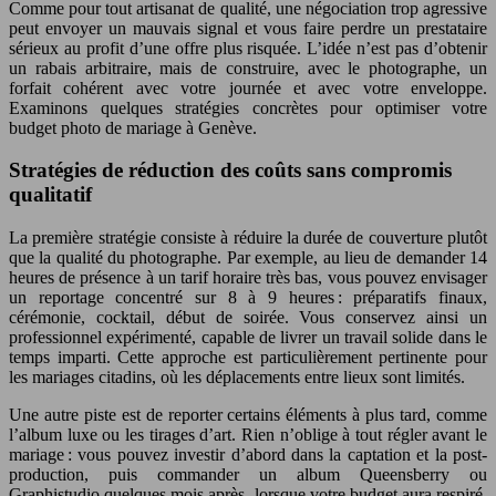
Comme pour tout artisanat de qualité, une négociation trop agressive
peut envoyer un mauvais signal et vous faire perdre un prestataire
sérieux au profit d’une offre plus risquée. L’idée n’est pas d’obtenir
un rabais arbitraire, mais de construire, avec le photographe, un
forfait cohérent avec votre journée et avec votre enveloppe.
Examinons quelques stratégies concrètes pour optimiser votre
budget photo de mariage à Genève.
Stratégies de réduction des coûts sans compromis
qualitatif
La première stratégie consiste à réduire la durée de couverture plutôt
que la qualité du photographe. Par exemple, au lieu de demander 14
heures de présence à un tarif horaire très bas, vous pouvez envisager
un reportage concentré sur 8 à 9 heures : préparatifs finaux,
cérémonie, cocktail, début de soirée. Vous conservez ainsi un
professionnel expérimenté, capable de livrer un travail solide dans le
temps imparti. Cette approche est particulièrement pertinente pour
les mariages citadins, où les déplacements entre lieux sont limités.
Une autre piste est de reporter certains éléments à plus tard, comme
l’album luxe ou les tirages d’art. Rien n’oblige à tout régler avant le
mariage : vous pouvez investir d’abord dans la captation et la post-
production, puis commander un album Queensberry ou
Graphistudio quelques mois après, lorsque votre budget aura respiré.