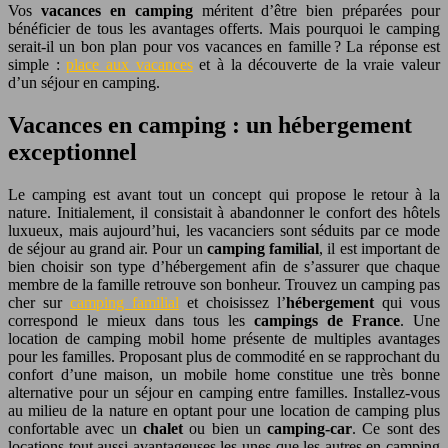
Vos
vacances en camping
méritent d’être bien préparées pour
bénéficier de tous les avantages offerts. Mais pourquoi le camping
serait-il un bon plan pour vos vacances en famille ? La réponse est
simple :
place aux vacances
et à la découverte de la vraie valeur
d’un séjour en camping.
Vacances en camping : un hébergement
exceptionnel
Le camping est avant tout un concept qui propose le retour à la
nature. Initialement, il consistait à abandonner le confort des hôtels
luxueux, mais aujourd’hui, les vacanciers sont séduits par ce mode
de séjour au grand air. Pour un
camping familial
, il est important de
bien choisir son type d’hébergement afin de s’assurer que chaque
membre de la famille retrouve son bonheur. Trouvez un camping pas
cher sur
camping familial
et choisissez l’
hébergement
qui vous
correspond le mieux dans tous les
campings de France
. Une
location de camping mobil home présente de multiples avantages
pour les familles. Proposant plus de commodité en se rapprochant du
confort d’une maison, un mobile home constitue une très bonne
alternative pour un séjour en camping entre familles. Installez-vous
au milieu de la nature en optant pour une location de camping plus
confortable avec un
chalet
ou bien un
camping-car
. Ce sont des
locations tout aussi avantageuses les unes que les autres en camping