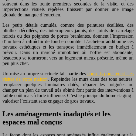
souvent dans les trente premières secondes de la visite, et des
imperfections visuels répétées finissent par donner une image
globale de manque d’entretien.
Les petits détails cumulés, comme des peintures écaillées, des
plinthes décollées, des interrupteurs jaunis, des joints de carrelage
noircis ou des poignées de portes branlantes, donnent l’impression
d’un bien à rafraîchir de fond en comble. L’acheteur additionne ces
travaux esthétiques et les transpose immédiatement en budget à
prévoir. Dans un marché immobilier où l’offre est abondante,
beaucoup se tourneront vers un logement mieux présenté, même un
peu plus cher.
Un mise au propre succincte fait partie des
conseils pour réussir les
visites de votre maison
. Repeindre les murs dans des tons neutres,
remplacer quelques luminaires datés, réparer les poignées ou
changer un plan de travail très abîmé font partie des interventions à
faible coût mais à forte influence. C’est le principe du home staging :
valoriser l’existant sans engager de gros travaux.
Les aménagements inadaptés et les
espaces mal conçus
La façon dont les espaces sont aménagés influe également sur la