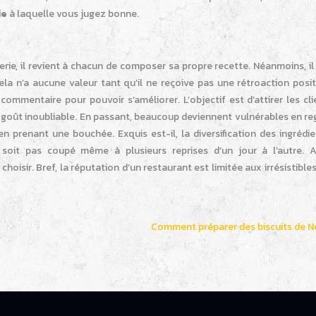
ie
à laquelle vous jugez bonne.
rie, il revient à chacun de composer sa propre recette. Néanmoins, il
la n’a aucune valeur tant qu’il ne reçoive pas une rétroaction posit
t commentaire pour pouvoir s’améliorer. L’objectif est d’attirer les cl
 un goût inoubliable. En passant, beaucoup deviennent vulnérables en r
n prenant une bouchée. Exquis est-il, la diversification des ingrédi
oit pas coupé même à plusieurs reprises d’un jour à l’autre. 
choisir. Bref, la réputation d’un restaurant est limitée aux irrésistible
Comment préparer des biscuits de N