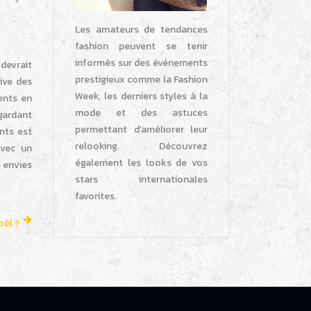
Les amateurs de tendances
fashion peuvent se tenir
informés sur des événements
 devrait
prestigieux comme la Fashion
ive des
Week, les derniers styles à la
ients en
mode et des astuces
egardant
permettant d’améliorer leur
ents est
relooking. Découvrez
Avec un
également les looks de vos
s envies
stars internationales
favorites.
oël ?