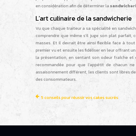
en considération afin de déterminer la
sandwicher
L’art culinaire de la sandwicherie
Vu que chaque traiteur a sa spécialité en sandwiche
comprendre que même s’il juge son plat parfait, ce
masses. Et il devrait être ainsi flexible face à tou
premier vu et ensuite les fidéliser en leur offrant
la présentation, en sentant son odeur fraîche et e
recommandée pour que l’appétit de chacun ne s
assaisonnement différent, les clients sont libres de 
des consommateurs.
5 conseils pour réussir vos cakes sucrés