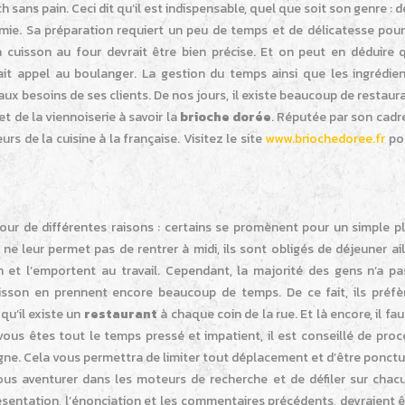
ch sans pain. Ceci dit qu’il est indispensable, quel que soit son genre : d
 mie. Sa préparation requiert un peu de temps et de délicatesse pour
la cuisson au four devrait être bien précise. Et on peut en déduire 
ait appel au boulanger. La gestion du temps ainsi que les ingrédien
aux besoins de ses clients. De nos jours, il existe beaucoup de restaur
et de la viennoiserie à savoir la
brioche dorée
. Réputée par son cadr
rs de la cuisine à la française. Visitez le site
www.briochedoree.fr
pou
r de différentes raisons : certains se promènent pour un simple plai
 ne leur permet pas de rentrer à midi, ils sont obligés de déjeuner aill
n et l’emportent au travail. Cependant, la majorité des gens n’a pa
cuisson en prennent encore beaucoup de temps. De ce fait, ils préfè
qu’il existe un
restaurant
à chaque coin de la rue. Et là encore, il fau
 vous êtes tout le temps pressé et impatient, il est conseillé de pro
ne. Cela vous permettra de limiter tout déplacement et d’être ponctu
 vous aventurer dans les moteurs de recherche et de défiler sur chac
ésentation, l’énonciation et les commentaires précédents, devraient ê