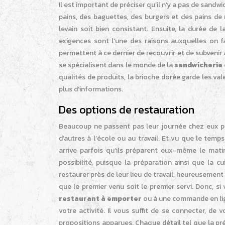
Il est important de préciser qu’il n’y a pas de sandwi
pains, des baguettes, des burgers et des pains de
levain soit bien consistant. Ensuite, la durée de 
exigences sont l’une des raisons auxquelles on f
permettent à ce dernier de recouvrir et de subvenir 
se spécialisent dans le monde de la
sandwicherie
qualités de produits, la brioche dorée garde les valeu
plus d’informations.
Des options de restauration
Beaucoup ne passent pas leur journée chez eux pou
d’autres à l’école ou au travail. Et vu que le temps
arrive parfois qu’ils préparent eux-même le mati
possibilité, puisque la préparation ainsi que la 
restaurer près de leur lieu de travail, heureusement 
que le premier venu soit le premier servi. Donc, si
restaurant à emporter
ou à une commande en lig
votre activité. Il vous suffit de se connecter, de
propositions apparues. Chaque détail tel que la pr