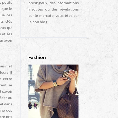
e petits
prestigieux, des informations
 que le
insolites ou des révélations
que ces
sur le mercato, vous êtes sur
ts clés
le bon blog.
ants qui
e et ses
r avoir
Fashion
sir, et
eurs. Il
s cette
rent se
t savoir
céder au
el dans
une des
tre pris