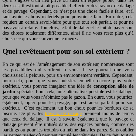
Qu’il s’agisse d’un lieu privé ou aussi un espace public, dans les
deux cas, il est tout à fait possible d’effectuer des travaux de dallage
et de pavage. Cependant, ce n’est pas une chose facile à faire, et il
faut avoir les bons matériels pour pouvoir le faire. En outre, cela
requiert un certain savoir-faire pour que tout soit parfait, et pour ne
pas avoir à refaire. Toutefois, le fait de daller et le fait de paver sont
des choses totalement différentes, ainsi il ne vous reste plus qu’à
choisir ce qui vous convienne le mieux.
Quel revêtement pour son sol extérieur ?
En ce qui est de l’aménagement de son extérieur, nombreuses sont
les possibilités qui s’offrent à vous. Il se pourrait que vous
choisissiez la pelouse, pour un environnement verdâtre. Cependant,
pour cela, pour que vous puissiez embellir encore plus votre
extérieur, vous pouvez imaginer une idée de
conception allée de
jardin
spéciale. Pour cela, une alternative possible est le dallage,
pour que vous vous n’abimiez pas le gazon. En outre, vous pourriez,
également, opter pour le pavage, qui est aussi parfait pour son
extérieur. C’est également, un bon choix pour les bordures de sa
piscine. De plus, les
travaux de pavage
prennent moins de temps
que ceux du dallage. Il est à savoir, également, que le pavage et
dallage peuvent être utilisés dans des espaces publics, comme des
parkings ou pour les trottoirs ou même dans les parcs. Sans oublier
les petites ruelles où peuvent circulé les véhicules. De ce fait, tout ce