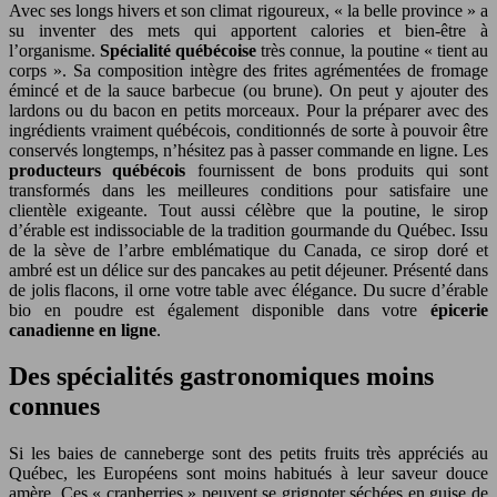
Avec ses longs hivers et son climat rigoureux, « la belle province » a
su inventer des mets qui apportent calories et bien-être à
l’organisme.
Spécialité québécoise
très connue, la poutine « tient au
corps ». Sa composition intègre des frites agrémentées de fromage
émincé et de la sauce barbecue (ou brune). On peut y ajouter des
lardons ou du bacon en petits morceaux. Pour la préparer avec des
ingrédients vraiment québécois, conditionnés de sorte à pouvoir être
conservés longtemps, n’hésitez pas à passer commande en ligne. Les
producteurs québécois
fournissent de bons produits qui sont
transformés dans les meilleures conditions pour satisfaire une
clientèle exigeante. Tout aussi célèbre que la poutine, le sirop
d’érable est indissociable de la tradition gourmande du Québec. Issu
de la sève de l’arbre emblématique du Canada, ce sirop doré et
ambré est un délice sur des pancakes au petit déjeuner. Présenté dans
de jolis flacons, il orne votre table avec élégance. Du sucre d’érable
bio en poudre est également disponible dans votre
épicerie
canadienne en ligne
.
Des spécialités gastronomiques moins
connues
Si les baies de canneberge sont des petits fruits très appréciés au
Québec, les Européens sont moins habitués à leur saveur douce
amère. Ces « cranberries » peuvent se grignoter séchées en guise de