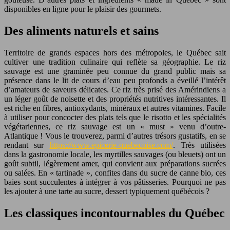
disponibles en ligne pour le plaisir des gourmets.
Des aliments naturels et sains
Territoire de grands espaces hors des métropoles, le Québec sait
cultiver une tradition culinaire qui reflète sa géographie. Le riz
sauvage est une graminée peu connue du grand public mais sa
présence dans le lit de cours d’eau peu profonds a éveillé l’intérêt
d’amateurs de saveurs délicates. Ce riz très prisé des Amérindiens a
un léger goût de noisette et des propriétés nutritives intéressantes. Il
est riche en fibres, antioxydants, minéraux et autres vitamines. Facile
à utiliser pour concocter des plats tels que le risotto et les spécialités
végétariennes, ce riz sauvage est un « must » venu d’outre-
Atlantique ! Vous le trouverez, parmi d’autres trésors gustatifs, en se
rendant sur
https://www.epicerie-quebecoise.com/
. Très utilisées
dans la gastronomie locale, les myrtilles sauvages (ou bleuets) ont un
goût subtil, légèrement amer, qui convient aux préparations sucrées
ou salées. En « tartinade », confites dans du sucre de canne bio, ces
baies sont succulentes à intégrer à vos pâtisseries. Pourquoi ne pas
les ajouter à une tarte au sucre, dessert typiquement québécois ?
Les classiques incontournables du Québec