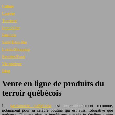
Culture
Carrière
Tourisme
Immobilier
Business
Santé/Bien-être
Loisirs/Shopping
Recettes/Food
Vie pratique
Blog
Vente en ligne de produits du
terroir québécois
La
gastronomie québécoise
est internationalement reconnue,
notamment pour sa célèbre poutine qui est aussi roborative que
goûteuse. D’autres plats et ingrédients « made in Québec » sont